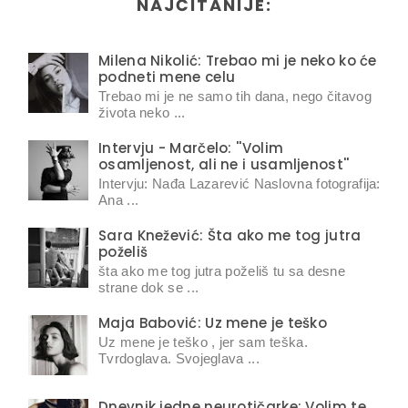
NAJČITANIJE:
Milena Nikolić: Trebao mi je neko ko će
podneti mene celu
Trebao mi je ne samo tih dana, nego čitavog
života neko ...
Intervju - Marčelo: ''Volim
osamljenost, ali ne i usamljenost''
Intervju: Nađa Lazarević Naslovna fotografija:
Ana ...
Sara Knežević: Šta ako me tog jutra
poželiš
šta ako me tog jutra poželiš tu sa desne
strane dok se ...
Maja Babović: Uz mene je teško
Uz mene je teško , jer sam teška.
Tvrdoglava. Svojeglava ...
Dnevnik jedne neurotičarke: Volim te