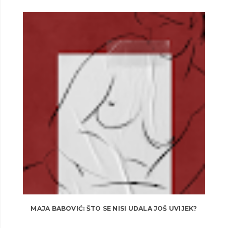
MAJA BABOVIĆ: ŠTO SE NISI UDALA JOŠ UVIJEK?