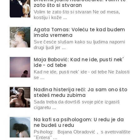
zato što si stvaran
Volim te zato što si stvaran Ne od mesa,
kostiju i kože ...
Agata Tomas: Voleću te kad budem
imala vremena
Sve česće slušam kako su ljudima naporni
drugi ljudi jer ...
Maja Babović: Kad ne ide, pusti nek'
ide - od tebe
Kad ne ide, pusti nek' ide - od tebe Ne žalosti
se ...
Nađina histerija reči: Ja sam ono što
stežeš među zubima
Sada treba da dovršiš svoje piće izgasiš
cigaretu ...
Na kafi sa psihologom: U redu je da
ne budeš u redu
Psiholog: Bojana Obradović , s avetovalište
''Entera'' ...