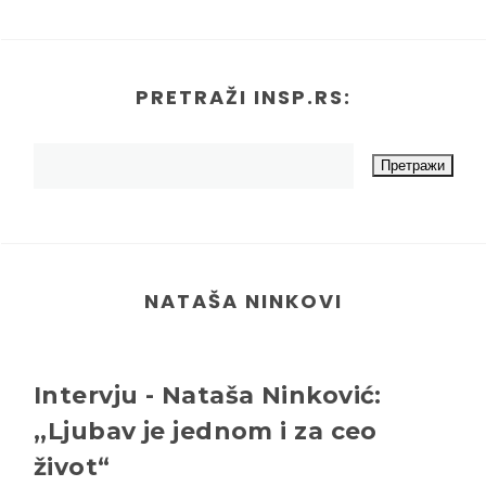
PRETRAŽI INSP.RS:
NATAŠA NINKOVI
Intervju - Nataša Ninković:
,,Ljubav je jednom i za ceo
život“