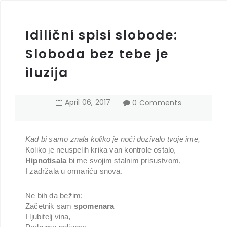
Idilični spisi slobode:
Sloboda bez tebe je
iluzija
April
06
,
2017
0 Comments
Kad bi samo znala koliko je noći dozivalo tvoje ime,
Koliko je neuspelih krika van kontrole ostalo,
Hipnotisala
bi me svojim stalnim prisustvom,
I zadržala u ormariću snova.
Ne bih da bežim;
Začetnik sam
spomenara
I ljubitelj vina,