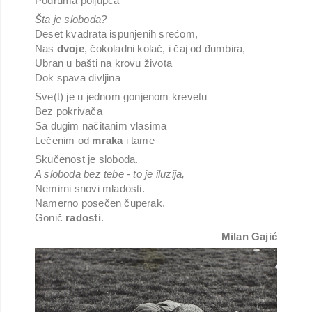
Podruma poljupca
Šta je sloboda?
Deset kvadrata ispunjenih srećom,
Nas
dvoje
, čokoladni kolač, i čaj od đumbira,
Ubran u bašti na krovu života
Dok spava divljina
Sve(t) je u jednom gonjenom krevetu
Bez pokrivača
Sa dugim načitanim vlasima
Lečenim od
mraka
i tame
Skučenost je sloboda.
A sloboda bez tebe - to je iluzija,
Nemirni snovi mladosti.
Namerno posečen čuperak.
Gonič
radosti
.
Milan Gajić