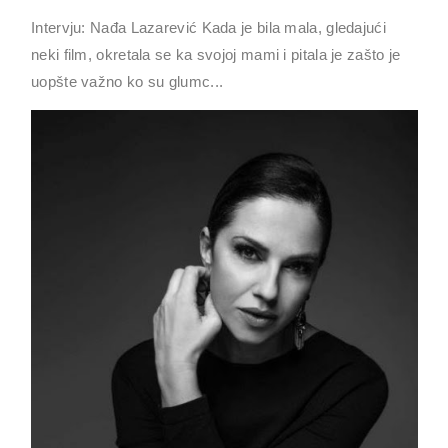
Intervju: Nađa Lazarević Kada je bila mala, gledajući
neki film, okretala se ka svojoj mami i pitala je zašto je
uopšte važno ko su glumc...