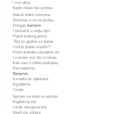
I ove ulice,
Kojim nikad nisi prošao.
Nakon toliko vremena
Skliznuo si mi sa jezika,
Potrgao
barijere
I ukoračio u moju riječ
Poput stalnog gosta.
"Šta su godine za ljubav
I šta je ljubav uopšte?"
Pitam jednako zbunjene oči
I vraćam sve što si rekao
Kad sam ti otišla spokojna,
Ravnodušna,
Njegova
,
A vratila se uplakana,
Izgubljena
I tvoja.
Sjećam se kako si spustio
Pogled na sto
I dvije neizgovorene
Riječi niz obraze