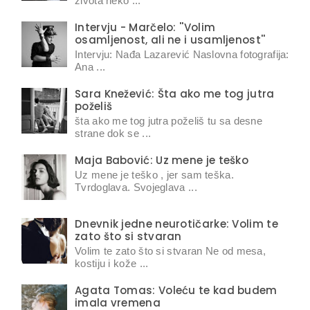
života neko ...
Intervju - Marčelo: ''Volim
osamljenost, ali ne i usamljenost''
Intervju: Nađa Lazarević Naslovna fotografija:
Ana ...
Sara Knežević: Šta ako me tog jutra
poželiš
šta ako me tog jutra poželiš tu sa desne
strane dok se ...
Maja Babović: Uz mene je teško
Uz mene je teško , jer sam teška.
Tvrdoglava. Svojeglava ...
Dnevnik jedne neurotičarke: Volim te
zato što si stvaran
Volim te zato što si stvaran Ne od mesa,
kostiju i kože ...
Agata Tomas: Voleću te kad budem
imala vremena