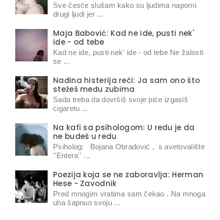
Sve česće slušam kako su ljudima naporni
drugi ljudi jer ...
Maja Babović: Kad ne ide, pusti nek'
ide - od tebe
Kad ne ide, pusti nek' ide - od tebe Ne žalosti
se ...
Nađina histerija reči: Ja sam ono što
stežeš među zubima
Sada treba da dovršiš svoje piće izgasiš
cigaretu ...
Na kafi sa psihologom: U redu je da
ne budeš u redu
Psiholog: Bojana Obradović , s avetovalište
''Entera'' ...
Poezija koja se ne zaboravlja: Herman
Hese - Zavodnik
Pred mnogim vratima sam čekao . Na mnoga
uha šapnuo svoju ...