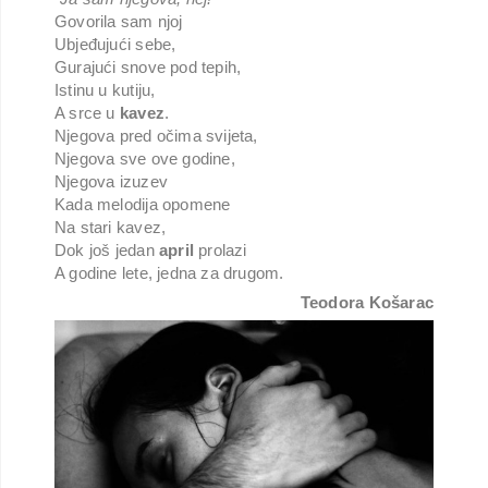
Govorila sam njoj
Ubjeđujući sebe,
Gurajući snove pod tepih,
Istinu u kutiju,
A srce u
kavez
.
Njegova pred očima svijeta,
Njegova sve ove godine,
Njegova izuzev
Kada melodija opomene
Na stari kavez,
Dok još jedan
april
prolazi
A godine lete, jedna za drugom.
Teodora Košarac