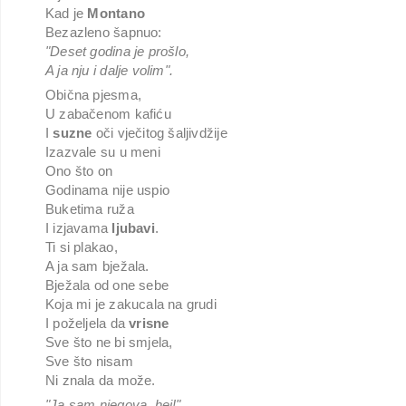
Kad je
Montano
Bezazleno šapnuo:
"Deset godina je prošlo,
A ja nju i dalje volim".
Obična pjesma,
U zabačenom kafiću
I
suzne
oči vječitog šaljivdžije
Izazvale su u meni
Ono što on
Godinama nije uspio
Buketima ruža
I izjavama
ljubavi
.
Ti si plakao,
A ja sam bježala.
Bježala od one sebe
Koja mi je zakucala na grudi
I poželjela da
vrisne
Sve što ne bi smjela,
Sve što nisam
Ni znala da može.
"Ja sam njegova, hej!"