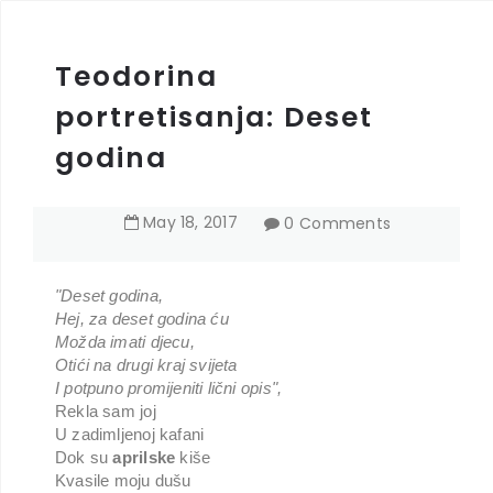
Teodorina
portretisanja: Deset
godina
May
18
,
2017
0 Comments
"Deset godina,
Hej, za deset godina ću
Možda imati djecu,
Otići na drugi kraj svijeta
I potpuno promijeniti lični opis",
Rekla sam joj
U zadimljenoj kafani
Dok su
aprilske
kiše
Kvasile moju dušu