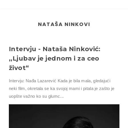
NATAŠA NINKOVI
Intervju - Nataša Ninković:
,,Ljubav je jednom i za ceo
život“
Intervju: Nađa Lazarević Kada je bila mala, gledajući
neki film, okretala se ka svojoj mami i pitala je zašto je
uopšte važno ko su glumc...