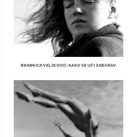
BRANKICA VELJKOVIĆ: KAKO SE UČI ZABORAV