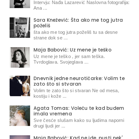
Intervju: Nađa Lazarević Naslovna fotografija:
Ana ...
Sara Knežević: Šta ako me tog jutra
poželiš
šta ako me tog jutra poželiš tu sa desne
strane dok se ...
Maja Babović: Uz mene je teško
Uz mene je teško , jer sam teška.
Tvrdoglava. Svojeglava ...
Dnevnik jedne neurotičarke: Volim te
zato što si stvaran
Volim te zato što si stvaran Ne od mesa,
kostiju i kože ...
Agata Tomas: Voleću te kad budem
imala vremena
Sve česće slušam kako su ljudima naporni
drugi ljudi jer ...
Maja Babović: Kad ne ide, pusti nek'