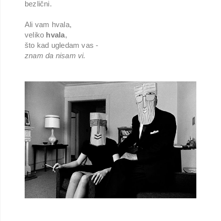
bezlični.
Ali vam hvala,
veliko
hvala
,
što kad ugledam vas -
znam da nisam vi.