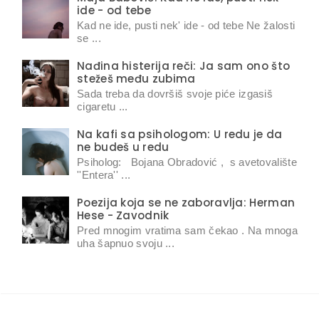
ide - od tebe
Kad ne ide, pusti nek' ide - od tebe Ne žalosti
se ...
Nađina histerija reči: Ja sam ono što
stežeš među zubima
Sada treba da dovršiš svoje piće izgasiš
cigaretu ...
Na kafi sa psihologom: U redu je da
ne budeš u redu
Psiholog: Bojana Obradović , s avetovalište
''Entera'' ...
Poezija koja se ne zaboravlja: Herman
Hese - Zavodnik
Pred mnogim vratima sam čekao . Na mnoga
uha šapnuo svoju ...