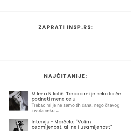
ZAPRATI INSP.RS:
NAJČITANIJE:
Milena Nikolić: Trebao mi je neko ko će
podneti mene celu
Trebao mi je ne samo tih dana, nego čitavog
života neko ...
Intervju - Marčelo: ''Volim
osamljenost, ali ne i usamljenost''