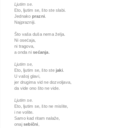
Ljutim se.
Eto, ljutim se, što ste slabi.
Jednako
prazni
.
Najprazniji.
Što vaša duša nema želja.
Ni osećaja,
ni tragova,
a onda ni
sećanja
.
Ljutim se,
Eto, ljutim se, što ste
jaki
.
U vašoj glavi,
jer drugima vid ne dozvoljava,
da vide ono što ne vide.
Ljutim se.
Eto, ljutim se, što ne mislite,
i ne volite.
Samo kad ritam nalaže,
onaj
sebični
,