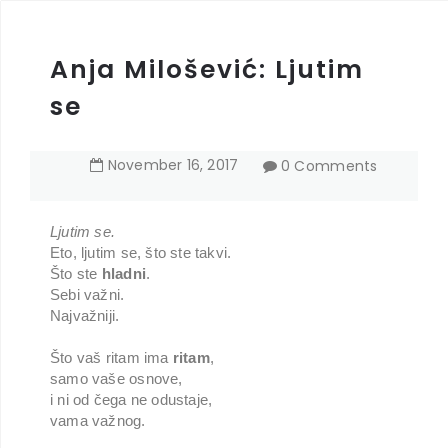
Anja Milošević: Ljutim
se
November
16
,
2017
0 Comments
Ljutim se.
Eto, ljutim se, što ste takvi.
Što ste
hladni
.
Sebi važni.
Najvažniji.
Što vaš ritam ima
ritam
,
samo vaše osnove,
i ni od čega ne odustaje,
vama važnog.