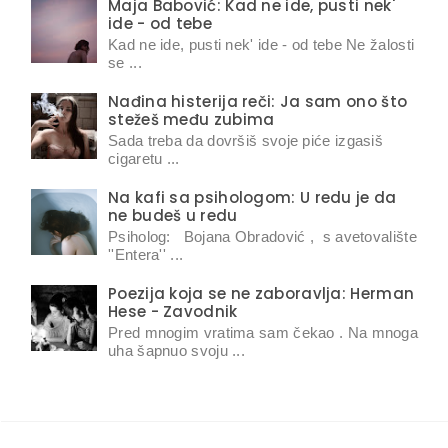
Maja Babović: Kad ne ide, pusti nek'
ide - od tebe
Kad ne ide, pusti nek' ide - od tebe Ne žalosti
se ...
Nađina histerija reči: Ja sam ono što
stežeš među zubima
Sada treba da dovršiš svoje piće izgasiš
cigaretu ...
Na kafi sa psihologom: U redu je da
ne budeš u redu
Psiholog: Bojana Obradović , s avetovalište
''Entera'' ...
Poezija koja se ne zaboravlja: Herman
Hese - Zavodnik
Pred mnogim vratima sam čekao . Na mnoga
uha šapnuo svoju ...