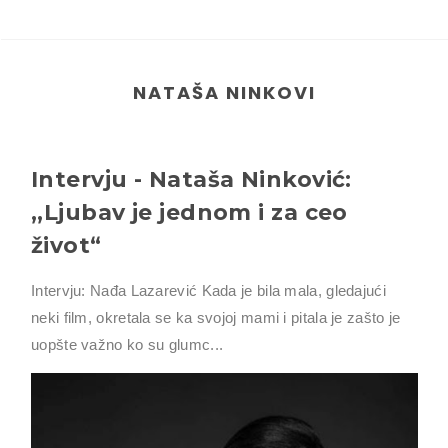
NATAŠA NINKOVI
Intervju - Nataša Ninković:
,,Ljubav je jednom i za ceo
život“
Intervju: Nađa Lazarević Kada je bila mala, gledajući
neki film, okretala se ka svojoj mami i pitala je zašto je
uopšte važno ko su glumc...