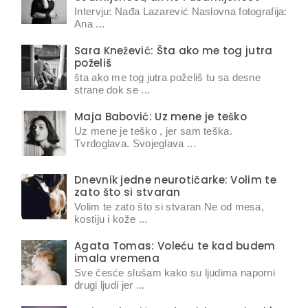
Intervju: Nađa Lazarević Naslovna fotografija:
Ana ...
Sara Knežević: Šta ako me tog jutra
poželiš
šta ako me tog jutra poželiš tu sa desne
strane dok se ...
Maja Babović: Uz mene je teško
Uz mene je teško , jer sam teška.
Tvrdoglava. Svojeglava ...
Dnevnik jedne neurotičarke: Volim te
zato što si stvaran
Volim te zato što si stvaran Ne od mesa,
kostiju i kože ...
Agata Tomas: Voleću te kad budem
imala vremena
Sve česće slušam kako su ljudima naporni
drugi ljudi jer ...