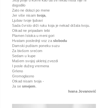
Stoji polje u kome kao da se nikad ništa nije ni
dogodilo
Zato ne dolazi po mene
Jer više nisam
tvoja
,
Ljubav tvoje ljubavi
Sada čvrsto drži ruku koja je nekad držala tvoju.
Otkad ne pripadam tebi
Plamen Istoka u meni gori
Hvatam poslednji voz za
slobodu
Damski puštam poneku suzu
Za bivšom srećom
Sedam u kupe
Mašem svojoj ukletoj zvezdi
I posle dužeg vremena
Grleno
Gromoglasno
Otkad nisam tvoja -
Ja se
smejem
.
Ivana Jovanović