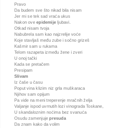
Pravo
Da budem sve što nikad bila nisam
Jer mi se tek sad vraća ukus
Nakon ove
epidemije
ljubavi.
Otkad nisam tvoja
Nabubrela sam kao najzrelije voće
Koje stavljaš među zube i sočno grizeš
Kašmir sam u rukama
Telom razapeta između žene i zveri
U onoj tački
Kada se pretačem
Presipam
Slivam
Iz čaše u času
Poput vina klizim niz grla muškaraca
Njihov sam opijum
Pa vide na meni treperenje mračnih želja
Valjanje ispod uvrnutih lozi vinograda Toskane,
U skandaloznim noćima bez svanuća
Osudu zamenjuje
presuda
Da znam kako da volim