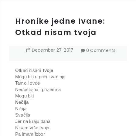
Hronike jedne Ivane:
Otkad nisam tvoja
December
27
,
2017
0 Comments
Otkad nisam
tvoja
Mogu biti u priči i van nje
Tamo i ovde
Nedostižna i prizemna
Mogu biti
Nečija
Ničija
Svačija
Jer na kraju dana
Nisam više tvoja
Pa imam izbor