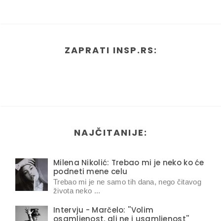
ZAPRATI INSP.RS:
NAJČITANIJE:
Milena Nikolić: Trebao mi je neko ko će
podneti mene celu
Trebao mi je ne samo tih dana, nego čitavog
života neko ...
Intervju - Marčelo: ''Volim
osamljenost, ali ne i usamljenost''