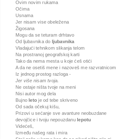
Ovim novim rukama
Očima
Usnama
Jer nisam vise obeležena
Žigosana
Mogu da se teturam drhtavo
Od ljubavnika do
ljubavnika
Vladajući tehnikom slikanja telom
Na prostranoj geografskoj karti
Tako da nema mesta u koje ćeš otići
A da ne osetiš mene i nazoveš me razvratnicom
Iz jednog prostog razloga -
Jer više nisam tvoja.
Ne ostaje ništa tvoje na meni
Nisi autor mog dela
Bujno
leto
je od tebe skriveno
Od sada očekuj kišu,
Prizovi u sećanje sve avanture neobuzdane
devojčice i tvoju nepouzdanu
lepotu
Videćeš,
Između našeg rata i mira