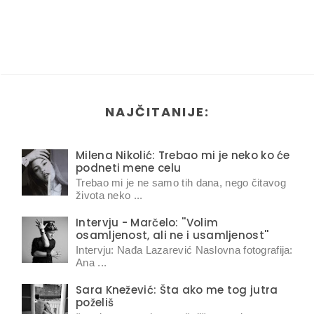
NAJČITANIJE:
Milena Nikolić: Trebao mi je neko ko će
podneti mene celu
Trebao mi je ne samo tih dana, nego čitavog
života neko ...
Intervju - Marčelo: ''Volim
osamljenost, ali ne i usamljenost''
Intervju: Nađa Lazarević Naslovna fotografija:
Ana ...
Sara Knežević: Šta ako me tog jutra
poželiš