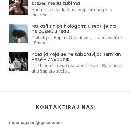
stežeš među zubima
Sada treba da dovršiš svoje piće izgasiš
cigaretu ...
Na kafi sa psihologom: U redu je da
ne budeš u redu
Psiholog: Bojana Obradović , s avetovalište
''Entera'' ...
Poezija koja se ne zaboravlja: Herman
Hese - Zavodnik
Pred mnogim vratima sam čekao . Na mnoga
uha šapnuo svoju ...
KONTAKTIRAJ NAS:
inspmagazin@gmail.com