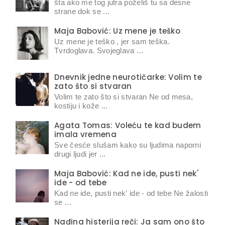
šta ako me tog jutra poželiš tu sa desne
strane dok se ...
Maja Babović: Uz mene je teško
Uz mene je teško , jer sam teška.
Tvrdoglava. Svojeglava ...
Dnevnik jedne neurotičarke: Volim te
zato što si stvaran
Volim te zato što si stvaran Ne od mesa,
kostiju i kože ...
Agata Tomas: Voleću te kad budem
imala vremena
Sve česće slušam kako su ljudima naporni
drugi ljudi jer ...
Maja Babović: Kad ne ide, pusti nek'
ide - od tebe
Kad ne ide, pusti nek' ide - od tebe Ne žalosti
se ...
Nađina histerija reči: Ja sam ono što