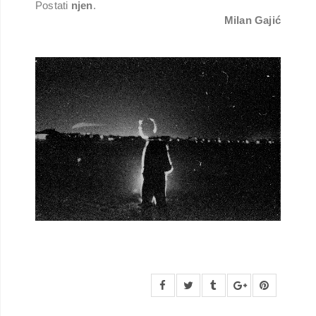
Postati
njen
.
Milan Gajić