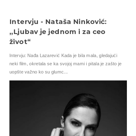
Intervju - Nataša Ninković:
,,Ljubav je jednom i za ceo
život“
Intervju: Nađa Lazarević Kada je bila mala, gledajući
neki film, okretala se ka svojoj mami i pitala je zašto je
uopšte važno ko su glumc...