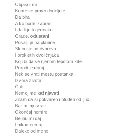
Objasni mi
Kome se pravo dodeljuje
Da bira
A ko bude izabran
I da li je to jednako
Grade,
odustani
Pošalji je na planine
Skloni je od dvorova
I prokletih dvoličnjaka
Koji bi da se njenom lepotom kite
Prirodi je daruj
Nek se vrati mestu postanka
Izvora života
Ćuti
Nemoj me
kažnjavati
Znam da si pokvaren i otuđen od ljudi
Bar mi nju vrati
Okončaj nemire
Belinu mi daj
I nikad nemoj
Daleko od mene