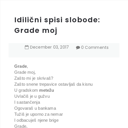
Idilični spisi slobode:
Grade moj
December
03
,
2017
0 Comments
Grade
,
Grade moj,
Zašto mi je skrivaš?
Zašto snene trepavice ostavljaš da kisnu
U gradskom
metežu
Uvlačiš je u gužvu
I sastančenja
Ogovaraš u bankama
Tužiš je uporno za nemar
I odbacuješ njene brige
Grade,