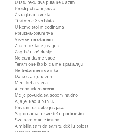
U istu reku dva puta ne ulazim
Prošli put sam jedva
Živu glavu izvukla
Ti si moje živo blato
U kome stojim godinama
Poluživa-polumrtva
Više se
ne otimam
Znam postaće još gore
Zaglibiću još dublje
Ne dam da me vade
Teram one što bi da me spašavaju
Ne treba meni slamka
Da se za nju držim
Meni treba stena
A jedna takva
stena
Me je povukla sa sobom na dno
A ja je, kao u bunilu,
Privijam uz sebe još jače
S godinama te sve teže
podnosim
Sve sam manje imuna
A mislila sam da sam tu dečiju bolest