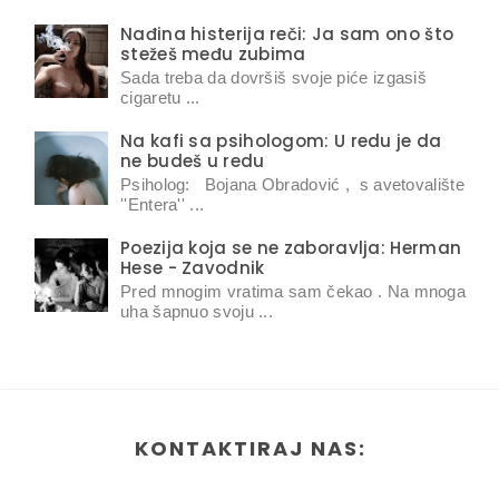
Nađina histerija reči: Ja sam ono što
stežeš među zubima
Sada treba da dovršiš svoje piće izgasiš
cigaretu ...
Na kafi sa psihologom: U redu je da
ne budeš u redu
Psiholog: Bojana Obradović , s avetovalište
''Entera'' ...
Poezija koja se ne zaboravlja: Herman
Hese - Zavodnik
Pred mnogim vratima sam čekao . Na mnoga
uha šapnuo svoju ...
KONTAKTIRAJ NAS: