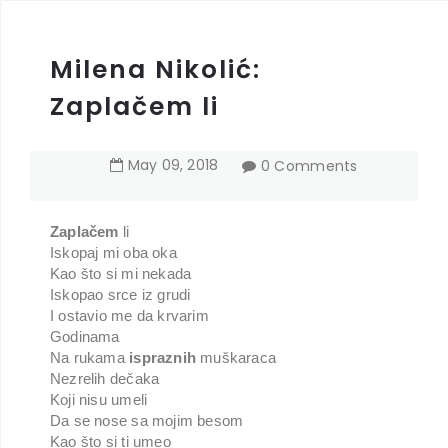
Milena Nikolić:
Zaplačem li
May
09
,
2018
0 Comments
Zaplačem
li
Iskopaj mi oba oka
Kao što si mi nekada
Iskopao srce iz grudi
I ostavio me da krvarim
Godinama
Na rukama
ispraznih
muškaraca
Nezrelih dečaka
Koji nisu umeli
Da se nose sa mojim besom
Kao što si ti umeo