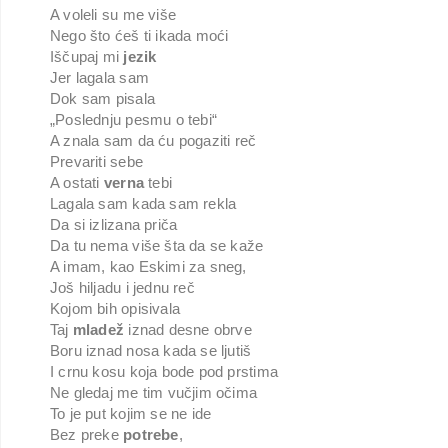
A voleli su me više
Nego što ćeš ti ikada moći
Iščupaj mi
jezik
Jer lagala sam
Dok sam pisala
„Poslednju pesmu o tebi“
A znala sam da ću pogaziti reč
Prevariti sebe
A ostati
verna
tebi
Lagala sam kada sam rekla
Da si izlizana priča
Da tu nema više šta da se kaže
A imam, kao Eskimi za sneg,
Još hiljadu i jednu reč
Kojom bih opisivala
Taj
mladež
iznad desne obrve
Boru iznad nosa kada se ljutiš
I crnu kosu koja bode pod prstima
Ne gledaj me tim vučjim očima
To je put kojim se ne ide
Bez preke
potrebe
,