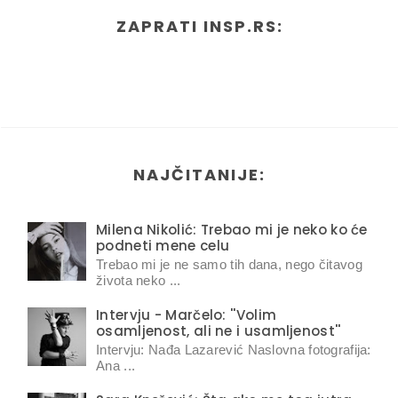
ZAPRATI INSP.RS:
NAJČITANIJE:
Milena Nikolić: Trebao mi je neko ko će
podneti mene celu
Trebao mi je ne samo tih dana, nego čitavog
života neko ...
Intervju - Marčelo: ''Volim
osamljenost, ali ne i usamljenost''
Intervju: Nađa Lazarević Naslovna fotografija:
Ana ...