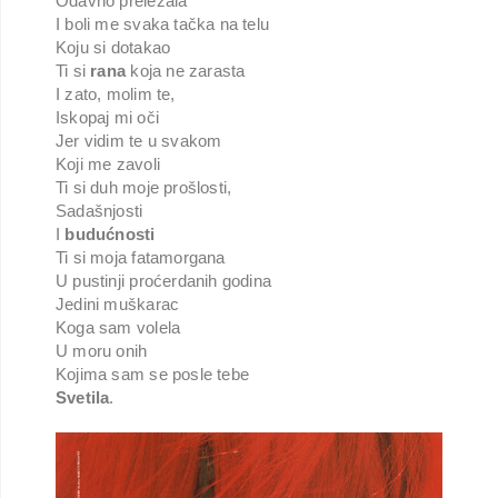
Odavno preležala
I boli me svaka tačka na telu
Koju si dotakao
Ti si
rana
koja ne zarasta
I zato, molim te,
Iskopaj mi oči
Jer vidim te u svakom
Koji me zavoli
Ti si duh moje prošlosti,
Sadašnjosti
I
budućnosti
Ti si moja fatamorgana
U pustinji proćerdanih godina
Jedini muškarac
Koga sam volela
U moru onih
Kojima sam se posle tebe
Svetila
.