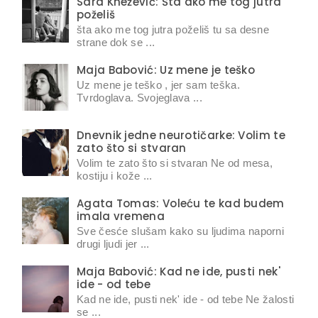
Sara Knežević: Šta ako me tog jutra
poželiš
šta ako me tog jutra poželiš tu sa desne
strane dok se ...
Maja Babović: Uz mene je teško
Uz mene je teško , jer sam teška.
Tvrdoglava. Svojeglava ...
Dnevnik jedne neurotičarke: Volim te
zato što si stvaran
Volim te zato što si stvaran Ne od mesa,
kostiju i kože ...
Agata Tomas: Voleću te kad budem
imala vremena
Sve česće slušam kako su ljudima naporni
drugi ljudi jer ...
Maja Babović: Kad ne ide, pusti nek'
ide - od tebe
Kad ne ide, pusti nek' ide - od tebe Ne žalosti
se ...