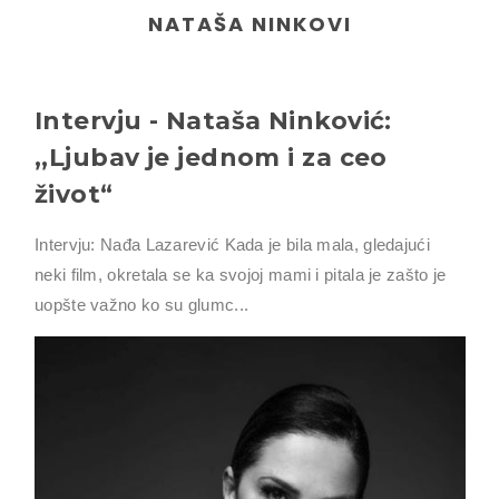
NATAŠA NINKOVI
Intervju - Nataša Ninković:
,,Ljubav je jednom i za ceo
život“
Intervju: Nađa Lazarević Kada je bila mala, gledajući
neki film, okretala se ka svojoj mami i pitala je zašto je
uopšte važno ko su glumc...