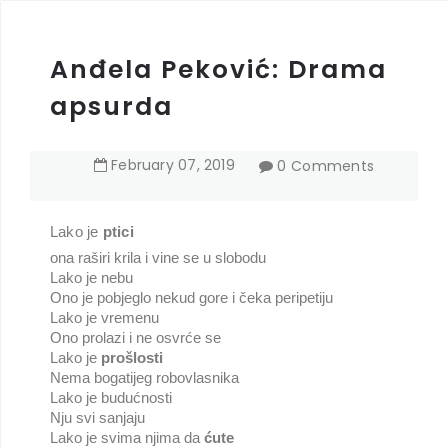
Anđela Peković: Drama
apsurda
February
07
,
2019
0 Comments
Lako je
ptici
ona raširi krila i vine se u slobodu
Lako je nebu
Ono je pobjeglo nekud gore i čeka peripetiju
Lako je vremenu
Ono prolazi i ne osvrće se
Lako je
prošlosti
Nema bogatijeg robovlasnika
Lako je budućnosti
Nju svi sanjaju
Lako je svima njima da
ćute