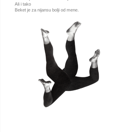
Ali i tako
Beket je za nijansu bolji od mene.