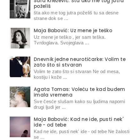
Sara Knežević: Šta ako me tog jutra
poželiš
šta ako me tog jutra poželiš tu sa desne
strane dok se ...
Maja Babović: Uz mene je teško
Uz mene je teško , jer sam teška.
Tvrdoglava. Svojeglava ...
Dnevnik jedne neurotičarke: Volim te
zato što si stvaran
Volim te zato što si stvaran Ne od mesa,
kostiju i kože ...
Agata Tomas: Voleću te kad budem
imala vremena
Sve česće slušam kako su ljudima naporni
drugi ljudi jer ...
Maja Babović: Kad ne ide, pusti nek'
ide - od tebe
Kad ne ide, pusti nek' ide - od tebe Ne žalosti
se ...