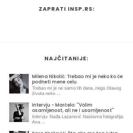
ZAPRATI INSP.RS:
NAJČITANIJE:
Milena Nikolić: Trebao mi je neko ko će
podneti mene celu
Trebao mi je ne samo tih dana, nego čitavog
života neko ...
Intervju - Marčelo: ''Volim
osamljenost, ali ne i usamljenost''
Intervju: Nađa Lazarević Naslovna fotografija:
Ana ...