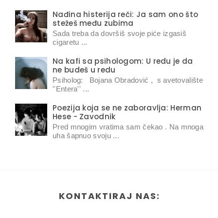
Nađina histerija reči: Ja sam ono što
stežeš među zubima
Sada treba da dovršiš svoje piće izgasiš
cigaretu ...
Na kafi sa psihologom: U redu je da
ne budeš u redu
Psiholog: Bojana Obradović , s avetovalište
''Entera'' ...
Poezija koja se ne zaboravlja: Herman
Hese - Zavodnik
Pred mnogim vratima sam čekao . Na mnoga
uha šapnuo svoju ...
KONTAKTIRAJ NAS: