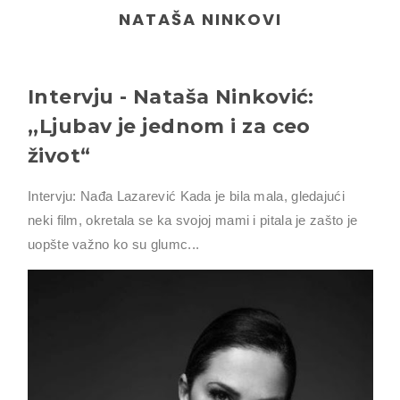
NATAŠA NINKOVI
Intervju - Nataša Ninković:
,,Ljubav je jednom i za ceo
život“
Intervju: Nađa Lazarević Kada je bila mala, gledajući
neki film, okretala se ka svojoj mami i pitala je zašto je
uopšte važno ko su glumc...