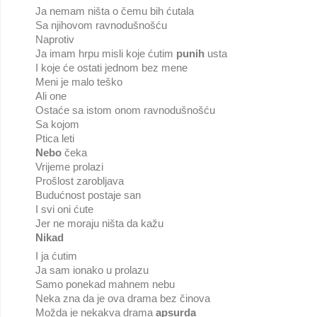
Ja nemam ništa o čemu bih ćutala
Sa njihovom ravnodušnošću
Naprotiv
Ja imam hrpu misli koje ćutim
punih
usta
I koje će ostati jednom bez mene
Meni je malo teško
Ali one
Ostaće sa istom onom ravnodušnošću
Sa kojom
Ptica leti
Nebo
čeka
Vrijeme prolazi
Prošlost zarobljava
Budućnost postaje san
I svi oni ćute
Jer ne moraju ništa da kažu
Nikad
I ja ćutim
Ja sam ionako u prolazu
Samo ponekad mahnem nebu
Neka zna da je ova drama bez činova
Možda je nekakva drama
apsurda