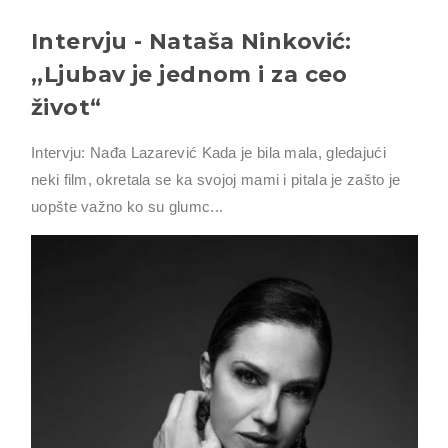
Intervju - Nataša Ninković:
,,Ljubav je jednom i za ceo
život“
Intervju: Nađa Lazarević Kada je bila mala, gledajući
neki film, okretala se ka svojoj mami i pitala je zašto je
uopšte važno ko su glumc...