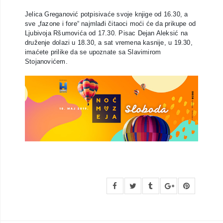
Jelica Greganović potpisivaće svoje knjige od 16.30, a
sve „fazone i fore“ najmlađi čitaoci moći će da prikupe od
Ljubivoja Ršumovića od 17.30. Pisac Dejan Aleksić na
druženje dolazi u 18.30, a sat vremena kasnije, u 19.30,
imaćete prilike da se upoznate sa Slavimirom
Stojanovićem.