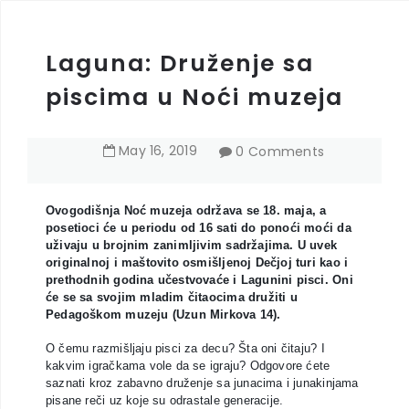
Laguna: Druženje sa
piscima u Noći muzeja
May
16
,
2019
0 Comments
Ovogodišnja Noć muzeja održava se 18. maja, a
posetioci će u periodu od 16 sati do ponoći moći da
uživaju u brojnim zanimljivim sadržajima. U uvek
originalnoj i maštovito osmišljenoj Dečjoj turi kao i
prethodnih godina učestvovaće i Lagunini pisci. Oni
će se sa svojim mladim čitaocima družiti u
Pedagoškom muzeju (Uzun Mirkova 14).
O čemu razmišljaju pisci za decu? Šta oni čitaju? I
kakvim igračkama vole da se igraju? Odgovore ćete
saznati kroz zabavno druženje sa junacima i junakinjama
pisane reči uz koje su odrastale generacije.