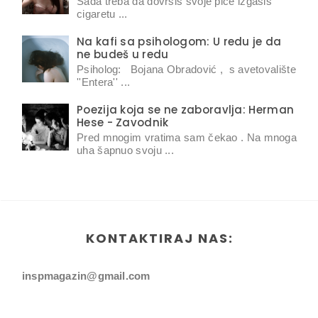
Sada treba da dovršiš svoje piće izgasiš
cigaretu ...
Na kafi sa psihologom: U redu je da
ne budeš u redu
Psiholog: Bojana Obradović , s avetovalište
''Entera'' ...
Poezija koja se ne zaboravlja: Herman
Hese - Zavodnik
Pred mnogim vratima sam čekao . Na mnoga
uha šapnuo svoju ...
KONTAKTIRAJ NAS:
inspmagazin@gmail.com