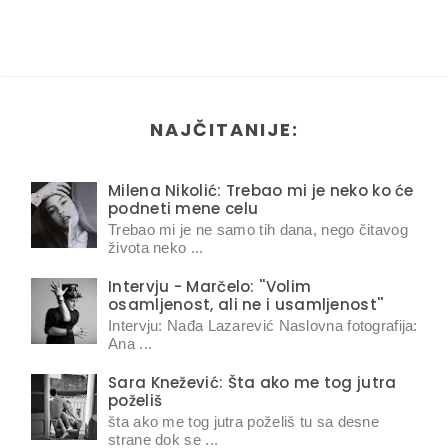
NAJČITANIJE:
Milena Nikolić: Trebao mi je neko ko će
podneti mene celu
Trebao mi je ne samo tih dana, nego čitavog
života neko ...
Intervju - Marčelo: ''Volim
osamljenost, ali ne i usamljenost''
Intervju: Nađa Lazarević Naslovna fotografija:
Ana ...
Sara Knežević: Šta ako me tog jutra
poželiš
šta ako me tog jutra poželiš tu sa desne
strane dok se ...