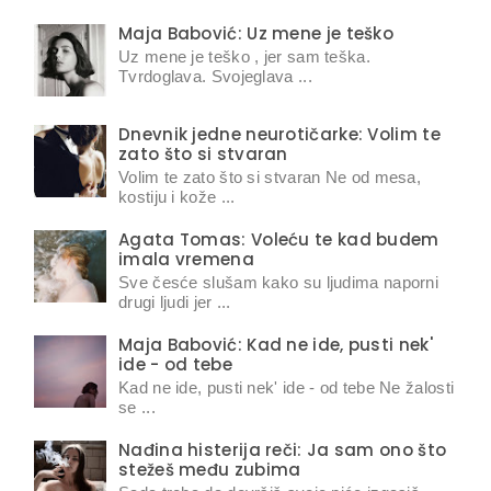
Maja Babović: Uz mene je teško
Uz mene je teško , jer sam teška.
Tvrdoglava. Svojeglava ...
Dnevnik jedne neurotičarke: Volim te
zato što si stvaran
Volim te zato što si stvaran Ne od mesa,
kostiju i kože ...
Agata Tomas: Voleću te kad budem
imala vremena
Sve česće slušam kako su ljudima naporni
drugi ljudi jer ...
Maja Babović: Kad ne ide, pusti nek'
ide - od tebe
Kad ne ide, pusti nek' ide - od tebe Ne žalosti
se ...
Nađina histerija reči: Ja sam ono što
stežeš među zubima