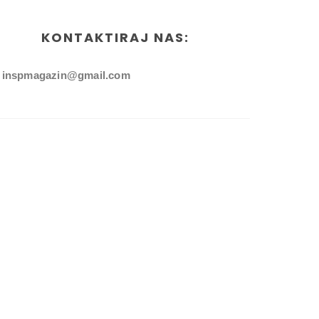
KONTAKTIRAJ NAS:
inspmagazin@gmail.com
ated By
ThemeXpose
| Distributed By
Gooyaabi Templates