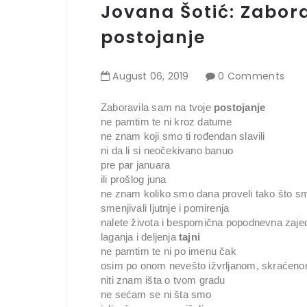
Jovana Šotić: Zabor
postojanje
August
06
,
2019
0 Comments
Zaboravila sam na tvoje
postojanje
ne pamtim te ni kroz datume
ne znam koji smo ti rođendan slavili
ni da li si neočekivano banuo
pre par januara
ili prošlog juna
ne znam koliko smo dana proveli tako što s
smenjivali ljutnje i pomirenja
nalete života i bespomična popodnevna zajed
laganja i deljenja
tajni
ne pamtim te ni po imenu čak
osim po onom nevešto ižvrljanom, skraćen
niti znam išta o tvom gradu
ne sećam se ni šta smo