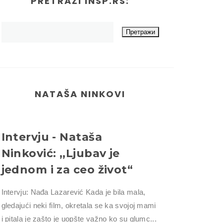
PRETRAŽI INSP.RS:
NATAŠA NINKOVI
Intervju - Nataša
Ninković: ,,Ljubav je
jednom i za ceo život“
Intervju: Nađa Lazarević Kada je bila mala,
gledajući neki film, okretala se ka svojoj mami
i pitala je zašto je uopšte važno ko su glumc...