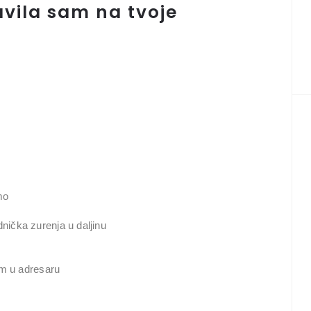
avila sam na tvoje
mo
nička zurenja u daljinu
om u adresaru