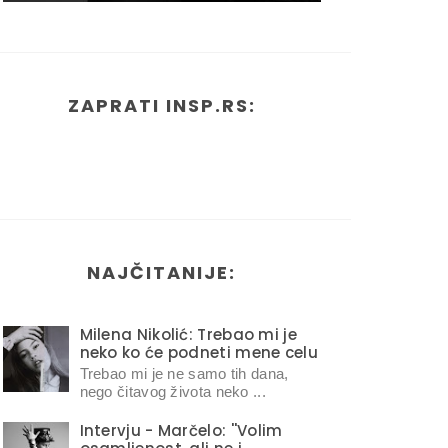
ZAPRATI INSP.RS:
NAJČITANIJE:
Milena Nikolić: Trebao mi je
neko ko će podneti mene celu
Trebao mi je ne samo tih dana,
nego čitavog života neko ...
Intervju - Marčelo: ''Volim