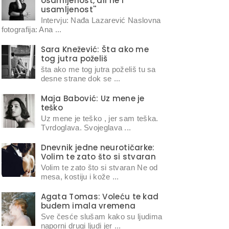
osamljenost, ali ne i
usamljenost''
Intervju: Nađa Lazarević Naslovna
fotografija: Ana ...
Sara Knežević: Šta ako me
tog jutra poželiš
šta ako me tog jutra poželiš tu sa
desne strane dok se ...
Maja Babović: Uz mene je
teško
Uz mene je teško , jer sam teška.
Tvrdoglava. Svojeglava ...
Dnevnik jedne neurotičarke:
Volim te zato što si stvaran
Volim te zato što si stvaran Ne od
mesa, kostiju i kože ...
Agata Tomas: Voleću te kad
budem imala vremena
Sve česće slušam kako su ljudima
naporni drugi ljudi jer ...