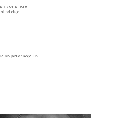
isam videla more
li od oluje
ije bio januar nego jun