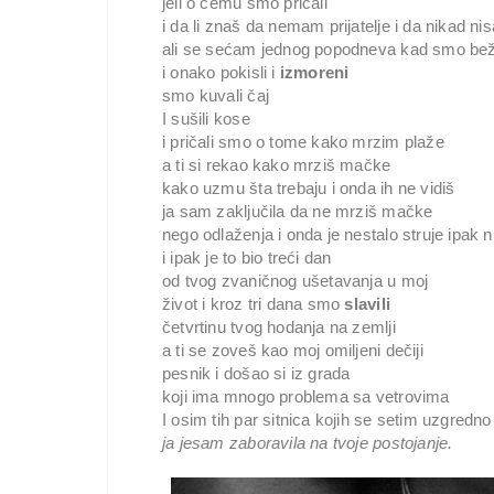
jeli o čemu smo pričali
i da li znaš da nemam prijatelje i da nikad n
ali se sećam jednog popodneva kad smo beža
i onako pokisli i
izmoreni
smo kuvali čaj
I sušili kose
i pričali smo o tome kako mrzim plaže
a ti si rekao kako mrziš mačke
kako uzmu šta trebaju i onda ih ne vidiš
ja sam zaključila da ne mrziš mačke
nego odlaženja i onda je nestalo struje ipak n
i ipak je to bio treći dan
od tvog zvaničnog ušetavanja u moj
život i kroz tri dana smo
slavili
četvrtinu tvog hodanja na zemlji
a ti se zoveš kao moj omiljeni dečiji
pesnik i došao si iz grada
koji ima mnogo problema sa vetrovima
I osim tih par sitnica kojih se setim uzgredno
ja jesam zaboravila na tvoje postojanje.