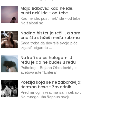
Maja Babović: Kad ne ide,
pusti nek' ide - od tebe
Kad ne ide, pusti nek' ide - od tebe
Ne žalosti se ...
Nađina histerija reči: Ja sam
ono što stežeš među zubima
Sada treba da dovršiš svoje piće
izgasiš cigaretu ...
Na kafi sa psihologom: U
redu je da ne budeš u redu
Psiholog: Bojana Obradović , s
avetovalište ''Entera'' ...
Poezija koja se ne zaboravlja:
Herman Hese - Zavodnik
Pred mnogim vratima sam čekao .
Na mnoga uha šapnuo svoju ...