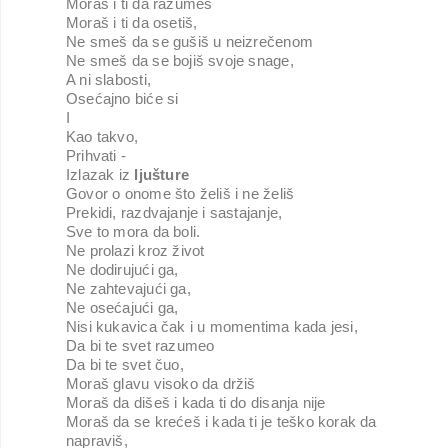
Moraš i ti da razumeš
Moraš i ti da osetiš,
Ne smeš da se gušiš u neizrečenom
Ne smeš da se bojiš svoje snage,
A ni slabosti,
Osećajno biće si
I
Kao takvo,
Prihvati -
Izlazak iz 
ljušture
Govor o onome što želiš i ne želiš
Prekidi, razdvajanje i sastajanje,
Sve to mora da boli. 
Ne prolazi kroz život
Ne dodirujući ga,
Ne zahtevajući ga,
Ne osećajući ga,
Nisi kukavica čak i u momentima kada jesi, 
Da bi te svet razumeo 
Da bi te svet čuo, 
Moraš glavu visoko da držiš
Moraš da dišeš i kada ti do disanja nije
Moraš da se krećeš i kada ti je teško korak da 
napraviš, 