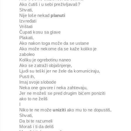
Ako ćutiš i u sebi preživljavaš? 
Shvati, 
Nije loše nekad 
planuti
Izvređati
Vrištati
Čupati kosu sa glave
Plakati,
Ako nakon toga može da se ustane
Ako može nekome da se kaže koliko je 
zaboleo 
Koliku je ogrebotinu naneo
Ako se zatraži objašnjenje, 
Ljudi su teški jer ne žele da komuniciraju, 
Pusti ih, 
Imaj svoje slobode 
Neka one govore i neka zahtevaju,
Jer ne možeš se pred drugim bićem poniziti 
ako to ne želiš
I
Niko te ne može 
uniziti
 ako mu to ne dopustiš,
Shvati,
Da bi te razumeli
Moraš i ti da deliš