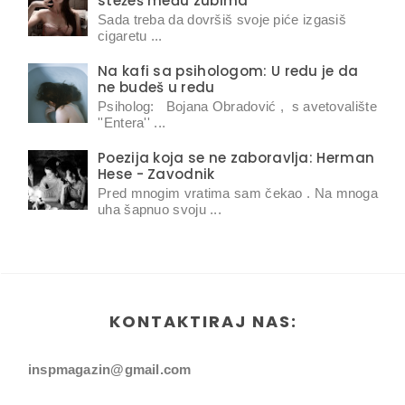
stežeš među zubima
Sada treba da dovršiš svoje piće izgasiš
cigaretu ...
Na kafi sa psihologom: U redu je da
ne budeš u redu
Psiholog: Bojana Obradović , s avetovalište
''Entera'' ...
Poezija koja se ne zaboravlja: Herman
Hese - Zavodnik
Pred mnogim vratima sam čekao . Na mnoga
uha šapnuo svoju ...
KONTAKTIRAJ NAS:
inspmagazin@gmail.com