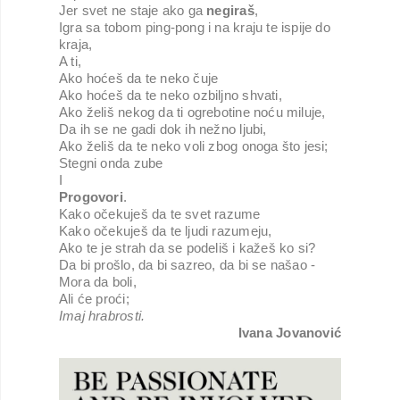
Jer svet ne staje ako ga 
negiraš
, 
Igra sa tobom ping-pong i na kraju te ispije do 
kraja, 
A ti,
Ako hoćeš da te neko čuje 
Ako hoćeš da te neko ozbiljno shvati, 
Ako želiš nekog da ti ogrebotine noću miluje, 
Da ih se ne gadi dok ih nežno ljubi,
Ako želiš da te neko voli zbog onoga što jesi;
Stegni onda zube
I
Progovori
. 
Kako očekuješ da te svet razume 
Kako očekuješ da te ljudi razumeju, 
Ako te je strah da se podeliš i kažeš ko si? 
Da bi prošlo, da bi sazreo, da bi se našao - 
Mora da boli,
Ali će proći;
Imaj hrabrosti.
Ivana Jovanović