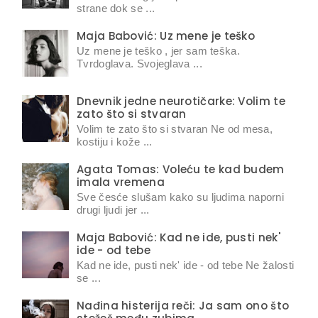
strane dok se ...
Maja Babović: Uz mene je teško
Uz mene je teško , jer sam teška.
Tvrdoglava. Svojeglava ...
Dnevnik jedne neurotičarke: Volim te
zato što si stvaran
Volim te zato što si stvaran Ne od mesa,
kostiju i kože ...
Agata Tomas: Voleću te kad budem
imala vremena
Sve česće slušam kako su ljudima naporni
drugi ljudi jer ...
Maja Babović: Kad ne ide, pusti nek'
ide - od tebe
Kad ne ide, pusti nek' ide - od tebe Ne žalosti
se ...
Nađina histerija reči: Ja sam ono što