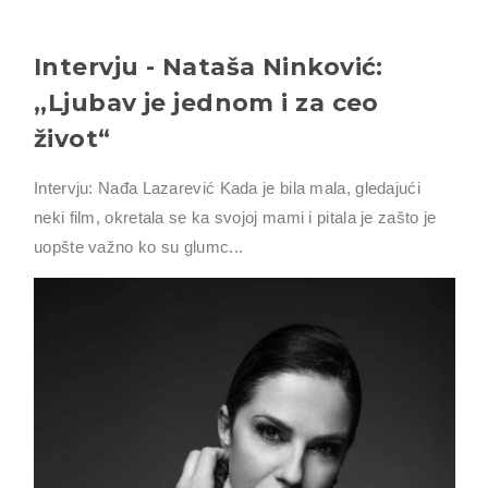
Intervju - Nataša Ninković:
,,Ljubav je jednom i za ceo
život“
Intervju: Nađa Lazarević Kada je bila mala, gledajući
neki film, okretala se ka svojoj mami i pitala je zašto je
uopšte važno ko su glumc...