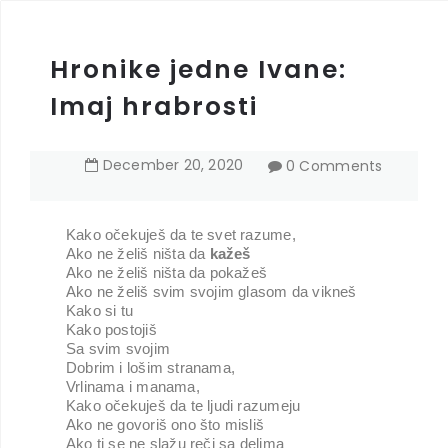
Hronike jedne Ivane:
Imaj hrabrosti
December
20
,
2020
0 Comments
Kako očekuješ da te svet razume,
Ako ne želiš ništa da 
kažeš
Ako ne želiš ništa da pokažeš
Ako ne želiš svim svojim glasom da vikneš
Kako si tu
Kako postojiš
Sa svim svojim
Dobrim i lošim stranama,
Vrlinama i manama,
Kako očekuješ da te ljudi razumeju
Ako ne govoriš ono što misliš
Ako ti se ne slažu reči sa delima