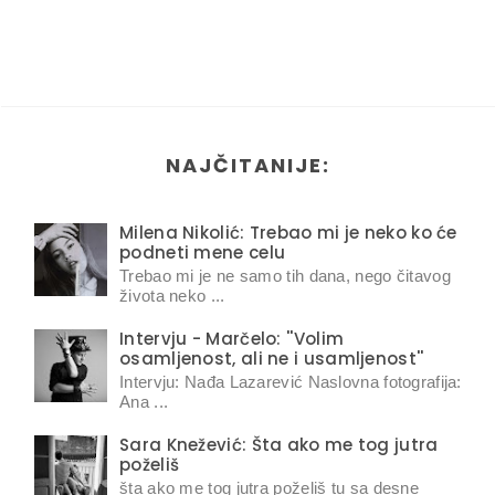
NAJČITANIJE:
Milena Nikolić: Trebao mi je neko ko će
podneti mene celu
Trebao mi je ne samo tih dana, nego čitavog
života neko ...
Intervju - Marčelo: ''Volim
osamljenost, ali ne i usamljenost''
Intervju: Nađa Lazarević Naslovna fotografija:
Ana ...
Sara Knežević: Šta ako me tog jutra
poželiš
šta ako me tog jutra poželiš tu sa desne