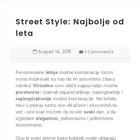
Street Style: Najbolje od
leta
August
14
,
2015
1 Comments
Fenomenalne
letnje
modne kombinacije širom
sveta inspirisale su nas da im posvetimo čitavu
rubriku!
Virtuelno
smo obišli najpoznatije modne
prestonice
i izabrali najupečatljivije, najoriginalnije i
najinspirativnije
modne kombinacije. Ne brinite,
nisu u pitanju samo one otkačene i ekscentrične,
već i one koje možete da nosite
svaki
dan, a da
izgledate
elegantno
, jednostavno i jedinstveno
istovremeno.
Ovo je pravi primer kako ljubitelji mode uklapaju