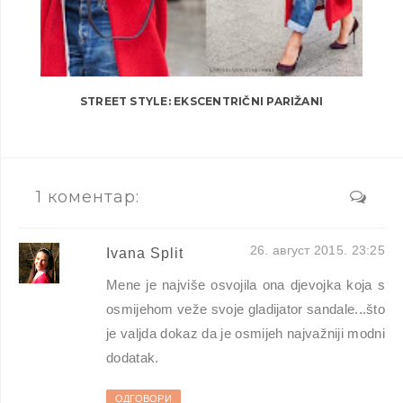
STREET STYLE: EKSCENTRIČNI PARIŽANI
1 коментар:
26. август 2015. 23:25
Ivana Split
Mene je najviše osvojila ona djevojka koja s
osmijehom veže svoje gladijator sandale...što
je valjda dokaz da je osmijeh najvažniji modni
dodatak.
ОДГОВОРИ