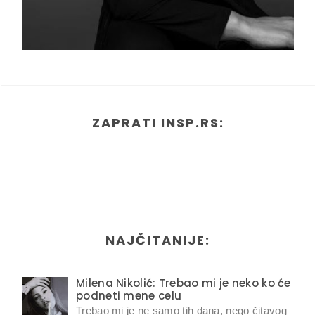
ZAPRATI INSP.RS:
NAJČITANIJE:
Milena Nikolić: Trebao mi je neko ko će
podneti mene celu
Trebao mi je ne samo tih dana, nego čitavog