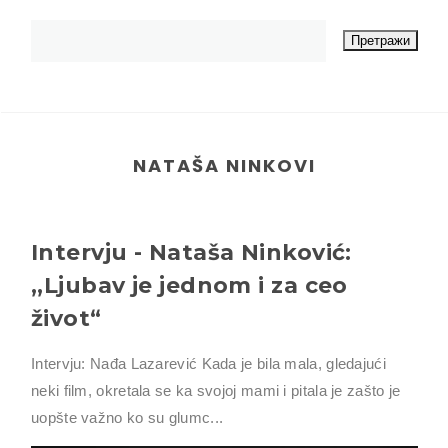
NATAŠA NINKOVI
Intervju - Nataša Ninković:
,,Ljubav je jednom i za ceo
život“
Intervju: Nađa Lazarević Kada je bila mala, gledajući
neki film, okretala se ka svojoj mami i pitala je zašto je
uopšte važno ko su glumc...