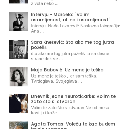
života neko ...
Intervju - Marčelo: ''Volim
osamljenost, ali ne i usamljenost''
Intervju: Nađa Lazarević Naslovna fotografija:
Ana ...
Sara Knežević: Šta ako me tog jutra
poželiš
šta ako me tog jutra poželiš tu sa desne
strane dok se ...
Maja Babović: Uz mene je teško
Uz mene je teško , jer sam teška.
Tvrdoglava. Svojeglava ...
Dnevnik jedne neurotičarke: Volim te
zato što si stvaran
Volim te zato što si stvaran Ne od mesa,
kostiju i kože ...
Agata Tomas: Voleću te kad budem