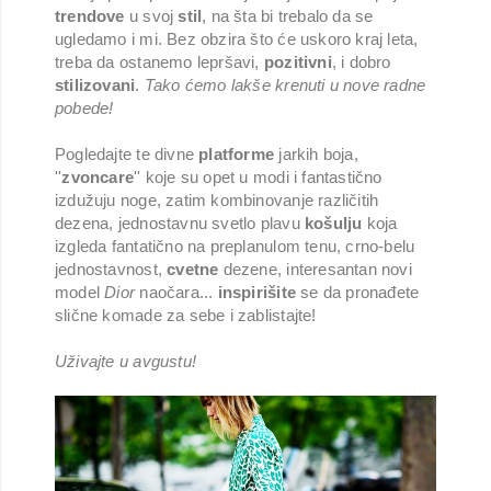
trendove
u svoj
stil
, na šta bi trebalo da se
ugledamo i mi. Bez obzira što će uskoro kraj leta,
treba da ostanemo lepršavi,
pozitivni
, i dobro
stilizovani
.
Tako ćemo lakše krenuti u nove radne
pobede!
Pogledajte te divne
platforme
jarkih boja,
''
zvoncare
'' koje su opet u modi i fantastično
izdužuju noge, zatim kombinovanje različitih
dezena, jednostavnu svetlo plavu
košulju
koja
izgleda fantatično na preplanulom tenu, crno-belu
jednostavnost,
cvetne
dezene, interesantan novi
model
Dior
naočara...
inspirišite
se da pronađete
slične komade za sebe i zablistajte!
Uživajte u avgustu!