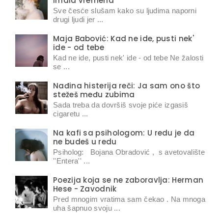
imala vremena
Sve česće slušam kako su ljudima naporni
drugi ljudi jer ...
Maja Babović: Kad ne ide, pusti nek'
ide - od tebe
Kad ne ide, pusti nek' ide - od tebe Ne žalosti
se ...
Nađina histerija reči: Ja sam ono što
stežeš među zubima
Sada treba da dovršiš svoje piće izgasiš
cigaretu ...
Na kafi sa psihologom: U redu je da
ne budeš u redu
Psiholog: Bojana Obradović , s avetovalište
''Entera'' ...
Poezija koja se ne zaboravlja: Herman
Hese - Zavodnik
Pred mnogim vratima sam čekao . Na mnoga
uha šapnuo svoju ...