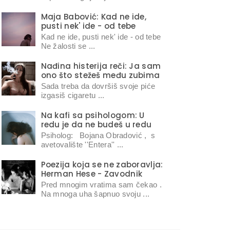
Maja Babović: Kad ne ide,
pusti nek' ide - od tebe
Kad ne ide, pusti nek' ide - od tebe
Ne žalosti se ...
Nađina histerija reči: Ja sam
ono što stežeš među zubima
Sada treba da dovršiš svoje piće
izgasiš cigaretu ...
Na kafi sa psihologom: U
redu je da ne budeš u redu
Psiholog: Bojana Obradović , s
avetovalište ''Entera'' ...
Poezija koja se ne zaboravlja:
Herman Hese - Zavodnik
Pred mnogim vratima sam čekao .
Na mnoga uha šapnuo svoju ...