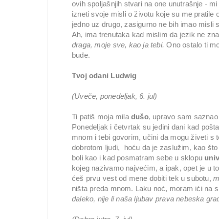
ovih spoljašnjih stvari na one unutrašnje - m
izneti svoje misli o životu koje su me pratile
jedno uz drugo, zasigurno ne bih imao misli s
Ah, ima trenutaka kad mislim da jezik ne zna
draga, moje sve, kao ja tebi.
Ono ostalo ti mo
bude.
Tvoj odani Ludwig
(Uveče, ponedeljak, 6. jul)
Ti patiš moja mila
dušo
, upravo sam saznao d
Ponedeljak i četvrtak su jedini dani kad pošt
mnom i tebi govorim, učini da mogu živeti s
dobrotom ljudi, hoću da je zaslužim, kao što
boli kao i kad posmatram sebe u sklopu
uni
kojeg nazivamo najvećim, a ipak, opet je u 
ćeš prvu vest od mene dobiti tek u subotu,
m
ništa preda mnom. Laku noć, moram ići na sp
daleko, nije li naša ljubav prava nebeska gr