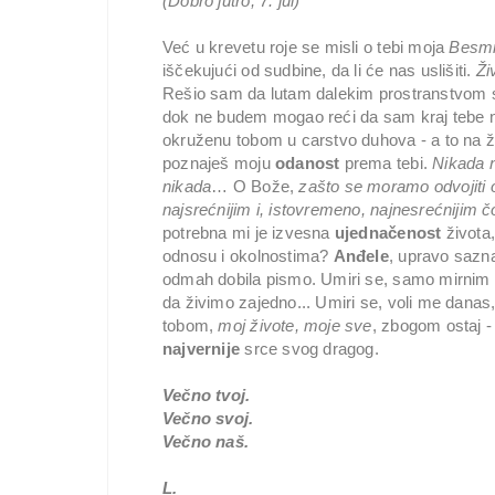
(Dobro jutro, 7. jul)
Već u krevetu roje se misli o tebi moja
Besmr
iščekujući od sudbine, da li će nas uslišiti.
Ži
Rešio sam da lutam dalekim prostranstvom s
dok ne budem mogao reći da sam kraj tebe
okruženu tobom u carstvo duhova - a to na žalos
poznaješ moju
odanost
prema tebi.
Nikada n
nikada
… O Bože,
zašto se moramo odvojiti o
najsrećnijim i, istovremeno, najnesrećnijim
potrebna mi je izvesna
ujednačenost
života
odnosu i okolnostima?
Anđele
, upravo sazna
odmah dobila pismo. Umiri se, samo mirnim 
da živimo zajedno... Umiri se, voli me dan
tobom,
moj živote, moje sve
, zbogom ostaj -
najvernije
srce svog dragog.
Večno tvoj.
Večno svoj.
Večno naš.
L.