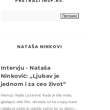
PRETRAŽI INSP.RS:
NATAŠA NINKOVI
Intervju - Nataša
Ninković: ,,Ljubav je
jednom i za ceo život“
Intervju: Nađa Lazarević Kada je bila mala,
gledajući neki film, okretala se ka svojoj mami
i pitala je zašto je uopšte važno ko su glumc...