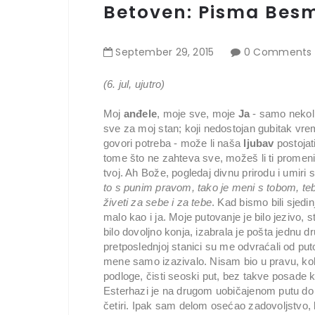
Betoven: Pisma Besm
September
29
,
2015
0 Comments
(6. jul, ujutro)
Moj
anđele
, moje sve, moje
Ja
- samo nekoli
sve za moj stan; koji nedostojan gubitak vre
govori potreba - može li naša
ljubav
postojat
tome što ne zahteva sve, možeš li ti promenit
tvoj. Ah Bože, pogledaj divnu prirodu i umiri 
to s punim pravom, tako je meni s tobom, t
živeti za sebe i za tebe
. Kad bismo bili sjedi
malo kao i ja. Moje putovanje je bilo jezivo, s
bilo dovoljno konja, izabrala je pošta jednu dr
pretposlednjoj stanici su me odvraćali od pu
mene samo izazivalo. Nisam bio u pravu, kol
podloge, čisti seoski put, bez takve posade 
Esterhazi je na drugom uobičajenom putu do 
četiri. Ipak sam delom osećao zadovoljstvo,