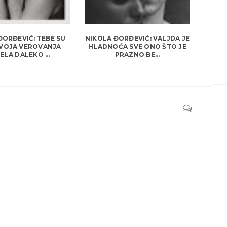
ĐORĐEVIĆ: TEBE SU
NIKOLA ĐORĐEVIĆ: VALJDA JE
VOJA VEROVANJA
HLADNOĆA SVE ONO ŠTO JE
ELA DALEKO ...
PRAZNO BE...