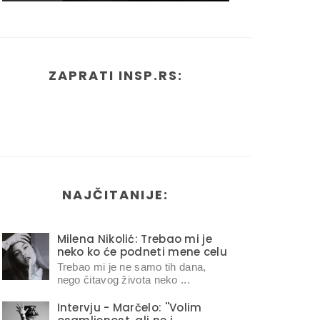
ZAPRATI INSP.RS:
NAJČITANIJE:
Milena Nikolić: Trebao mi je
neko ko će podneti mene celu
Trebao mi je ne samo tih dana,
nego čitavog života neko ...
Intervju - Marčelo: ''Volim