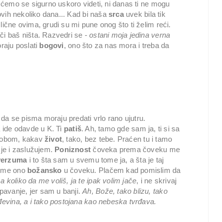
i ćemo se sigurno uskoro videti, ni danas ti ne mogu
 ovih nekoliko dana... Kad bi naša
srca
uvek bila tik
lične ovima, grudi su mi pune onog što ti želim reći.
či baš ništa. Razvedri se -
ostani moja jedina verna
raju poslati
bogovi
, ono što za nas mora i treba da
a se pisma moraju predati vrlo rano ujutru.
a ide odavde u K. Ti
patiš
. Ah, tamo gde sam ja, ti si sa
 tobom, kakav
život
, tako, bez tebe. Praćen tu i tamo
 je i zaslužujem.
Poniznost
čoveka prema čoveku me
verzuma
i to šta sam u svemu tome ja, a šta je taj
tome ono
božansko
u čoveku. Plačem kad pomislim da
a koliko da me voliš, ja te ipak volim jače
, i ne skrivaj
avanje, jer sam u banji.
Ah, Bože, tako blizu, tako
ađevina, a i tako postojana kao nebeska tvrđava.