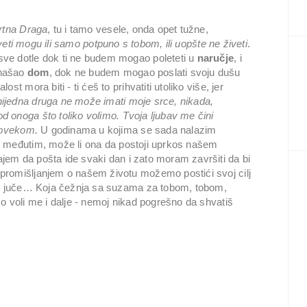
tna Draga
, tu i tamo vesele, onda opet tužne,
veti mogu ili samo potpuno s tobom, ili uopšte ne živeti
.
ve dotle dok ti ne budem mogao poleteti u
naručje
, i
 našao
dom
, dok ne budem mogao poslati svoju dušu
t mora biti - ti ćeš to prihvatiti utoliko više, jer
ijedna druga ne može imati moje srce, nikada,
d onoga što toliko volimo. Tvoja ljubav me čini
 čovekom.
U godinama u kojima se sada nalazim
, međutim, može li ona da postoji uprkos našem
jem da pošta ide svaki dan i zato moram završiti da bi
promišljanjem o našem životu možemo postići svoj cilj
as, juče… Koja čežnja sa suzama za tobom, tobom,
 o voli me i dalje - nemoj nikad pogrešno da shvatiš