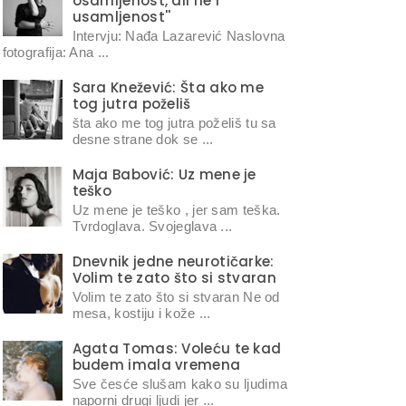
osamljenost, ali ne i
usamljenost''
Intervju: Nađa Lazarević Naslovna
fotografija: Ana ...
Sara Knežević: Šta ako me
tog jutra poželiš
šta ako me tog jutra poželiš tu sa
desne strane dok se ...
Maja Babović: Uz mene je
teško
Uz mene je teško , jer sam teška.
Tvrdoglava. Svojeglava ...
Dnevnik jedne neurotičarke:
Volim te zato što si stvaran
Volim te zato što si stvaran Ne od
mesa, kostiju i kože ...
Agata Tomas: Voleću te kad
budem imala vremena
Sve česće slušam kako su ljudima
naporni drugi ljudi jer ...