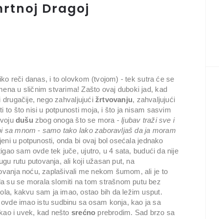
rtnoj Dragoj
ko reči danas, i to olovkom (tvojom) - tek sutra će se
mena u sličnim stvarima! Zašto ovaj duboki jad, kad
i drugačije, nego zahvaljujući
žrtvovanju
, zahvaljujući
i to što nisi u potpunosti moja, i što ja nisam sasvim
svoju
dušu
zbog onoga što se mora -
ljubav traži sve i
ebi sa mnom
-
samo tako lako zaboravljaš da ja moram
njeni u potpunosti, onda bi ovaj bol osećala jednako
tigao sam ovde tek juče, ujutro, u 4 sata, budući da nije
ugu rutu putovanja, ali koji užasan put, na
tovanja noću, zaplašivali me nekom šumom, ali je to
a su se morala slomiti na tom strašnom putu bez
kola, kakvu sam ja imao, ostao bih da ležim usput.
ovde imao istu sudbinu sa osam konja, kao ja sa
 kao i uvek, kad nešto
srećno
prebrodim. Sad brzo sa