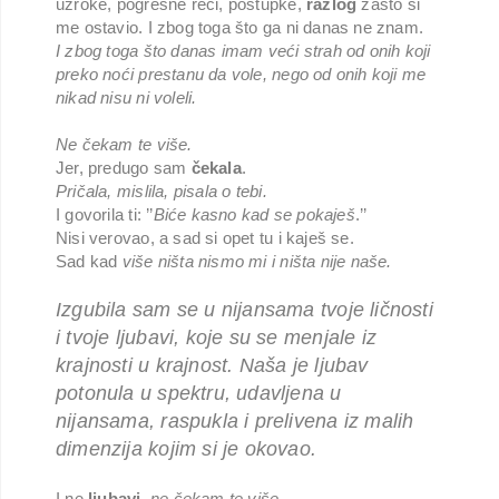
uzroke, pogrešne reči, postupke,
razlog
zašto si
me ostavio. I zbog toga što ga ni danas ne znam.
I zbog toga što danas imam veći strah od onih koji
preko noći prestanu da vole, nego od onih koji me
nikad nisu ni voleli.
Ne čekam te više.
Jer, predugo sam
čekala
.
Pričala, mislila, pisala o tebi.
I govorila ti: ’’
Biće kasno kad se pokaješ
.’’
Nisi verovao, a sad si opet tu i kaješ se.
Sad kad
više ništa nismo mi i ništa nije naše.
Izgubila sam se u nijansama tvoje ličnosti
i tvoje ljubavi, koje su se menjale iz
krajnosti u krajnost. Naša je ljubav
potonula u spektru, udavljena u
nijansama, raspukla i prelivena iz malih
dimenzija kojim si je okovao.
I ne
ljubavi
,
ne čekam te više.