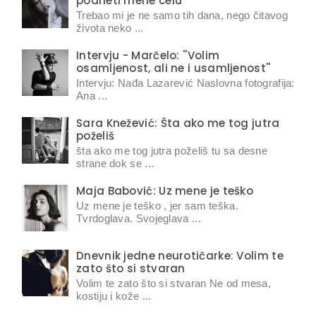
podneti mene celu
Trebao mi je ne samo tih dana, nego čitavog
života neko ...
Intervju - Marčelo: ''Volim
osamljenost, ali ne i usamljenost''
Intervju: Nađa Lazarević Naslovna fotografija:
Ana ...
Sara Knežević: Šta ako me tog jutra
poželiš
šta ako me tog jutra poželiš tu sa desne
strane dok se ...
Maja Babović: Uz mene je teško
Uz mene je teško , jer sam teška.
Tvrdoglava. Svojeglava ...
Dnevnik jedne neurotičarke: Volim te
zato što si stvaran
Volim te zato što si stvaran Ne od mesa,
kostiju i kože ...