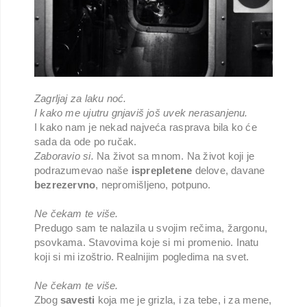
Zagrljaj za laku noć.
I kako me ujutru gnjaviš još uvek nerasanjenu.
I kako nam je nekad najveća rasprava bila ko će
sada da ode po ručak.
Zaboravio si.
Na život sa mnom. Na život koji je
podrazumevao naše
isprepletene
delove, davane
bezrezervno
, nepromišljeno, potpuno.
Ne čekam te više.
Predugo sam te nalazila u svojim rečima, žargonu,
psovkama. Stavovima koje si mi promenio. Inatu
koji si mi izoštrio. Realnijim pogledima na svet.
Ne čekam te više.
Zbog
savesti
koja me je grizla, i za tebe, i za mene,