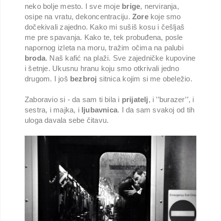
neko bolje mesto. I sve moje
brige
, nerviranja,
osipe na vratu, dekoncentraciju.
Zore
koje smo
dočekivali zajedno. Kako mi sušiš kosu i češljaš
me pre spavanja. Kako te, tek probuđena, posle
napornog izleta na moru, tražim očima na palubi
broda
. Naš kafić na plaži. Sve zajedničke kupovine
i šetnje. Ukusnu hranu koju smo otkrivali jedno
drugom. I još
bezbroj
sitnica kojim si me obeležio.
Zaboravio si - da sam ti bila i
prijatelj
, i ’’burazer’’, i
sestra, i majka, i
ljubavnica
. I da sam svakoj od tih
uloga davala sebe čitavu.