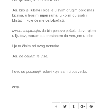
Jer, bilo je ljubavi i biće je u svim drugim oblicima i
bićima, u lepšim
nijansama
, u kojim ću sijati i
blistati, i koje će me
oslobađati
.
Izvoru inspiracije
, da bih ponovo počela da verujem
u
ljubav
, moram da prestanem da verujem u tebe.
I ja to činim od ovog trenutka.
Jer,
ne čekam te više.
I ovo su
poslednji
redovi koje sam ti posvetila.
insp.