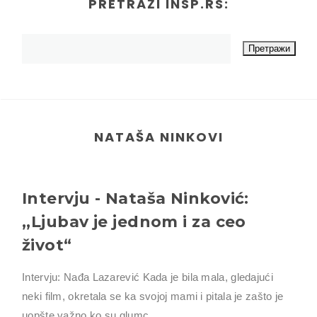
PRETRAŽI INSP.RS:
NATAŠA NINKOVI
Intervju - Nataša Ninković:
,,Ljubav je jednom i za ceo
život“
Intervju: Nađa Lazarević Kada je bila mala, gledajući
neki film, okretala se ka svojoj mami i pitala je zašto je
uopšte važno ko su glumc...