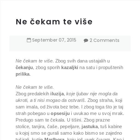
Ne čekam te više
September
07
,
2015
2 Comments
N
e čekam te više
. Zbog svih dana ustajalih u
čekanju
, zbog sporih
kazaljki
na satu i propuštenih
prilika
.
Ne čekam te više.
Zbog predalekih
iluzija
,
koje ljubav nije mogla da
ukroti, a ti nisi mogao da ostvariš.
Zbog straha, koji
sam imala, od života bez tebe. I zbog toga što je taj
strah pobegao u
opsesiju
i uvukao me u svoj mrak.
Predugo sam te čekala. U tišini. Zbog prazne
stolice, tanjira, čaše, pepeljare,
jastuka
, tuš kabine
u kojoj smo se gurali samo kako bismo se zajedno
tuširali, kutije
Marlbora
, koju još uvek čuvam. Kao i