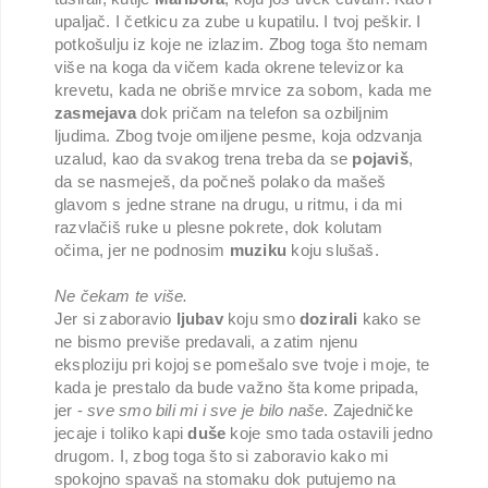
upaljač. I četkicu za zube u kupatilu. I tvoj peškir. I
potkošulju iz koje ne izlazim. Zbog toga što nemam
više na koga da vičem kada okrene televizor ka
krevetu, kada ne obriše mrvice za sobom, kada me
zasmejava
dok pričam na telefon sa ozbiljnim
ljudima. Zbog tvoje omiljene pesme, koja odzvanja
uzalud, kao da svakog trena treba da se
pojaviš
,
da se nasmeješ, da počneš polako da mašeš
glavom s jedne strane na drugu, u ritmu, i da mi
razvlačiš ruke u plesne pokrete, dok kolutam
očima, jer ne podnosim
muziku
koju slušaš.
Ne čekam te više.
Jer si zaboravio
ljubav
koju smo
dozirali
kako se
ne bismo previše predavali, a zatim njenu
eksploziju pri kojoj se pomešalo sve tvoje i moje, te
kada je prestalo da bude važno šta kome pripada,
jer -
sve smo bili mi i sve je bilo naše
. Zajedničke
jecaje i toliko kapi
duše
koje smo tada ostavili jedno
drugom. I, zbog toga što si zaboravio kako mi
spokojno spavaš na stomaku dok putujemo na