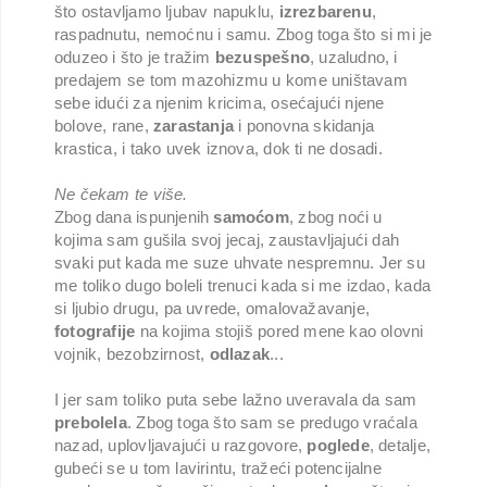
što ostavljamo ljubav napuklu,
izrezbarenu
,
raspadnutu, nemoćnu i samu. Zbog toga što si mi je
oduzeo i što je tražim
bezuspešno
, uzaludno, i
predajem se tom mazohizmu u kome uništavam
sebe idući za njenim kricima, osećajući njene
bolove, rane,
zarastanja
i ponovna skidanja
krastica, i tako uvek iznova, dok ti ne dosadi.
Ne čekam te više.
Zbog dana ispunjenih
samoćom
, zbog noći u
kojima sam gušila svoj jecaj, zaustavljajući dah
svaki put kada me suze uhvate nespremnu. Jer su
me toliko dugo boleli trenuci kada si me izdao, kada
si ljubio drugu, pa uvrede, omalovažavanje,
fotografije
na kojima stojiš pored mene kao olovni
vojnik, bezobzirnost,
odlazak
...
I jer sam toliko puta sebe lažno uveravala da sam
prebolela
. Zbog toga što sam se predugo vraćala
nazad, uplovljavajući u razgovore,
poglede
, detalje,
gubeći se u tom lavirintu, tražeći potencijalne