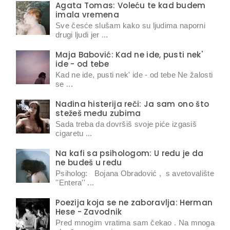
Agata Tomas: Voleću te kad budem
imala vremena
Sve česće slušam kako su ljudima naporni
drugi ljudi jer ...
Maja Babović: Kad ne ide, pusti nek'
ide - od tebe
Kad ne ide, pusti nek' ide - od tebe Ne žalosti
se ...
Nađina histerija reči: Ja sam ono što
stežeš među zubima
Sada treba da dovršiš svoje piće izgasiš
cigaretu ...
Na kafi sa psihologom: U redu je da
ne budeš u redu
Psiholog: Bojana Obradović , s avetovalište
''Entera'' ...
Poezija koja se ne zaboravlja: Herman
Hese - Zavodnik
Pred mnogim vratima sam čekao . Na mnoga