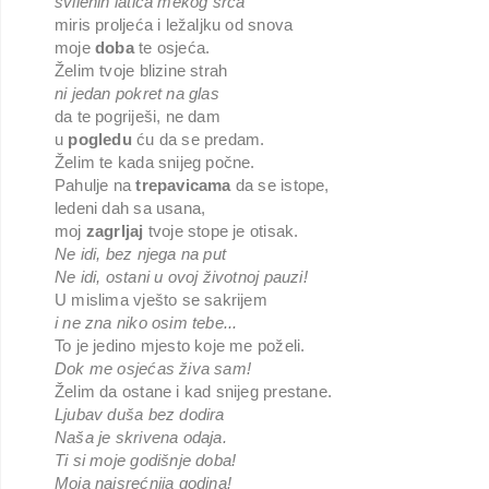
svilenih latica mekog srca
miris proljeća i ležaljku od snova
moje
doba
te osjeća.
Želim tvoje blizine strah
ni jedan pokret na glas
da te pogriješi, ne dam
u
pogledu
ću da se predam.
Želim te kada snijeg počne.
Pahulje na
trepavicama
da se istope,
ledeni dah sa usana,
moj
zagrljaj
tvoje stope je otisak.
Ne idi, bez njega na put
Ne idi, ostani u ovoj životnoj pauzi!
U mislima vješto se sakrijem
i ne zna niko osim tebe...
To je jedino mjesto koje me poželi.
Dok me osjećas živa sam!
Želim da ostane i kad snijeg prestane.
Ljubav duša bez dodira
Naša je skrivena odaja.
Ti si moje godišnje doba!
Moja najsrećnija godina!