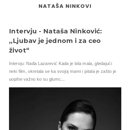
NATAŠA NINKOVI
Intervju - Nataša Ninković:
,,Ljubav je jednom i za ceo
život“
Intervju: Nađa Lazarević Kada je bila mala, gledajući
neki film, okretala se ka svojoj mami i pitala je zašto je
uopšte važno ko su glumc...