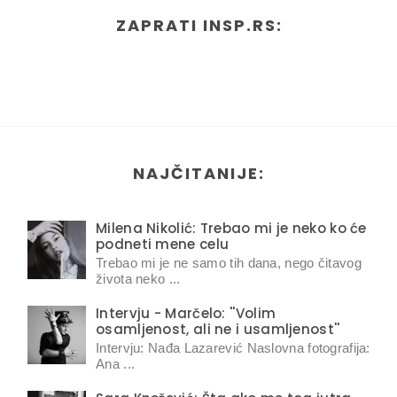
ZAPRATI INSP.RS:
NAJČITANIJE:
Milena Nikolić: Trebao mi je neko ko će
podneti mene celu
Trebao mi je ne samo tih dana, nego čitavog
života neko ...
Intervju - Marčelo: ''Volim
osamljenost, ali ne i usamljenost''
Intervju: Nađa Lazarević Naslovna fotografija:
Ana ...