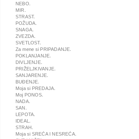
NEBO.
MIR.
STRAST.
POŽUDA.
SNAGA.
ZVEZDA.
SVETLOST.
Za mene si PRIPADANJE.
POKLANJANJE.
DIVLJENJE.
PRIŽELJKIVANJE.
SANJARENJE.
BUĐENJE.
Moja si PREDAJA.
Moj PONOS.
NADA.
SAN.
LEPOTA.
IDEAL.
STRAH.
Moja si SREĆA I NESREĆA.