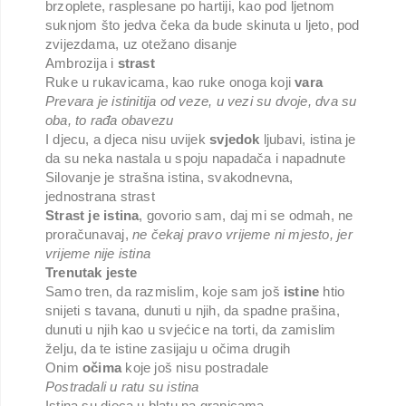
brzoplete, rasplesane po hartiji, kao pod ljetnom
suknjom što jedva čeka da bude skinuta u ljeto, pod
zvijezdama, uz otežano disanje
Ambrozija i
strast
Ruke u rukavicama, kao ruke onoga koji
vara
Prevara je istinitija od veze, u vezi su dvoje, dva su
oba, to rađa obavezu
I djecu, a djeca nisu uvijek
svjedok
ljubavi, istina je
da su neka nastala u spoju napadača i napadnute
Silovanje je strašna istina, svakodnevna,
jednostrana strast
Strast je istina
, govorio sam, daj mi se odmah, ne
proračunavaj,
ne čekaj pravo vrijeme ni mjesto, jer
vrijeme nije istina
Trenutak jeste
Samo tren, da razmislim, koje sam još
istine
htio
snijeti s tavana, dunuti u njih, da spadne prašina,
dunuti u njih kao u svjećice na torti, da zamislim
želju, da te istine zasijaju u očima drugih
Onim
očima
koje još nisu postradale
Postradali u ratu su istina
Istina su djeca u blatu na granicama,