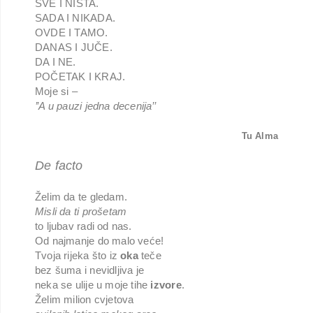
SVE I NIŠTA.
SADA I NIKADA.
OVDE I TAMO.
DANAS I JUČE.
DA I NE.
POČETAK I KRAJ.
Moje si –
’’A u pauzi jedna decenija’’
Tu Alma
De facto
Želim da te gledam.
Misli da ti prošetam
to ljubav radi od nas.
Od najmanje do malo veće!
Tvoja rijeka što iz
oka
teče
bez šuma i nevidljiva je
neka se ulije u moje tihe
izvore
.
Želim milion cvjetova