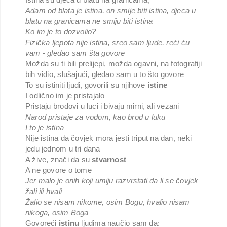
Adam od blata je istina, on smije biti istina, djeca u
blatu na granicama ne smiju biti istina
Ko im je to dozvolio?
Fizička ljepota nije istina, sreo sam ljude, reći ću
vam - gledao sam šta govore
Možda su ti bili prelijepi, možda ogavni, na fotografiji
bih vidio, slušajući, gledao sam u to što govore
To su istiniti ljudi, govorili su njihove
istine
I odlično im je pristajalo
Pristaju brodovi u luci i bivaju mirni, ali vezani
Narod pristaje za vođom, kao brod u luku
I to je istina
Nije istina da čovjek mora jesti triput na dan, neki
jedu jednom u tri dana
A žive, znači da su
stvarnost
A ne govore o tome
Jer malo je onih koji umiju razvrstati da li se čovjek
žali ili hvali
Žalio se nisam nikome, osim Bogu, hvalio nisam
nikoga, osim Boga
Govoreći
istinu
ljudima naučio sam da: