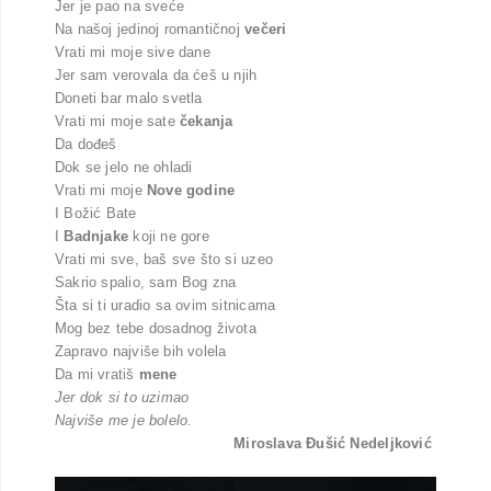
Jer je pao na sveće
Na našoj jedinoj romantičnoj
večeri
Vrati mi moje sive dane
Jer sam verovala da ćeš u njih
Doneti bar malo svetla
Vrati mi moje sate
čekanja
Da dođeš
Dok se jelo ne ohladi
Vrati mi moje
Nove godine
I Božić Bate
I
Badnjake
koji ne gore
Vrati mi sve, baš sve što si uzeo
Sakrio spalio, sam Bog zna
Šta si ti uradio sa ovim sitnicama
Mog bez tebe dosadnog života
Zapravo najviše bih volela
Da mi vratiš
mene
Jer dok si to uzimao
Najviše me je bolelo.
Miroslava Đušić Nedeljković