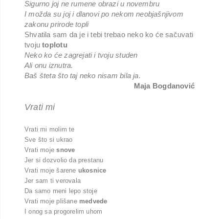
Sigurno joj ne rumene obrazi u novembru
I možda su joj i dlanovi po nekom neobjašnjivom
zakonu prirode topli
Shvatila sam da je i tebi trebao neko ko će sačuvati
tvoju
toplotu
Neko ko će zagrejati i tvoju studen
Ali onu iznutra.
Baš šteta što taj neko nisam bila ja.
Maja Bogdanović
Vrati mi
Vrati mi molim te
Sve što si ukrao
Vrati moje
snove
Jer si dozvolio da prestanu
Vrati moje šarene
ukosnice
Jer sam ti verovala
Da samo meni lepo stoje
Vrati moje plišane
medvede
I onog sa progorelim uhom