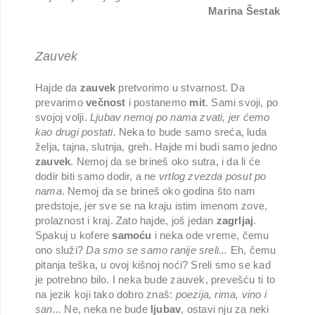
Marina Šestak
Zauvek
Hajde da
zauvek
pretvorimo u stvarnost. Da
prevarimo
večnost
i postanemo
mit
. Sami svoji, po
svojoj volji.
Ljubav nemoj po nama zvati, jer ćemo
kao drugi postati.
Neka to bude samo sreća, luda
želja, tajna, slutnja, greh. Hajde mi budi samo jedno
zauvek
. Nemoj da se brineš oko sutra, i da li će
dodir biti samo dodir, a ne
vrtlog zvezda posut po
nama
. Nemoj da se brineš oko godina što nam
predstoje, jer sve se na kraju istim imenom zove,
prolaznost i kraj. Zato hajde, još jedan
zagrljaj
.
Spakuj u kofere
samoću
i neka ode vreme, čemu
ono služi?
Da smo se samo ranije sreli...
Eh, čemu
pitanja teška, u ovoj kišnoj noći? Sreli smo se kad
je potrebno bilo. I neka bude zauvek, prevešću ti to
na jezik koji tako dobro znaš:
poezija, rima, vino i
san...
Ne, neka ne bude
ljubav
, ostavi nju za neki