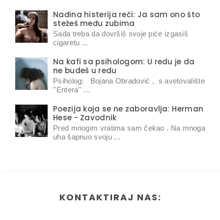
Nađina histerija reči: Ja sam ono što
stežeš među zubima
Sada treba da dovršiš svoje piće izgasiš
cigaretu ...
Na kafi sa psihologom: U redu je da
ne budeš u redu
Psiholog: Bojana Obradović , s avetovalište
''Entera'' ...
Poezija koja se ne zaboravlja: Herman
Hese - Zavodnik
Pred mnogim vratima sam čekao . Na mnoga
uha šapnuo svoju ...
KONTAKTIRAJ NAS: