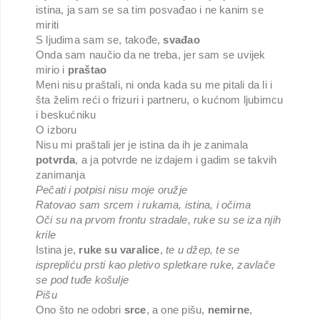
istina, ja sam se sa tim posvađao i ne kanim se
miriti
S ljudima sam se, takođe,
svađao
Onda sam naučio da ne treba, jer sam se uvijek
mirio i
praštao
Meni nisu praštali, ni onda kada su me pitali da li i
šta želim reći o frizuri i partneru, o kućnom ljubimcu
i beskućniku
O izboru
Nisu mi praštali jer je istina da ih je zanimala
potvrda
, a ja potvrde ne izdajem i gadim se takvih
zanimanja
Pečati i potpisi nisu moje oružje
Ratovao sam srcem i rukama, istina, i očima
Oči su na prvom frontu stradale, ruke su se iza njih
krile
Istina je,
ruke su varalice
,
te u džep, te se
isprepliću prsti kao pletivo spletkare ruke, zavlače
se pod tuđe košulje
Pišu
Ono što ne odobri
srce
, a one pišu,
nemirne
,