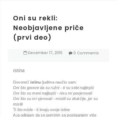
Oni su rekli:
Neobjavljene priče
(prvi deo)
December
17
,
2015
0 Comments
Istina
Govoreći
istinu
ljudima naučio sam:
Oni što govore da su ružni - ti su sebi najljepši
Oni što su meni najljepši - nisu mi povjerovali
Oni što su mi vjerovali - mislili su drukčije, jer su
mislili
Ti što misle - ti imaju svoje istine
A ja odbijam da se pomirim sa postojanjem više