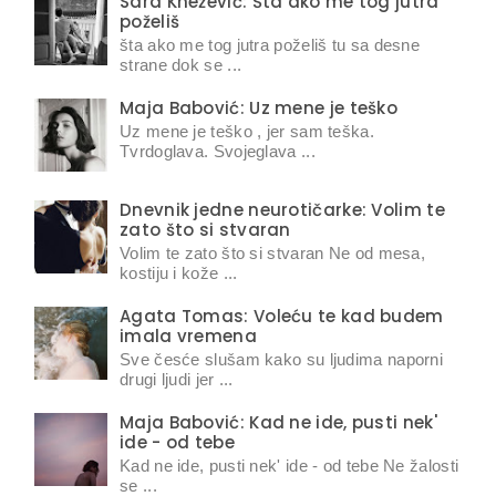
Sara Knežević: Šta ako me tog jutra
poželiš
šta ako me tog jutra poželiš tu sa desne
strane dok se ...
Maja Babović: Uz mene je teško
Uz mene je teško , jer sam teška.
Tvrdoglava. Svojeglava ...
Dnevnik jedne neurotičarke: Volim te
zato što si stvaran
Volim te zato što si stvaran Ne od mesa,
kostiju i kože ...
Agata Tomas: Voleću te kad budem
imala vremena
Sve česće slušam kako su ljudima naporni
drugi ljudi jer ...
Maja Babović: Kad ne ide, pusti nek'
ide - od tebe
Kad ne ide, pusti nek' ide - od tebe Ne žalosti
se ...