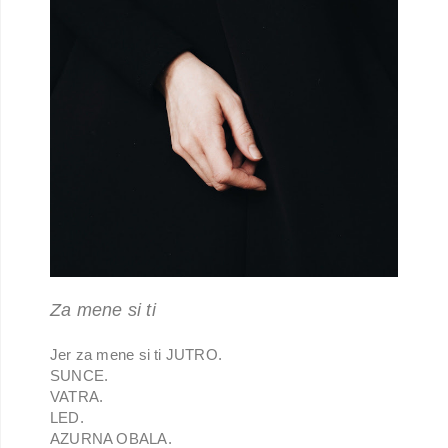
Za mene si ti
Jer za mene si ti JUTRO.
SUNCE.
VATRA.
LED.
AZURNA OBALA.