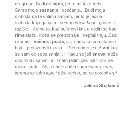
drugi dan. Budi mi
tajna
, jer to mi tako treba...
Samo moje
saznanje
i osećanje... Budi moja
sloboda da te volim i sanjam, jer to je jedina
sloboda koju ganjam i
nemoj brojati brige, godine i
razlike...
čemu to, kad su snovi isti, a dodiri se kao
rime
slažu. Koža se prepoznaje i treptaji traju. Zato
i zamisli,
večnost postoji.
U nama se ona skriva i
boji... prolaznosti i kraja... Pretvorimo je u
život
koji
se sam od sebe sanja... Hiljadu se još
snova
može
dodirnuti i sanjati, ali znam jedini ćeš biti ti koji ne
mogu imati...
Ali, na neki način samo nama znan,
imamo se tako lepo i tako večno, pa ne postoji kraj.
Jelena Stojković