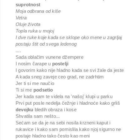
suprotnost
Moja odbrana od kiše
Vetra
Oluje života
Topla ruka u mojoj
I dve ruke koje kada se sklope oko mene u zagrljaj
postaju štit od svega ledenog
....
Sada oblačim vunene džempere
I nosim čarape u
postelji
I govorim kako nije hladno kada se svi žale da jeste
A kada sneg zaveje ceo grad, ne zadrhtim
Jer ti si me naučio
Ti si me
podsetio
Jer kada sam te videla na 'našoj' klupi u parku
Prvi put posle nedelja čežnje i hladnoće kako grliš
devojku
bledih obraza i kose
Shvatila sam nešto...
Sećam se da je na sebi nosila krzneni kaput i
rukavice i kako sam pomislila kako njoj sigurno ne
postaje hladno tako često kao meni