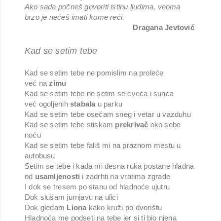
Ako sada počneš govoriti istinu ljudima, veoma
brzo je nećeš imati kome reći.
Dragana Jevtović
Kad se setim tebe
Kad se setim tebe ne pomislim na proleće
već na
zimu
Kad se setim tebe ne setim se cveća i sunca
već ogoljenih
stabala
u parku
Kad se setim tebe osećam sneg i vetar u vazduhu
Kad se setim tebe stiskam
prekrivač
oko sebe
noću
Kad se setim tebe fališ mi na praznom mestu u
autobusu
Setim se tebe i kada mi desna ruka postane hladna
od
usamljenosti
i zadrhti na vratima zgrade
I dok se tresem po stanu od hladnoće ujutru
Dok slušam jurnjavu na ulici
Dok gledam
Liona
kako kruži po dvorištu
Hladnoća me podseti na tebe jer si ti bio njena