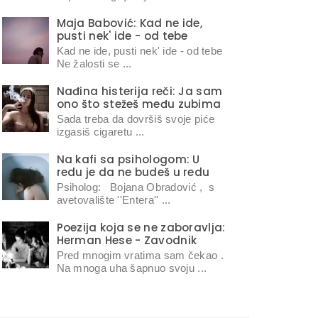
Maja Babović: Kad ne ide,
pusti nek' ide - od tebe
Kad ne ide, pusti nek' ide - od tebe
Ne žalosti se ...
Nađina histerija reči: Ja sam
ono što stežeš među zubima
Sada treba da dovršiš svoje piće
izgasiš cigaretu ...
Na kafi sa psihologom: U
redu je da ne budeš u redu
Psiholog: Bojana Obradović , s
avetovalište ''Entera'' ...
Poezija koja se ne zaboravlja:
Herman Hese - Zavodnik
Pred mnogim vratima sam čekao .
Na mnoga uha šapnuo svoju ...