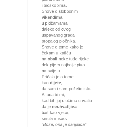
i bioskopima.

vikendima
u pidžamama

daleko od ovog

uspavanog grada

propalog pločnika.

Snove o tome kako je

čekam u kafiću

na 
obali 
neke tuđe rijeke

dok pijem najbolje pivo

na svijetu.

Pričala je o tome

kao 
dijete
,

da sam i sam poželio isto.

A tada bi mi,

kad bih joj u očima uhvatio

da je 
neuhvatljiva
baš kao vjetar,

"Bože, ona je sanjalica"