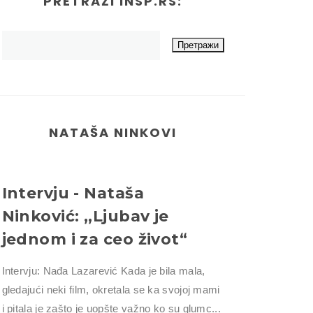
PRETRAŽI INSP.RS:
NATAŠA NINKOVI
Intervju - Nataša
Ninković: ,,Ljubav je
jednom i za ceo život“
Intervju: Nađa Lazarević Kada je bila mala,
gledajući neki film, okretala se ka svojoj mami
i pitala je zašto je uopšte važno ko su glumc...