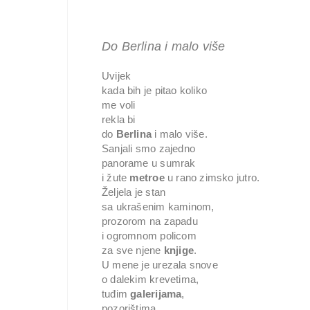
Do Berlina i malo više
Uvijek

kada bih je pitao koliko

me voli

rekla bi

do 
Berlina 
i malo više.

Sanjali smo zajedno

panorame u sumrak

i žute 
metroe 
u rano zimsko jutro.

Željela je stan

sa ukrašenim kaminom,

prozorom na zapadu

i ogromnom policom

za sve njene 
knjige
.

U mene je urezala snove

o dalekim krevetima,

tuđim 
galerijama
,

pozorištima
