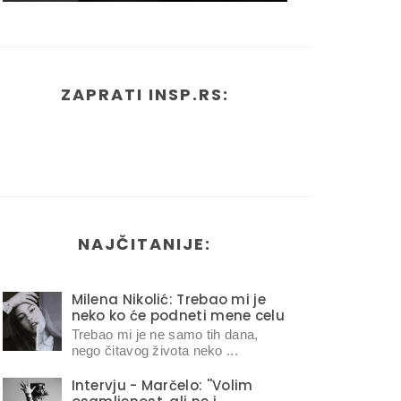
ZAPRATI INSP.RS:
NAJČITANIJE:
Milena Nikolić: Trebao mi je
neko ko će podneti mene celu
Trebao mi je ne samo tih dana,
nego čitavog života neko ...
Intervju - Marčelo: ''Volim