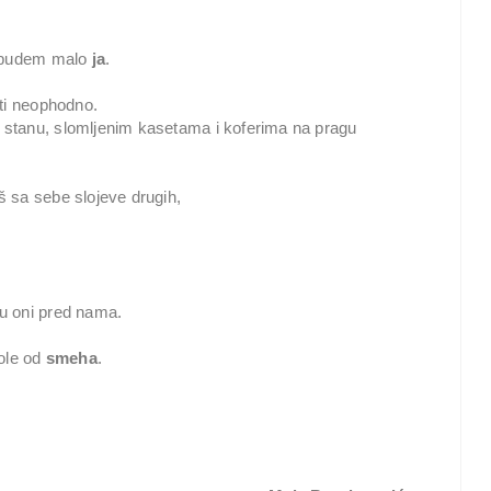
o budem malo
ja
.
ati neophodno.
stanu, slomljenim kasetama i koferima na pragu
 sa sebe slojeve drugih,
u oni pred nama.
bole od
smeha
.