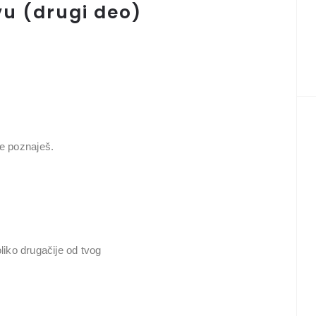
tvu (drugi deo)
e poznaješ.
oliko drugačije od tvog