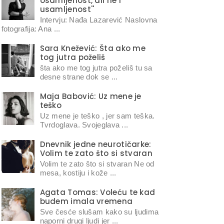
osamljenost, ali ne i
usamljenost''
Intervju: Nađa Lazarević Naslovna
fotografija: Ana ...
Sara Knežević: Šta ako me
tog jutra poželiš
šta ako me tog jutra poželiš tu sa
desne strane dok se ...
Maja Babović: Uz mene je
teško
Uz mene je teško , jer sam teška.
Tvrdoglava. Svojeglava ...
Dnevnik jedne neurotičarke:
Volim te zato što si stvaran
Volim te zato što si stvaran Ne od
mesa, kostiju i kože ...
Agata Tomas: Voleću te kad
budem imala vremena
Sve česće slušam kako su ljudima
naporni drugi ljudi jer ...