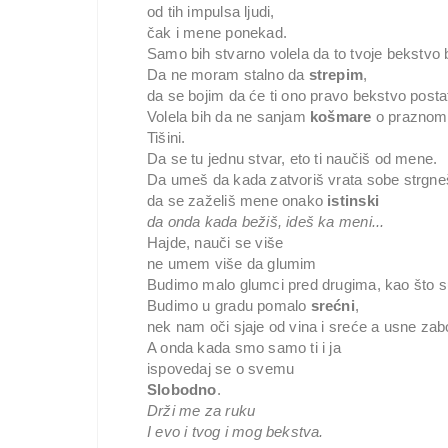
od tih impulsa ljudi,
čak i mene ponekad.
Samo bih stvarno volela da to tvoje bekstv
Da ne moram stalno da
strepim
,
da se bojim da će ti ono pravo bekstvo post
Volela bih da ne sanjam
košmare
o praznom 
Tišini.
Da se tu jednu stvar, eto ti naučiš od mene.
Da umeš da kada zatvoriš vrata sobe strgneš
da se zaželiš mene onako
istinski
da onda kada bežiš, ideš ka meni...
Hajde, nauči se više
ne umem više da glumim
Budimo malo glumci pred drugima, kao što s
Budimo u gradu pomalo
srećni
,
nek nam oči sjaje od vina i sreće a usne za
A onda kada smo samo ti i ja
ispovedaj se o svemu
Slobodno
.
Drži me za ruku
I evo i tvog i mog bekstva.