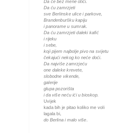
Da će bez mene otići.
Da ću zamrzjeti

sve Berlinske ulice i parkove,

Brandenburšku kapiju

i panorame u sumrak.

Da ću zamrzjeti daleki kafić

i rijeku

i sebe,

koji pijem najbolje pivo na svijetu

čekajući nekog ko neće doći.

Da najviše zamrzjeću

one daleke krevete,

slobodne vikende,

galerije

glupa pozorišta

i da više neću ići u bioskop.
Uvijek

kada bih je pitao koliko me voli

do Berlina i malo više