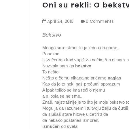
Oni su rekli: O beks
April
24
,
2016
0 Comments
Bekstvo
Mnogo smo strani ti i ja jedno drugome,
Ponekad
U večerima kad vapiš za nečim što ni sam n
Nazvala sam ga
bekstvo
To nešto
Nešto o čemu nikada ne pričamo
naglas
Kao da je to neki naš prećutni sporazum
A ipak toliko se ima reći o njemu
a ni pola se ne sme...
Znaš, najstrašnije je to što je moje bekstvo t
Mogu ja da razumem i tu tvoju želju da
ćutiš
da slušaš stare hitove u četiri zida
da nekako postaneš izmoren,
izmučen
od sveta