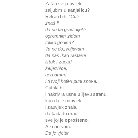
Zašto se ja uvijek

zaljubim u 
sanjalicu
?

Rekao bih: 
"Ćuti,
znaš li

da su taj grad dijelili

ogromnim zidom

toliko godina?

Ja ne dozvoljavam

da nas ikad rastave

istok i zapad,

željeznice,

aerodromi

i ti tvoji koferi puni snova."
Ćutala bi,

i nakrivila usne u lijevu stranu

kao da je oduvjek

i zauvjek znala,

da kada to uradi

sve joj je 
oprošteno
.

Da je vjetar.
