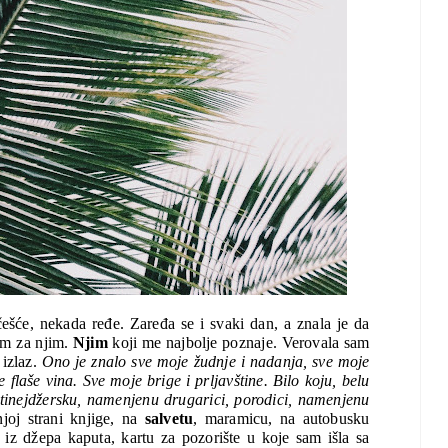
ešće, nekada ređe. Zaređa se i svaki dan, a znala je da 
m za njim. 
Njim 
koji me najbolje poznaje. Verovala sam 
izlaz. 
Ono je znalo sve moje žudnje i nadanja, sve moje 
flaše vina. Sve moje brige i prljavštine. Bilo koju, belu 
i tinejdžersku, namenjenu drugarici, porodici, namenjenu 
oj strani knjige, na 
salvetu
, maramicu, na autobusku 
ju iz džepa kaputa, kartu za pozorište u koje sam išla sa 