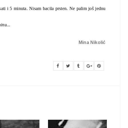
sati i 5 minuta. Nisam bacila prsten. Ne palim još jednu 
inu...
Mina Nikolić