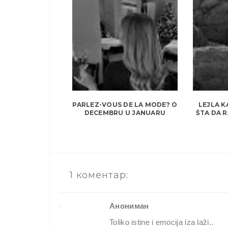
PARLEZ-VOUS DE LA MODE? O
LEJLA K
DECEMBRU U JANUARU
ŠTA DA R
1 коментар:
Анониман
Toliko istine i emocija iza laži..