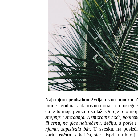
Najcrnjom 
penkalom 
žvrljala sam ponekad č
prođe i godina, a da nisam morala da posegne
da je to moje penkalo za 
laž
. Ono je bilo moj 
strepnje i stradanja. Nemoralne noći, popijene 
ili crnu, na glas neizrečenu, dečiju, a posle 
njemu, zapisivala bih. 
U svesku, na poslednj
kartu, 
račun 
iz kafića, staru isprljanu harti