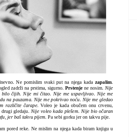
dnevno. Ne pomislim svaki put na njega kada 
zapalim
. 
ogled zadrži na prstima, sigurno. 
Prstenje 
ne nosim. 
Nije 
ilo čijih. Nije mi čitao. Nije me uspavljivao. Nije me 
adu na pauzama. Nije me pokrivao noću. Nije me gledao 
 različite čarape.
 Voleo je kada obučem onu crvenu, 
 drugi gledaju. 
Nije voleo kada plešem. Nije bio očaran 
u, jer baš takvu pijem.
 Pa sebi gorku jer on takvu pije. 
am pored reke. Ne mislim na njega kada biram knjigu u 