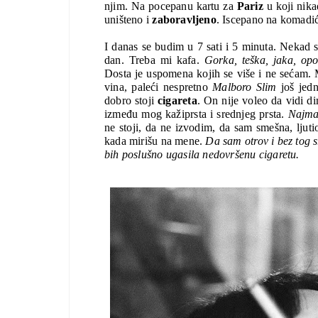
njim. Na pocepanu kartu za 
Pariz 
u koji nika
uništeno i 
zaboravljeno
. Iscepano na komadić
I danas se budim u 7 sati i 5 minuta. Nekad s
dan. Treba mi kafa. 
Gorka, teška, jaka, opo
Dosta je uspomena kojih se više i ne sećam. M
vina, paleći nespretno 
Malboro Slim
 još jed
dobro stoji 
cigareta
. On nije voleo da vidi di
između mog kažiprsta i srednjeg prsta. 
Najman
ne stoji, da ne izvodim, da sam smešna, ljutio
kada mirišu na mene. 
Da sam otrov i bez tog s
bih poslušno ugasila nedovršenu cigaretu.