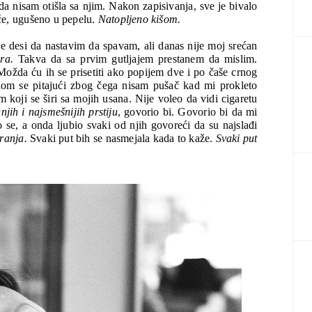
da nisam otišla sa njim. Nakon zapisivanja, sve je bivalo 
e, ugušeno u pepelu. 
Natopljeno kišom.
e desi da nastavim da spavam, ali danas nije moj srećan 
ra. 
Takva da sa prvim gutljajem prestanem da mislim. 
ožda ću ih se prisetiti ako popijem dve i po čaše crnog 
nom se pitajući zbog čega nisam pušač kad mi prokleto 
m koji se širi sa mojih usana. Nije voleo da vidi cigaretu 
jih i najsmešnijih prstiju
, govorio bi. Govorio bi da mi 
 se, a onda ljubio svaki od njih govoreći da su najslađi 
ranja. 
Svaki put bih se nasmejala kada to kaže. 
Svaki put 