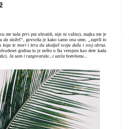
ž
i su me tada prvi put uhvatili, nije ni važno), majka me je 
u da slažeš“
, govorila je kako samo ona ume,
 „zapiši to 
 koja te mori i tera da ukaljaš svoju dušu i svoj obraz. 
 dvadeset godina to je nešto u šta verujem kao dete kada 
ici. 
Ja sam i razgovarala...i uzela bombonu...