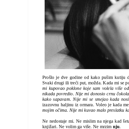
Prošlo je dve godine od kako pušim kutiju 
Svaki drugi ili treći put, možda. Kada mi se p
mi kupovao poklone koje sam volela više od b
nikada povredio. Nije mi donosio crnu čokol
kako sapavam. Nije mi se smejao kada nosim
izazovnu haljinu iz ormara. Voleo je kada me
mojim očima. Nije mi kuvao malo preslatku kaf
Ne nedostaje mi. Ne mislim na njega kad šet
knjižari. Ne volim ga više. Ne mrzim 
nju
. 