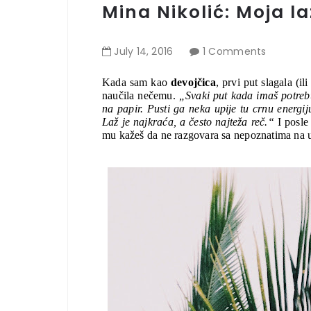
Mina Nikolić: Moja la
July
14
,
2016
1 Comments
Kada sam kao 
devojčica
, prvi put slagala (il
naučila nečemu.
 „Svaki put kada imaš potreb
na papir. Pusti ga neka upije tu crnu energiju
Laž je najkraća, a često najteža reč.“
 I posle
mu kažeš da ne razgovara sa nepoznatima na ul