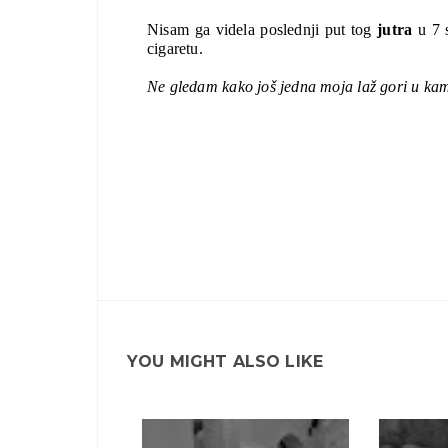
Nisam ga videla poslednji put tog 
jutra 
u 7 
cigaretu. 
Ne gledam kako još jedna moja laž gori u kam
YOU MIGHT ALSO LIKE