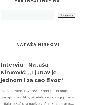
PRETRAŽI INSP.RS:
NATAŠA NINKOVI
Intervju - Nataša
Ninković: ,,Ljubav je
jednom i za ceo život“
Intervju: Nađa Lazarević Kada je bila mala,
gledajući neki film, okretala se ka svojoj mami
i pitala je zašto je uopšte važno ko su glumc...