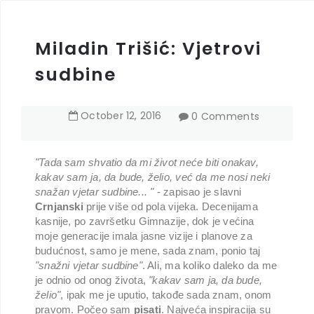
Miladin Trišić: Vjetrovi
sudbine
October
12
,
2016
0 Comments
"Tada sam shvatio da mi život neće biti onakav,
kakav sam ja, da bude, želio, već da me nosi neki
snažan vjetar sudbine... "
- zapisao je slavni
Crnjanski
prije više od pola vijeka. Decenijama
kasnije, po završetku Gimnazije, dok je većina
moje generacije imala jasne vizije i planove za
budućnost, samo je mene, sada znam, ponio taj
"snažni vjetar sudbine"
. Ali, ma koliko daleko da me
je odnio od onog života,
"kakav sam ja, da bude,
želio"
, ipak me je uputio, takođe sada znam, onom
pravom. Počeo sam
pisati
. Najveća inspiracija su