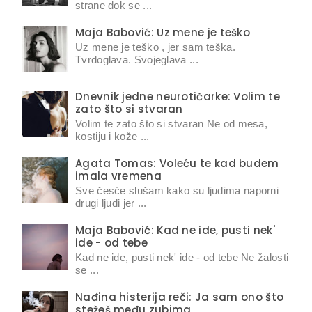
strane dok se ...
Maja Babović: Uz mene je teško
Uz mene je teško , jer sam teška.
Tvrdoglava. Svojeglava ...
Dnevnik jedne neurotičarke: Volim te
zato što si stvaran
Volim te zato što si stvaran Ne od mesa,
kostiju i kože ...
Agata Tomas: Voleću te kad budem
imala vremena
Sve česće slušam kako su ljudima naporni
drugi ljudi jer ...
Maja Babović: Kad ne ide, pusti nek'
ide - od tebe
Kad ne ide, pusti nek' ide - od tebe Ne žalosti
se ...
Nađina histerija reči: Ja sam ono što
stežeš među zubima