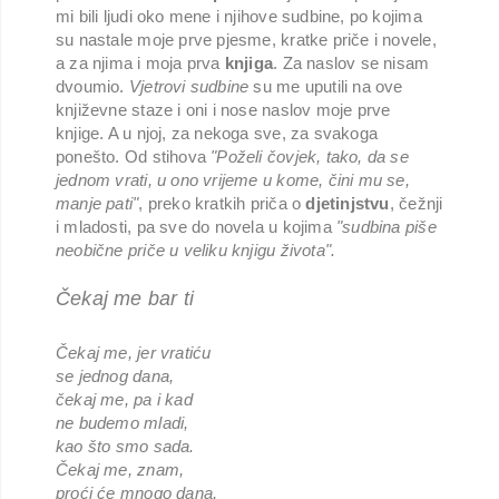
mi bili ljudi oko mene i njihove sudbine, po kojima
su nastale moje prve pjesme, kratke priče i novele,
a za njima i moja prva
knjiga
. Za naslov se nisam
dvoumio.
Vjetrovi sudbine
su me uputili na ove
književne staze i oni i nose naslov moje prve
knjige. A u njoj, za nekoga sve, za svakoga
ponešto. Od stihova
"Poželi čovjek, tako, da se
jednom vrati, u ono vrijeme u kome, čini mu se,
manje pati"
, preko kratkih priča o
djetinjstvu
, čežnji
i mladosti, pa sve do novela u kojima
"sudbina piše
neobične priče u veliku knjigu života".
Čekaj me bar ti
Čekaj me, jer vratiću
se jednog dana,
čekaj me, pa i kad
ne budemo mladi,
kao što smo sada.
Čekaj me, znam,
proći će mnogo dana,