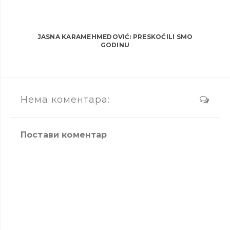
JASNA KARAMEHMEDOVIĆ: PRESKOČILI SMO
GODINU
Нема коментара:
Постави коментар