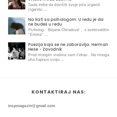
Sada treba da dovršiš svoje piće izgasiš
cigaretu ...
Na kafi sa psihologom: U redu je da
ne budeš u redu
Psiholog: Bojana Obradović , s avetovalište
''Entera'' ...
Poezija koja se ne zaboravlja: Herman
Hese - Zavodnik
Pred mnogim vratima sam čekao . Na mnoga
uha šapnuo svoju ...
KONTAKTIRAJ NAS:
inspmagazin@gmail.com