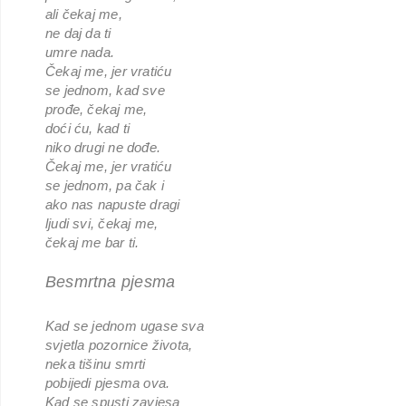
ali čekaj me,
ne daj da ti
umre nada.
Čekaj me, jer vratiću
se jednom, kad sve
prođe, čekaj me,
doći ću, kad ti
niko drugi ne dođe.
Čekaj me, jer vratiću
se jednom, pa čak i
ako nas napuste dragi
ljudi svi, čekaj me,
čekaj me bar ti.
Besmrtna pjesma
Kad se jednom ugase sva
svjetla pozornice života,
neka tišinu smrti
pobijedi pjesma ova.
Kad se spusti zavjesa