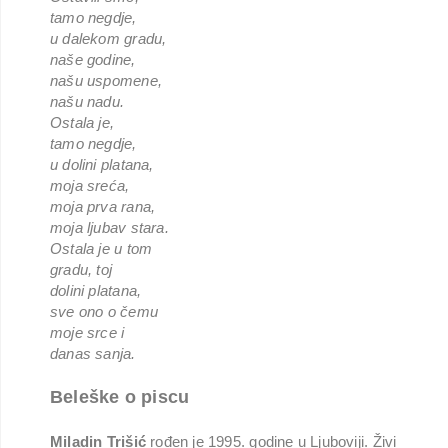
tamo negdje,
u dalekom gradu,
naše godine,
našu uspomene,
našu nadu.
Ostala je,
tamo negdje,
u dolini platana,
moja sreća,
moja prva rana,
moja ljubav stara.
Ostala je u tom
gradu, toj
dolini platana,
sve ono o čemu
moje srce i
danas sanja.
Beleške o piscu
Miladin Trišić
rođen je 1995. godine u Ljuboviji. Živi