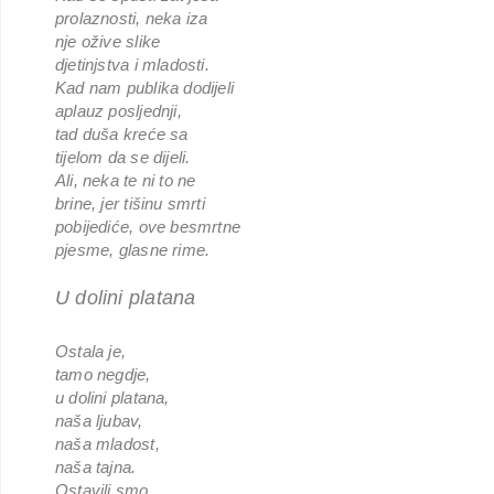
prolaznosti, neka iza
nje ožive slike
djetinjstva i mladosti.
Kad nam publika dodijeli
aplauz posljednji,
tad duša kreće sa
tijelom da se dijeli.
Ali, neka te ni to ne
brine, jer tišinu smrti
pobijediće, ove besmrtne
pjesme, glasne rime.
U dolini platana
Ostala je,
tamo negdje,
u dolini platana,
naša ljubav,
naša mladost,
naša tajna.
Ostavili smo,