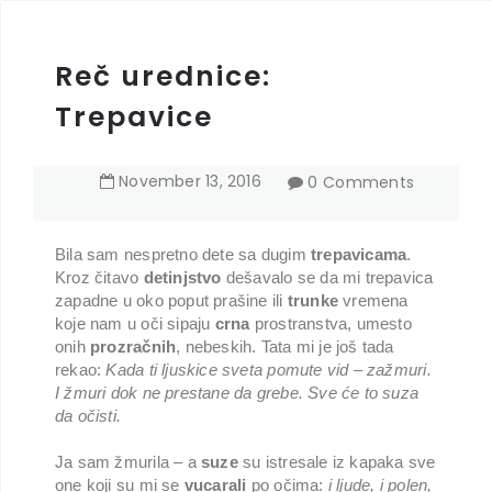
Reč urednice:
Trepavice
November
13
,
2016
0 Comments
Bila sam nespretno dete sa dugim
trepavicama
.
Kroz čitavo
detinjstvo
dešavalo se da mi trepavica
zapadne u oko poput prašine ili
trunke
vremena
koje nam u oči sipaju
crna
prostranstva, umesto
onih
prozračnih
, nebeskih. Tata mi je još tada
rekao:
Kada ti ljuskice sveta pomute vid – zažmuri.
I žmuri dok ne prestane da grebe. Sve će to suza
da očisti.
Ja sam žmurila – a
suze
su istresale iz kapaka sve
one koji su mi se
vucarali
po očima:
i ljude, i polen,