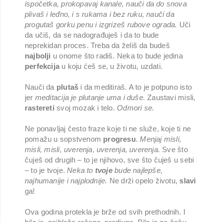
ispočetka, prokopavaj kanale, nauči da do snova
plivaš i leđno, i s rukama i bez ruku, nauči da
progutaš gorku penu i izgrizeš rubove ograda.
Uči
da učiš, da se nadograđuješ i da to bude
neprekidan proces. Treba da želiš da budeš
najbolji
u onome što radiš. Neka to bude jedina
perfekcija
u koju ćeš se, u životu, uzdati.
Nauči da
plutaš
i da meditiraš. A to je potpuno isto
jer
meditacija je plutanje uma i duše.
Zaustavi misli,
rastereti
svoj mozak i telo.
Odmori se.
Ne ponavljaj često fraze koje ti ne služe, koje ti ne
pomažu u sopstvenom
progresu
.
Menjaj misli,
misli, misli, uverenja, uverenja, uverenja.
Sve što
čuješ od drugih – to je njihovo, sve što čuješ u sebi
– to je tvoje.
Neka to
tvoje
bude najlepše,
najhumanije i najplodnije.
Ne drži opelo životu,
slavi
ga!
Ova godina protekla je brže od svih prethodnih. I