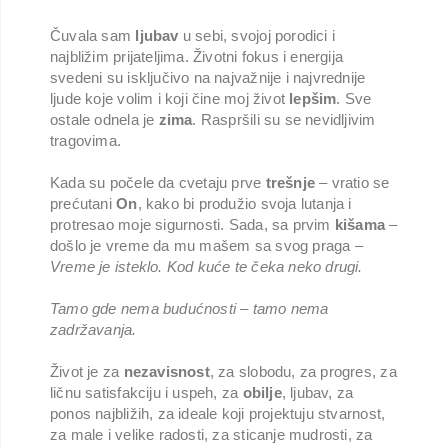
Čuvala sam
ljubav
u sebi, svojoj porodici i
najbližim prijateljima. Životni fokus i energija
svedeni su isključivo na najvažnije i najvrednije
ljude koje volim i koji čine moj život
lepšim
. Sve
ostale odnela je
zima
. Raspršili su se nevidljivim
tragovima.
Kada su počele da cvetaju prve
trešnje
– vratio se
prećutani
On
, kako bi produžio svoja lutanja i
protresao moje sigurnosti. Sada, sa prvim
kišama
–
došlo je vreme da mu mašem sa svog praga –
Vreme je isteklo. Kod kuće te čeka neko drugi.
Tamo gde nema budućnosti – tamo nema
zadržavanja.
Život je za
nezavisnost
, za slobodu, za progres, za
ličnu satisfakciju i uspeh, za
obilje
, ljubav, za
ponos najbližih, za ideale koji projektuju stvarnost,
za male i velike radosti, za sticanje mudrosti, za