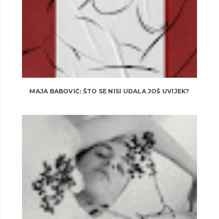
MAJA BABOVIĆ: ŠTO SE NISI UDALA JOŠ UVIJEK?