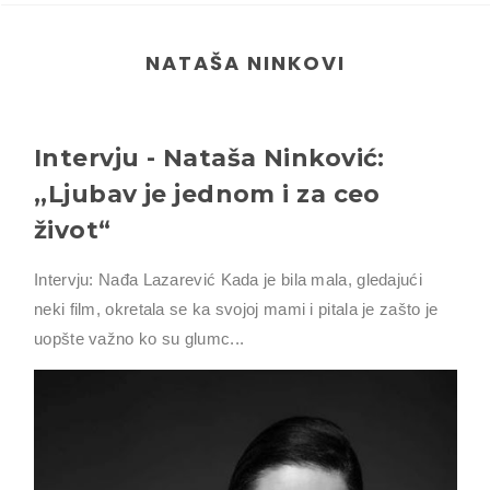
NATAŠA NINKOVI
Intervju - Nataša Ninković:
,,Ljubav je jednom i za ceo
život“
Intervju: Nađa Lazarević Kada je bila mala, gledajući
neki film, okretala se ka svojoj mami i pitala je zašto je
uopšte važno ko su glumc...