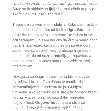
i poderane vreće osećanja, i kušnje, i pesak, i vetar.
Suze su ih skidale sa
ljuljaški
raskošnih trepavica i
skotrljale u različita
ušća
duše.
Trepavice su vremenom
slabile
. Kako sam rasla –
one su bile kraće – što od ljudi na
igralištu
mojih
očiju, što od devojačke maskare i težnji za bržim
odrastanjem
. Ja sam naučila da
ćutim
samo onda
kada je tata rekao:
kada mi nešto zagrebe oči i
kada mora da se zažmuri.
To obično traje dva – tri
minuta, tek da mi suze
prečešljaju
trepavice, a
onda buđenje – ponovo sam tu da
vrištim
svojim
postojanjem.
Devojčica sa dugim trepavicama bila je isuviše
uvredljiva i krhka. Ova danas je naučila da je
samosažaljenje
autodestrukcija. Gubljenje
vremena. Ako nema ko da ti
silovito
podigne bradu
i obraz – učini to sama, gazi dalje, prihvataj
odgovornost.
Odgovornost
za sve što ti se
događa.
Ispravljaj, popravljaj, ruši i sklapaj