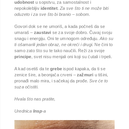
udobnost
u sopstvu, za samostalnost i
nepokolebljiv
identitet
.
Za sve što ti ne može biti
oduzeto i za sve što bi branio – sobom.
Govori dok se ne umoriš, a kada počneš da se
umaraš –
zaustavi
se za svoje dobro. Čuvaj svoju
snagu i energiju. Oni te umnogom određuju.
Ako su
ti ošamarili jedan obraz, ne okreći i drugi.
Ne čini to
samo zato što su te tako naučili. Reži za svoje
principe
, svet nisu menjali oni koji su ćutali i trpeli.
A kad osetiš da te
grebe
ispod kapaka, da ti se
zenice šire, a beonjača crveni –
zažmuri
u tišini,
pronađi malo mira, i sačekaj da prođe.
Sve će to
suza očistiti.
Hvala što nas pratite,
Urednica
Insp
-a