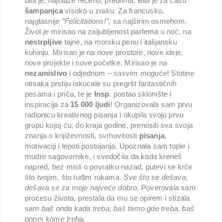
bila je, najblaže rečeno, predivna. Bila je za čašu
šampanjca
visoko u zraku. Za francusko,
najglasnije
’’Félicitations!’’,
sa najširim osmehom.
Život je mirisao na zaljubljenost parfema u noć, na
nestrpljive
tajne, na morsku penu i italijansku
kuhinju. Mirisao je na nove prostore, nove ideje,
nove projekte i nove početke. Mirisao je na
nezamislivo
i odjednom –
sasvim moguće
! Stotine
otisaka prstiju iskucale su pregršt fantastičnih
pesama i priča, te je
Insp
. postao sklonište i
inspiracija za
15 000 ljudi
! Organizovala sam prvu
radionicu kreativnog pisanja i okupila svoju prvu
grupu kojoj ću, do kraja godine, prenositi sva svoja
znanja o književnosti, svrhovitosti
pisanja
,
motivaciji i lepoti postojanja. Upoznala sam tople i
mudre sagovornike, i svedočila da kada kreneš
napred, bez misli o povratku nazad, putevi se krče
što tvojim, što tuđim rukama.
Sve što se dešava,
dešava se za moje najveće dobro.
Poverovala sam
procesu života, prestala da mu se opirem i stizala
sam
baš onda kada treba, baš tamo gde treba, baš
onom kome treba.