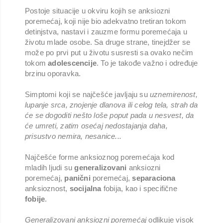
Postoje situacije u okviru kojih se anksiozni
poremećaj, koji nije bio adekvatno tretiran tokom
detinjstva, nastavi i zauzme formu poremećaja u
životu mlade osobe. Sa druge strane, tinejdžer se
može po prvi put u životu susresti sa ovako nečim
tokom
adolescencije
. To je takođe važno i određuje
brzinu oporavka.
Simptomi koji se najčešće javljaju su
uznemirenost,
lupanje srca, znojenje dlanova ili celog tela, strah da
će se dogoditi nešto loše poput pada u nesvest, da
će umreti, zatim osećaj nedostajanja daha,
prisustvo nemira, nesanice...
Najčešće forme anksioznog poremećaja kod
mladih ljudi su
generalizovani
anksiozni
poremećaj,
panični
poremećaj,
separaciona
anksioznost,
socijalna
fobija, kao i specifične
fobije
.
Generalizovani anksiozni poremećaj
odlikuje visok