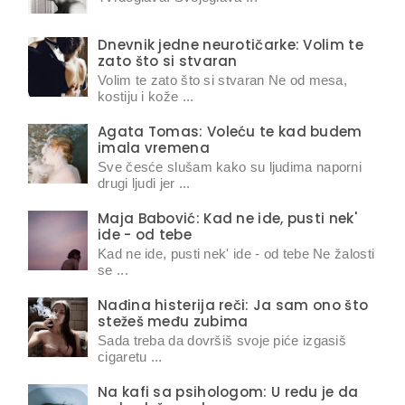
Dnevnik jedne neurotičarke: Volim te
zato što si stvaran
Volim te zato što si stvaran Ne od mesa,
kostiju i kože ...
Agata Tomas: Voleću te kad budem
imala vremena
Sve česće slušam kako su ljudima naporni
drugi ljudi jer ...
Maja Babović: Kad ne ide, pusti nek'
ide - od tebe
Kad ne ide, pusti nek' ide - od tebe Ne žalosti
se ...
Nađina histerija reči: Ja sam ono što
stežeš među zubima
Sada treba da dovršiš svoje piće izgasiš
cigaretu ...
Na kafi sa psihologom: U redu je da