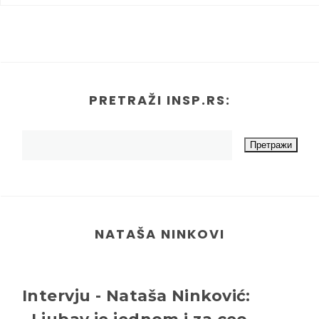
PRETRAŽI INSP.RS:
NATAŠA NINKOVI
Intervju - Nataša Ninković: