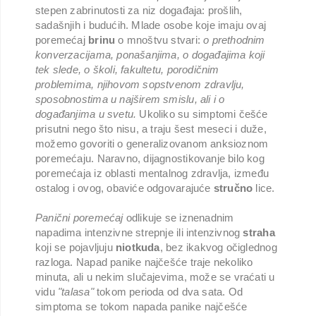
stepen zabrinutosti za niz događaja: prošlih,
sadašnjih i budućih. Mlade osobe koje imaju ovaj
poremećaj
brinu
o mnoštvu stvari:
o prethodnim
konverzacijama, ponašanjima, o događajima koji
tek slede, o školi, fakultetu, porodičnim
problemima, njihovom sopstvenom zdravlju,
sposobnostima u najširem smislu, ali i o
događanjima u svetu.
Ukoliko su simptomi češće
prisutni nego što nisu, a traju šest meseci i duže,
možemo govoriti o generalizovanom anksioznom
poremećaju. Naravno, dijagnostikovanje bilo kog
poremećaja iz oblasti mentalnog zdravlja, između
ostalog i ovog, obaviće odgovarajuće
stručno
lice.
Panični poremećaj
odlikuje se iznenadnim
napadima intenzivne strepnje ili intenzivnog
straha
koji se pojavljuju
niotkuda
, bez ikakvog očiglednog
razloga. Napad panike najčešće traje nekoliko
minuta, ali u nekim slučajevima, može se vraćati u
vidu
"talasa"
tokom perioda od dva sata. Od
simptoma se tokom napada panike najčešće