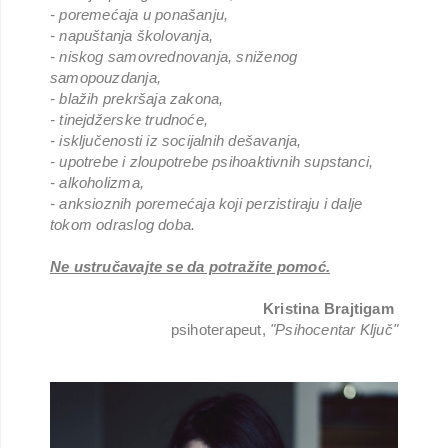
- poremećaja u ponašanju,
- napuštanja školovanja,
- niskog samovrednovanja, sniženog
samopouzdanja,
- blažih prekršaja zakona,
- tinejdžerske trudnoće,
- isključenosti iz socijalnih dešavanja,
- upotrebe i zloupotrebe psihoaktivnih supstanci,
- alkoholizma,
- anksioznih poremećaja koji perzistiraju i dalje
tokom odraslog doba.
Ne ustručavajte se da potražite pomoć.
Kristina Brajtigam
psihoterapeut,
"Psihocentar Ključ"