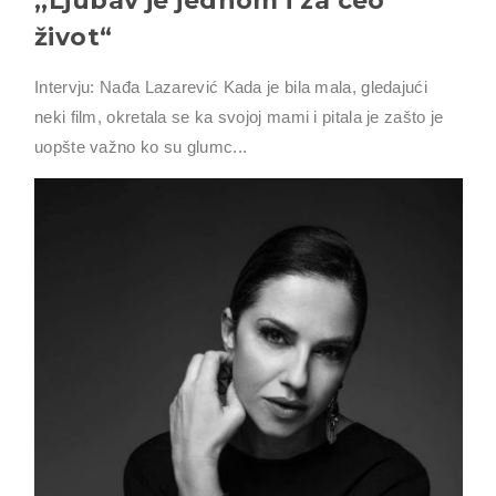
,,Ljubav je jednom i za ceo
život“
Intervju: Nađa Lazarević Kada je bila mala, gledajući
neki film, okretala se ka svojoj mami i pitala je zašto je
uopšte važno ko su glumc...