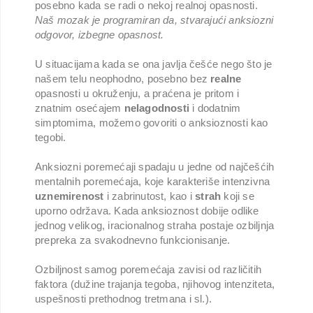
posebno kada se radi o nekoj realnoj opasnosti.
Naš mozak je programiran da, stvarajući anksiozni
odgovor, izbegne opasnost.
U situacijama kada se ona javlja češće nego što je
našem telu neophodno, posebno bez
realne
opasnosti u okruženju, a praćena je pritom i
znatnim osećajem
nelagodnosti
i dodatnim
simptomima, možemo govoriti o anksioznosti kao
tegobi.
Anksiozni poremećaji spadaju u jedne od najčešćih
mentalnih poremećaja, koje karakteriše intenzivna
uznemirenost
i zabrinutost, kao i
strah
koji se
uporno održava. Kada anksioznost dobije odlike
jednog velikog, iracionalnog straha postaje ozbiljnja
prepreka za svakodnevno funkcionisanje.
Ozbiljnost samog poremećaja zavisi od različitih
faktora (dužine trajanja tegoba, njihovog intenziteta,
uspešnosti prethodnog tretmana i sl.).