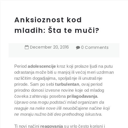
Anksioznost kod
mladih: Šta te muči?
December
20
,
2016
0 Comments
Period
adolescencije
kroz koji prolaze ljudi na putu
odrastanja može biti u manjoj ili većoj meri uzdrman
različitim dogadjajima, spoljašnje ili unutrašnje
prirode. Sam po sebi
turbulentan
, ovaj period
prirodno donosi izvesne novine koje od mladog
čoveka zahtevaju posebna
prilagođavanja
.
Upravo ona mogu podstaći mlad organizam da
reaguje na neke nove i/ili neuobičajene načine koji
ne moraju nužno biti deo prethodnog iskustva.
Ti novi načini
reagovanja
su vrlo često korisni i