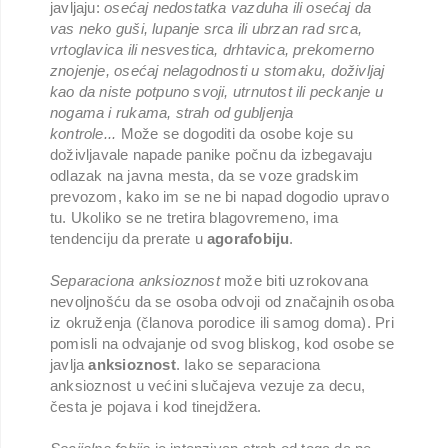
javljaju:
osećaj nedostatka vazduha ili osećaj da
vas neko guši, lupanje srca ili ubrzan rad srca,
vrtoglavica ili nesvestica, drhtavica, prekomerno
znojenje, osećaj nelagodnosti u stomaku, doživljaj
kao da niste potpuno svoji, utrnutost ili peckanje u
nogama i rukama, strah od gubljenja
kontrole...
Može se dogoditi da osobe koje su
doživljavale napade panike počnu da izbegavaju
odlazak na javna mesta, da se voze gradskim
prevozom, kako im se ne bi napad dogodio upravo
tu. Ukoliko se ne tretira blagovremeno, ima
tendenciju da prerate u
agorafobiju
.
Separaciona anksioznost
može biti uzrokovana
nevoljnošću da se osoba odvoji od značajnih osoba
iz okruženja (članova porodice ili samog doma). Pri
pomisli na odvajanje od svog bliskog, kod osobe se
javlja
anksioznost
. Iako se separaciona
anksioznost u većini slučajeva vezuje za decu,
česta je pojava i kod tinejdžera.