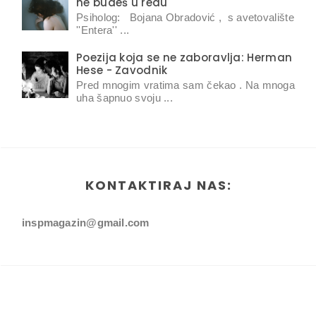
ne budeš u redu
Psiholog: Bojana Obradović , s avetovalište
''Entera'' ...
Poezija koja se ne zaboravlja: Herman
Hese - Zavodnik
Pred mnogim vratima sam čekao . Na mnoga
uha šapnuo svoju ...
KONTAKTIRAJ NAS:
inspmagazin@gmail.com