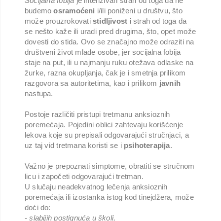
Socijalna fobija
je intenzivan strah od toga da ne
budemo
osramoćeni
i/ili poniženi u društvu, što
može prouzrokovati
stidljivost
i strah od toga da
se nešto kaže ili uradi pred drugima, što, opet može
dovesti do stida. Ovo se značajno može odraziti na
društveni život mlade osobe, jer socijalna fobija
staje na put, ili u najmanju ruku otežava odlaske na
žurke, razna okupljanja, čak je i smetnja prilikom
razgovora sa autoritetima, kao i prilikom
javnih
nastupa.
Postoje različiti pristupi tretmanu anksioznih
poremećaja. Pojedini oblici zahtevaju korišćenje
lekova koje su prepisali odgovarajući stručnjaci, a
uz taj vid tretmana koristi se i
psihoterapija
.
Važno je prepoznati simptome, obratiti se stručnom
licu i započeti odgovarajući tretman.
U slučaju neadekvatnog lečenja anksioznih
poremećaja ili izostanka istog kod tinejdžera, može
doći do:
- slabijih postignuća u školi,