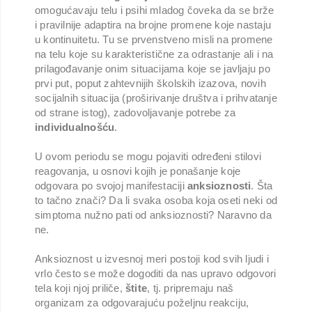
omogućavaju telu i psihi mladog čoveka da se brže
i pravilnije adaptira na brojne promene koje nastaju
u kontinuitetu. Tu se prvenstveno misli na promene
na telu koje su karakteristične za odrastanje ali i na
prilagođavanje onim situacijama koje se javljaju po
prvi put, poput zahtevnijih školskih izazova, novih
socijalnih situacija (proširivanje društva i prihvatanje
od strane istog), zadovoljavanje potrebe za
individualnošću
.
U ovom periodu se mogu pojaviti određeni stilovi
reagovanja, u osnovi kojih je ponašanje koje
odgovara po svojoj manifestaciji
anksioznosti
. Šta
to tačno znači? Da li svaka osoba koja oseti neki od
simptoma nužno pati od anksioznosti? Naravno da
ne.
Anksioznost u izvesnoj meri postoji kod svih ljudi i
vrlo često se može dogoditi da nas upravo odgovori
tela koji njoj priliče,
štite
, tj. pripremaju naš
organizam za odgovarajuću poželjnu reakciju,