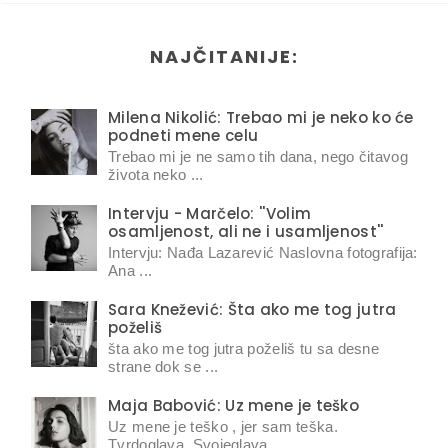
NAJČITANIJE:
Milena Nikolić: Trebao mi je neko ko će
podneti mene celu
Trebao mi je ne samo tih dana, nego čitavog
života neko ...
Intervju - Marčelo: ''Volim
osamljenost, ali ne i usamljenost''
Intervju: Nađa Lazarević Naslovna fotografija:
Ana ...
Sara Knežević: Šta ako me tog jutra
poželiš
šta ako me tog jutra poželiš tu sa desne
strane dok se ...
Maja Babović: Uz mene je teško
Uz mene je teško , jer sam teška.
Tvrdoglava. Svojeglava ...