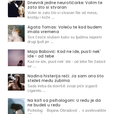
Dnevnik jedne neurotičarke: Volim te
zato što si stvaran
Volim te zato što si stvaran Ne od mesa,
kostiju i kože ...
Agata Tomas: Voleću te kad budem
imala vremena
Sve česće slušam kako su ljudima naporni
drugi ljudi jer ...
Maja Babović: Kad ne ide, pusti nek'
ide - od tebe
Kad ne ide, pusti nek' ide - od tebe Ne žalosti
se ...
Nađina histerija reči: Ja sam ono što
stežeš među zubima
Sada treba da dovršiš svoje piće izgasiš
cigaretu ...
Na kafi sa psihologom: U redu je da
ne budeš u redu
Psiholog: Bojana Obradović , s avetovalište