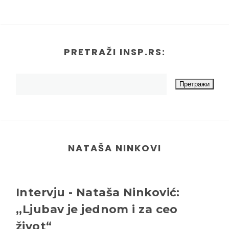
PRETRAŽI INSP.RS:
NATAŠA NINKOVI
Intervju - Nataša Ninković:
,,Ljubav je jednom i za ceo
život“