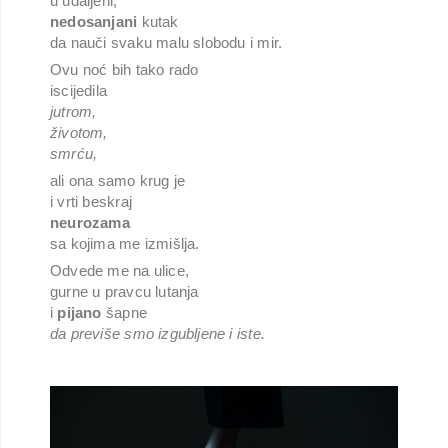
u udaljeni,
nedosanjani
kutak
da nauči svaku malu slobodu i mir.
Ovu noć bih tako rado
iscijedila
jutrom,
životom,
smrću,
ali ona samo krug je
i vrti beskraj
neurozama
sa kojima me izmišlja.
Odvede me na ulice,
gurne u pravcu lutanja
i
pijano
šapne
da previše smo izgubljene i iste.