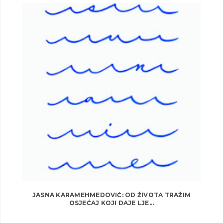
JASNA KARAMEHMEDOVIĆ: OD ŽIVOTA TRAŽIM
OSJEĆAJ KOJI DAJE LJE...