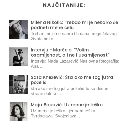
NAJČITANIJE:
Milena Nikolić: Trebao mi je neko ko će
podneti mene celu
Trebao mi je ne samo tih dana, nego čitavog
života neko ...
Intervju - Marčelo: ''Volim
osamljenost, ali ne i usamljenost''
Intervju: Nađa Lazarević Naslovna fotografija:
Ana ...
Sara Knežević: Šta ako me tog jutra
poželiš
šta ako me tog jutra poželiš tu sa desne
strane dok se ...
Maja Babović: Uz mene je teško
Uz mene je teško , jer sam teška.
Tvrdoglava. Svojeglava ...