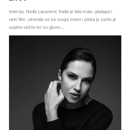
Intervju: Nađa Lazarević Kada je bila mala, gledajući
neki film, okretala se ka svojoj mami i pitala je zašto je
uopšte važno ko su glumc...