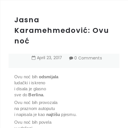
Jasna
Karamehmedović: Ovu
noć
April
23
,
2017
0 Comments
Ovu noć bih
odsmijala
ludački i iskreno
i disala je glasno
sve do
Berlina
.
Ovu noć bih provozala
na praznom autoputu
i napisala je kao
najtišu
pjesmu.
Ovu noć bih povela