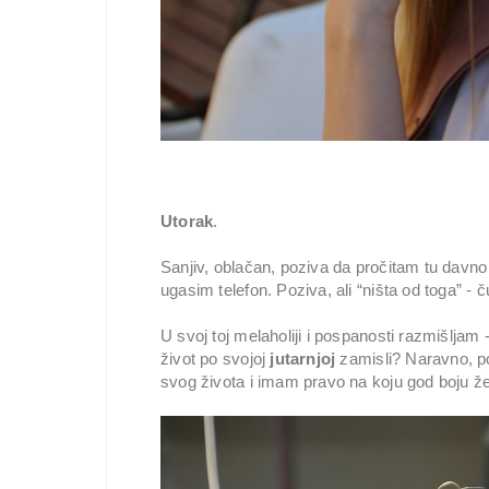
Utorak
.
Sanjiv, oblačan, poziva da pročitam tu davn
ugasim telefon. Poziva, ali “ništa od toga” -
U svoj toj melaholiji i pospanosti razmišljam 
život po svojoj
jutarnjoj
zamisli? Naravno, p
svog života i imam pravo na koju god boju že