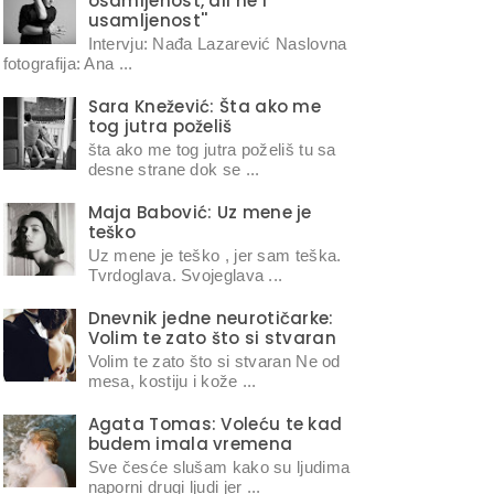
osamljenost, ali ne i
usamljenost''
Intervju: Nađa Lazarević Naslovna
fotografija: Ana ...
Sara Knežević: Šta ako me
tog jutra poželiš
šta ako me tog jutra poželiš tu sa
desne strane dok se ...
Maja Babović: Uz mene je
teško
Uz mene je teško , jer sam teška.
Tvrdoglava. Svojeglava ...
Dnevnik jedne neurotičarke:
Volim te zato što si stvaran
Volim te zato što si stvaran Ne od
mesa, kostiju i kože ...
Agata Tomas: Voleću te kad
budem imala vremena
Sve česće slušam kako su ljudima
naporni drugi ljudi jer ...