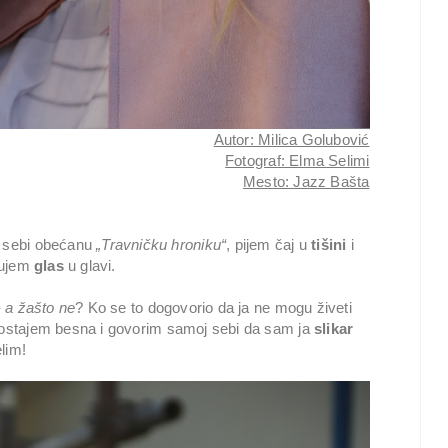
Autor: Milica Golubović
Fotograf: Elma Selimi
Mesto: Jazz Bašta
o sebi obećanu
„Travničku hroniku“
, pijem čaj u
tišini
i
 čujem
glas
u glavi.
-
a žašto ne
? Ko se to dogovorio da ja ne mogu živeti
ostajem besna i govorim samoj sebi da sam ja
slikar
lim!