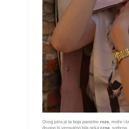
Ovog jutra je ta boja pastelno
roze
, može i k
drugog bi verovatno bila neka
crna
, srebrna