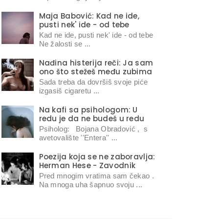
Maja Babović: Kad ne ide,
pusti nek' ide - od tebe
Kad ne ide, pusti nek' ide - od tebe
Ne žalosti se ...
Nađina histerija reči: Ja sam
ono što stežeš među zubima
Sada treba da dovršiš svoje piće
izgasiš cigaretu ...
Na kafi sa psihologom: U
redu je da ne budeš u redu
Psiholog: Bojana Obradović , s
avetovalište ''Entera'' ...
Poezija koja se ne zaboravlja:
Herman Hese - Zavodnik
Pred mnogim vratima sam čekao .
Na mnoga uha šapnuo svoju ...