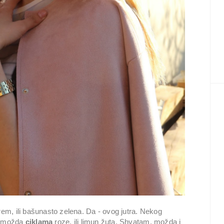
rem, ili bašunasto zelena. Da - ovog jutra. Nekog
, možda
ciklama
roze, ili limun žuta. Shvatam, možda i