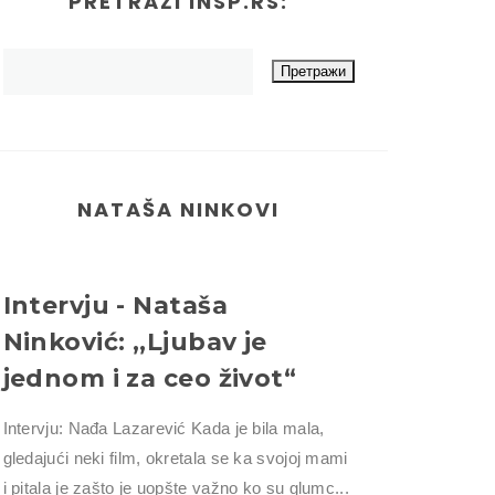
PRETRAŽI INSP.RS:
NATAŠA NINKOVI
Intervju - Nataša
Ninković: ,,Ljubav je
jednom i za ceo život“
Intervju: Nađa Lazarević Kada je bila mala,
gledajući neki film, okretala se ka svojoj mami
i pitala je zašto je uopšte važno ko su glumc...