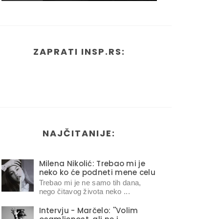
ZAPRATI INSP.RS:
NAJČITANIJE:
Milena Nikolić: Trebao mi je
neko ko će podneti mene celu
Trebao mi je ne samo tih dana,
nego čitavog života neko ...
Intervju - Marčelo: ''Volim