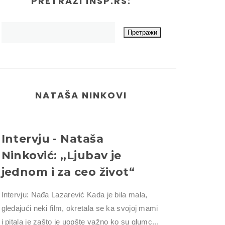
PRETRAŽI INSP.RS:
NATAŠA NINKOVI
Intervju - Nataša
Ninković: ,,Ljubav je
jednom i za ceo život“
Intervju: Nađa Lazarević Kada je bila mala,
gledajući neki film, okretala se ka svojoj mami
i pitala je zašto je uopšte važno ko su glumc...