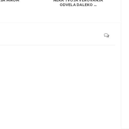
SA MNOM
NEKA TVOJA VEROVANJA
ODVELA DALEKO ...