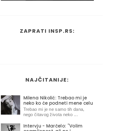
ZAPRATI INSP.RS:
NAJČITANIJE:
Milena Nikolić: Trebao mi je
neko ko će podneti mene celu
Trebao mi je ne samo tih dana,
nego čitavog života neko ...
Intervju - Marčelo: ''Volim