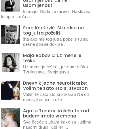
osamljenost, ali ne i
usamljenost''
Intervju: Nađa Lazarević Naslovna
fotografija: Ana ...
Sara Knežević: Šta ako me
tog jutra poželiš
šta ako me tog jutra poželiš tu sa
desne strane dok se ...
Maja Babović: Uz mene je
teško
Uz mene je teško , jer sam teška.
Tvrdoglava. Svojeglava ...
Dnevnik jedne neurotičarke:
Volim te zato što si stvaran
Volim te zato što si stvaran Ne od
mesa, kostiju i kože ...
Agata Tomas: Voleću te kad
budem imala vremena
Sve česće slušam kako su ljudima
naporni drugi ljudi jer ...