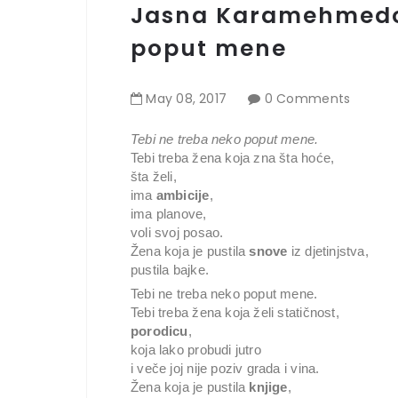
Jasna Karamehmedov
poput mene
May
08
,
2017
0 Comments
Tebi ne treba neko poput mene.
Tebi treba žena koja zna šta hoće,
šta želi,
ima
ambicije
,
ima planove,
voli svoj posao.
Žena koja je pustila
snove
iz djetinjstva,
pustila bajke.
Tebi ne treba neko poput mene.
Tebi treba žena koja želi statičnost,
porodicu
,
koja lako probudi jutro
i veče joj nije poziv grada i vina.
Žena koja je pustila
knjige
,