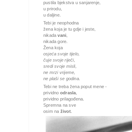
pustila bjekstva u sanjarenje,
u prirodu,
u daljine.
Tebi je neophodna
žena koja je tu gdje i jeste,
nikada
vani
,
nikada gore.
Žena koja
osjeća svoje tijelo,
čuje svoje riječi,
sredi svoje misli,
ne mrzi vrijeme,
ne plaši se godina.
Tebi ne treba žena poput mene -
prividno
odrasla
,
prividno prilagođena.
Spremna na sve
osim na
život
.