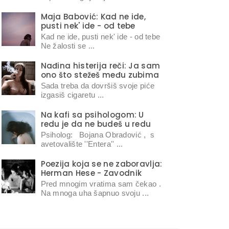
Maja Babović: Kad ne ide,
pusti nek' ide - od tebe
Kad ne ide, pusti nek' ide - od tebe
Ne žalosti se ...
Nađina histerija reči: Ja sam
ono što stežeš među zubima
Sada treba da dovršiš svoje piće
izgasiš cigaretu ...
Na kafi sa psihologom: U
redu je da ne budeš u redu
Psiholog: Bojana Obradović , s
avetovalište ''Entera'' ...
Poezija koja se ne zaboravlja:
Herman Hese - Zavodnik
Pred mnogim vratima sam čekao .
Na mnoga uha šapnuo svoju ...