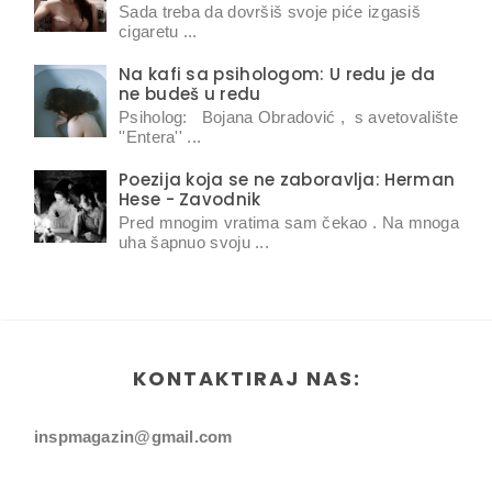
Sada treba da dovršiš svoje piće izgasiš
cigaretu ...
Na kafi sa psihologom: U redu je da
ne budeš u redu
Psiholog: Bojana Obradović , s avetovalište
''Entera'' ...
Poezija koja se ne zaboravlja: Herman
Hese - Zavodnik
Pred mnogim vratima sam čekao . Na mnoga
uha šapnuo svoju ...
KONTAKTIRAJ NAS:
inspmagazin@gmail.com