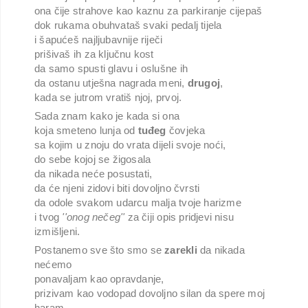
ona čije strahove kao kaznu za parkiranje cijepaš
dok rukama obuhvataš svaki pedalj tijela
i šapućeš najljubavnije riječi
prišivaš ih za ključnu kost
da samo spusti glavu i oslušne ih
da ostanu utješna nagrada meni,
drugoj
,
kada se jutrom vratiš njoj, prvoj.
Sada znam kako je kada si ona
koja smeteno lunja od
tuđeg
čovjeka
sa kojim u znoju do vrata dijeli svoje noći,
do sebe kojoj se žigosala
da nikada neće posustati,
da će njeni zidovi biti dovoljno čvrsti
da odole svakom udarcu malja tvoje harizme
i tvog
''onog nečeg''
za čiji opis pridjevi nisu
izmišljeni.
Postanemo sve što smo se
zarekli
da nikada
nećemo
ponavaljam kao opravdanje,
prizivam kao vodopad dovoljno silan da spere moj
haram,