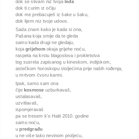
dok se slivam niz tvoja
leđa
dok ti curim iz očiju
dok me prebacuješ iz šake u šaku,
dok lijem niz tvoje udove.
Sada znam kako je kada si ona,
Pašana koja smije da te gleda
samo kada drugi ne gledaju,
koja
grijehom
okaja grijehe noću,
raspeta na krstu blagoslova i prokletstva
tog susreta zapisanog u kineskom, indijskom,
astečkom horoskopu stoljećima prije naših rođenja,
u mrtvom čvoru karmi.
Ipak, samo sam ona
čije
kosmose
uzburkavaš,
ustalasavaš,
uzvitlavaš,
ispomjeravaš
pa se tresem k'o Haiti 2010. godine
samo noću,
u
predgrađu
u ne više tako nevinom proljeću,