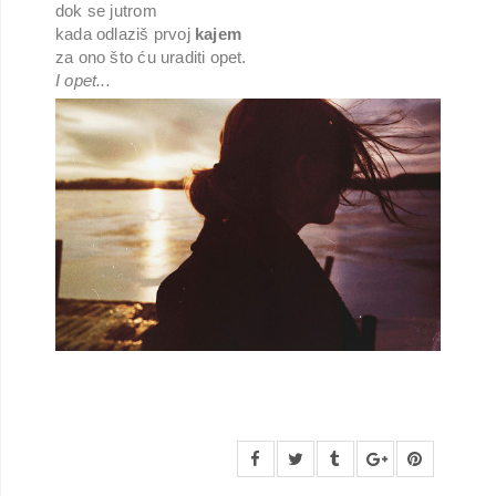
dok se jutrom
kada odlaziš prvoj
kajem
za ono što ću uraditi opet.
I opet...