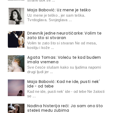
strane dok se ...
Maja Babović: Uz mene je teško
Uz mene je teško , jer sam teška.
Tvrdoglava. Svojeglava ...
Dnevnik jedne neurotičarke: Volim te
zato što si stvaran
Volim te zato što si stvaran Ne od mesa,
kostiju i kože ...
Agata Tomas: Voleću te kad budem
imala vremena
Sve česće slušam kako su ljudima naporni
drugi ljudi jer ...
Maja Babović: Kad ne ide, pusti nek'
ide - od tebe
Kad ne ide, pusti nek' ide - od tebe Ne žalosti
se ...
Nađina histerija reči: Ja sam ono što
stežeš među zubima