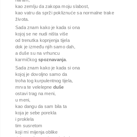
kao zemlju da zakopa moju slabost,
kao vatru da sprži pokliznuće sa normalne trake
života.
Sada znam kako je kada si ona
kojoj se ne nudi ništa više
od trenutka kopnjenja tijela
dok je između njih samo dah,
a duše su na vrhuncu
karmičkog
spoznavanja
.
Sada znam kako je kada si ona
kojoj je dovoljno samo da
troha tog kurpulentnog tijela,
mrva te velelepne
duše
ostavi trag na meni,
u meni,
kao dangu da sam bila ta
koja je sebe porekla
i proklela
tim susretom
koji mi mijenja oblike