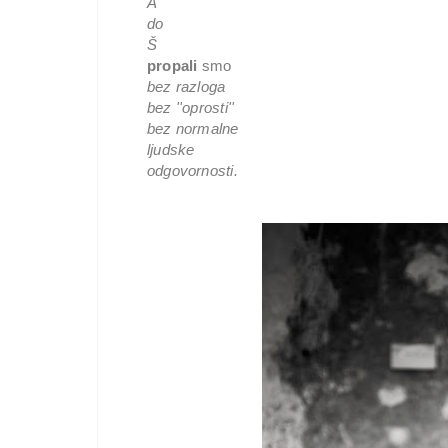
A
do 
Š
propali 
smo
bez razloga 
bez ''oprosti'' 
bez normalne
ljudske 
odgovornosti.