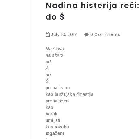
Nađina histerija reči
do Š
July
10
,
2017
0 Comments
Na slovo 
na slovo 
od 
A
do 
Š
propali smo 
kao buržujska dinastija
prenakićeni 
kao 
barok 
umiljati 
kao rokoko
izgaženi 