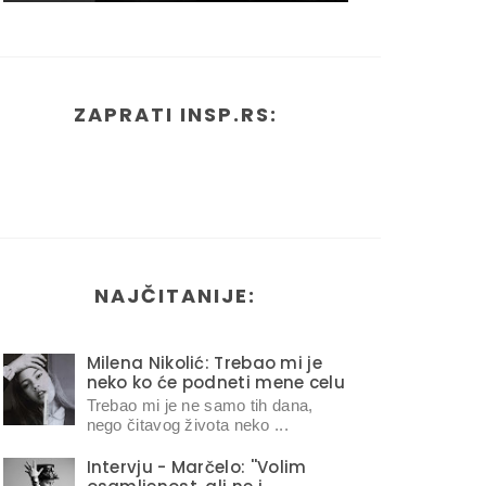
ZAPRATI INSP.RS:
NAJČITANIJE:
Milena Nikolić: Trebao mi je
neko ko će podneti mene celu
Trebao mi je ne samo tih dana,
nego čitavog života neko ...
Intervju - Marčelo: ''Volim