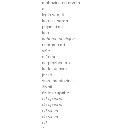
mahovina od drveta
a 
legla sam ti 
kao fini 
saten
prijao si mi 
kao 
kaberne sovinjon
nemamo mi 
više 
o čemu 
da prozborimo
kada su nam 
jezici 
suve hrastovine
životi 
čiste 
erupcije
od apsurda
do apsurda
od slova 
do slova
od 