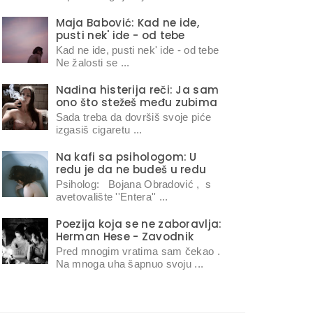
Maja Babović: Kad ne ide,
pusti nek' ide - od tebe
Kad ne ide, pusti nek' ide - od tebe
Ne žalosti se ...
Nađina histerija reči: Ja sam
ono što stežeš među zubima
Sada treba da dovršiš svoje piće
izgasiš cigaretu ...
Na kafi sa psihologom: U
redu je da ne budeš u redu
Psiholog: Bojana Obradović , s
avetovalište ''Entera'' ...
Poezija koja se ne zaboravlja:
Herman Hese - Zavodnik
Pred mnogim vratima sam čekao .
Na mnoga uha šapnuo svoju ...