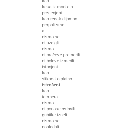
kao 
kesa iz marketa 
precenjeni 
kao redak dijamant 
propali smo 
a
nismo se 
ni uzdigli 
nismo 
ni mačeve premerili 
ni bolove izmerili 
istanjeni 
kao
slikarsko platno 
istrošeni 
kao 
tempera
nismo 
ni ponose ostavili 
gubitke izneli 
nismo se 
pogledali 