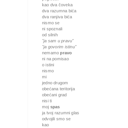
kao dva čoveka 
dva razumna bića
dva ranjiva bića
nismo se 
ni spoznali 
od silnih
"ja sam u pravu"
"ja govorim istinu"
nemamo 
pravo 
ni na pomisao 
o istini 
nismo 
mi 
jedno drugom 
obećana teritorija
obećani grad 
nisi ti 
moj 
spas 
ja tvoj razumni glas 
odvojili smo se 
kao 