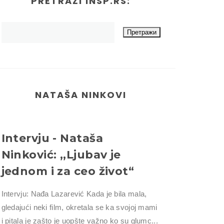
PRETRAŽI INSP.RS:
NATAŠA NINKOVI
Intervju - Nataša
Ninković: ,,Ljubav je
jednom i za ceo život“
Intervju: Nađa Lazarević Kada je bila mala,
gledajući neki film, okretala se ka svojoj mami
i pitala je zašto je uopšte važno ko su glumc...