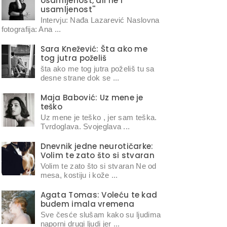
osamljenost, ali ne i
usamljenost''
Intervju: Nađa Lazarević Naslovna
fotografija: Ana ...
Sara Knežević: Šta ako me
tog jutra poželiš
šta ako me tog jutra poželiš tu sa
desne strane dok se ...
Maja Babović: Uz mene je
teško
Uz mene je teško , jer sam teška.
Tvrdoglava. Svojeglava ...
Dnevnik jedne neurotičarke:
Volim te zato što si stvaran
Volim te zato što si stvaran Ne od
mesa, kostiju i kože ...
Agata Tomas: Voleću te kad
budem imala vremena
Sve česće slušam kako su ljudima
naporni drugi ljudi jer ...