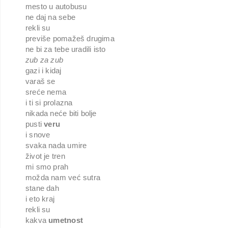
mesto u autobusu
ne daj na sebe
rekli su
previše pomažeš drugima
ne bi za tebe uradili isto
zub za zub
gazi i kidaj
varaš se
sreće nema
i ti si prolazna
nikada neće biti bolje
pusti
veru
i snove
svaka nada umire
život je tren
mi smo prah
možda nam već sutra
stane dah
i eto kraj
rekli su
kakva
umetnost