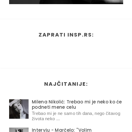
ZAPRATI INSP.RS:
NAJČITANIJE:
Milena Nikolić: Trebao mi je neko ko će
podneti mene celu
Trebao mi je ne samo tih dana, nego čitavog
života neko ...
Intervju - Marčelo: ''Volim