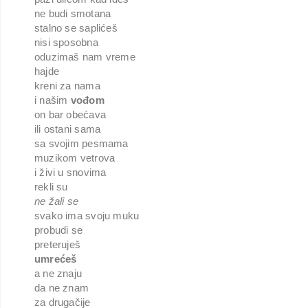
ne budi smotana
stalno se saplićeš
nisi sposobna
oduzimaš nam vreme
hajde
kreni za nama
i našim
vođom
on bar obećava
ili ostani sama
sa svojim pesmama
muzikom vetrova
i živi u snovima
rekli su
ne žali se
svako ima svoju muku
probudi se
preteruješ
umrećeš
a ne znaju
da ne znam
za drugačije