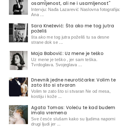
osamljenost, ali ne i usamljenost''
Intervju: Nađa Lazarević Naslovna fotografija:
Ana ...
Sara Knežević: Šta ako me tog jutra
poželiš
šta ako me tog jutra poželiš tu sa desne
strane dok se ...
Maja Babović: Uz mene je teško
Uz mene je teško , jer sam teška.
Tvrdoglava. Svojeglava ...
Dnevnik jedne neurotičarke: Volim te
zato što si stvaran
Volim te zato što si stvaran Ne od mesa,
kostiju i kože ...
Agata Tomas: Voleću te kad budem
imala vremena
Sve česće slušam kako su ljudima naporni
drugi ljudi jer ...