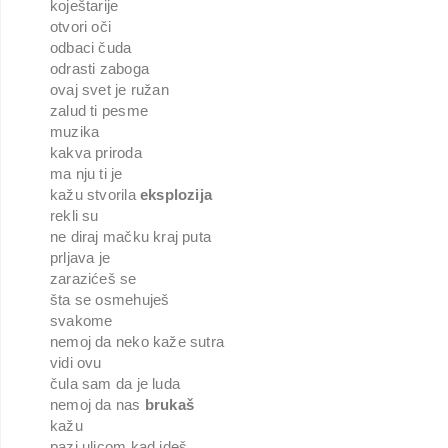
koještarije
otvori oči
odbaci čuda
odrasti zaboga
ovaj svet je ružan
zalud ti pesme
muzika
kakva priroda
ma nju ti je
kažu stvorila
eksplozija
rekli su
ne diraj mačku kraj puta
prljava je
zarazićeš se
šta se osmehuješ
svakome
nemoj da neko kaže sutra
vidi ovu
čula sam da je luda
nemoj da nas
brukaš
kažu
pazi ulicom kad ideš