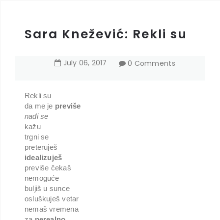
Sara Knežević: Rekli su
July
06
,
2017
0 Comments
Rekli su
da me je
previše
nađi se
kažu
trgni se
preteruješ
idealizuješ
previše čekaš
nemoguće
buljiš u sunce
osluškuješ vetar
nemaš vremena
za
nerealno