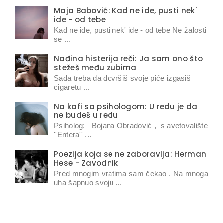
Maja Babović: Kad ne ide, pusti nek'
ide - od tebe
Kad ne ide, pusti nek' ide - od tebe Ne žalosti
se ...
Nađina histerija reči: Ja sam ono što
stežeš među zubima
Sada treba da dovršiš svoje piće izgasiš
cigaretu ...
Na kafi sa psihologom: U redu je da
ne budeš u redu
Psiholog: Bojana Obradović , s avetovalište
''Entera'' ...
Poezija koja se ne zaboravlja: Herman
Hese - Zavodnik
Pred mnogim vratima sam čekao . Na mnoga
uha šapnuo svoju ...