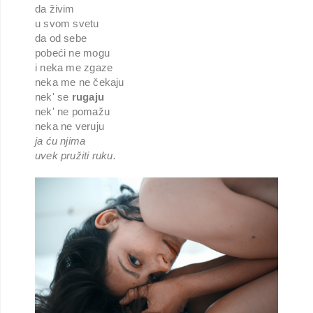
da živim
u svom svetu
da od sebe
pobeći ne mogu
i neka me zgaze
neka me ne čekaju
nek' se
rugaju
nek' ne pomažu
neka ne veruju
ja ću njima
uvek pružiti ruku.