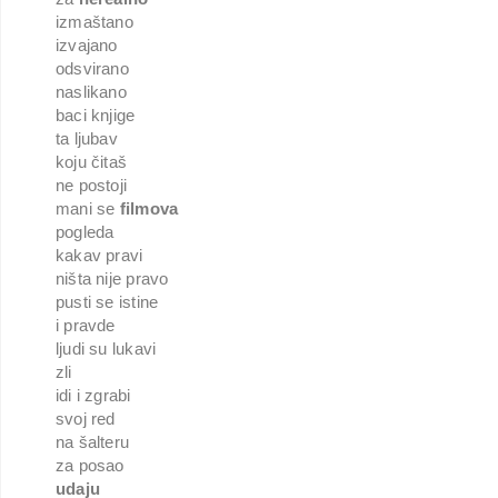
izmaštano
izvajano
odsvirano
naslikano
baci knjige
ta ljubav
koju čitaš
ne postoji
mani se
filmova
pogleda
kakav pravi
ništa nije pravo
pusti se istine
i pravde
ljudi su lukavi
zli
idi i zgrabi
svoj red
na šalteru
za posao
udaju