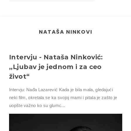
NATAŠA NINKOVI
Intervju - Nataša Ninković:
,,Ljubav je jednom i za ceo
život“
Intervju: Nađa Lazarević Kada je bila mala, gledajući
neki film, okretala se ka svojoj mami i pitala je zašto je
uopšte važno ko su glumc...