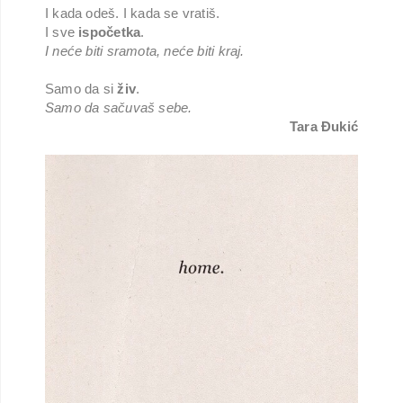
I kada odeš. I kada se vratiš.
I sve
ispočetka
.
I neće biti sramota, neće biti kraj.
Samo da si
živ
.
Samo da sačuvaš sebe.
Tara Đukić