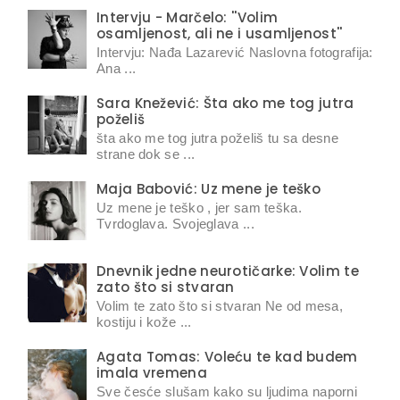
Intervju - Marčelo: ''Volim
osamljenost, ali ne i usamljenost''
Intervju: Nađa Lazarević Naslovna fotografija:
Ana ...
Sara Knežević: Šta ako me tog jutra
poželiš
šta ako me tog jutra poželiš tu sa desne
strane dok se ...
Maja Babović: Uz mene je teško
Uz mene je teško , jer sam teška.
Tvrdoglava. Svojeglava ...
Dnevnik jedne neurotičarke: Volim te
zato što si stvaran
Volim te zato što si stvaran Ne od mesa,
kostiju i kože ...
Agata Tomas: Voleću te kad budem
imala vremena
Sve česće slušam kako su ljudima naporni