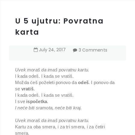
U 5 ujutru: Povratna
karta
July
24
,
2017
3 Comments
Uvek moraš da imaš povratnu kartu.
I kada odeš. I kada se vratiš.
Možda ćeš poželeti ponovo da
odeš
. I ponovo da
se
vratiš
.
I kada odeš. I kada se vratiš.
I sve
ispočetka
.
I neće biti sramota, neće biti kraj.
Uvek moraš da imaš povratnu kartu.
Kartu za oba smera, i za tri smera, i za četiri
smera.