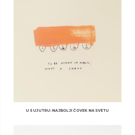
U 5 UJUTRU: NAJBOLJI ČOVEK NA SVETU