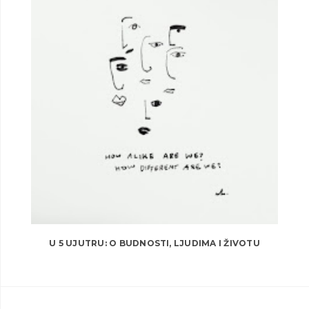
U 5 UJUTRU: O BUDNOSTI, LJUDIMA I ŽIVOTU