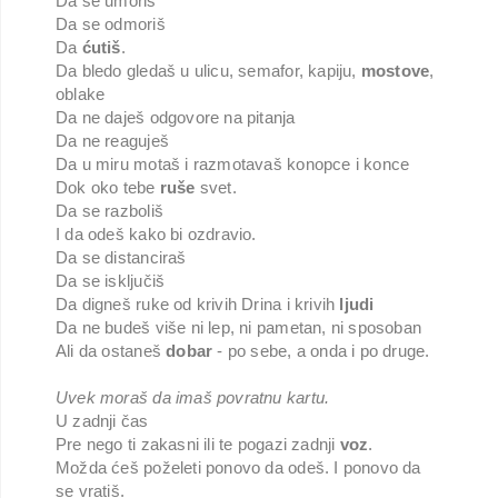
Da se umoriš
Da se odmoriš
Da
ćutiš
.
Da bledo gledaš u ulicu, semafor, kapiju,
mostove
,
oblake
Da ne daješ odgovore na pitanja
Da ne reaguješ
Da u miru motaš i razmotavaš konopce i konce
Dok oko tebe
ruše
svet.
Da se razboliš
I da odeš kako bi ozdravio.
Da se distanciraš
Da se isključiš
Da digneš ruke od krivih Drina i krivih
ljudi
Da ne budeš više ni lep, ni pametan, ni sposoban
Ali da ostaneš
dobar
- po sebe, a onda i po druge.
Uvek moraš da imaš povratnu kartu.
U zadnji čas
Pre nego ti zakasni ili te pogazi zadnji
voz
.
Možda ćeš poželeti ponovo da odeš. I ponovo da
se vratiš.