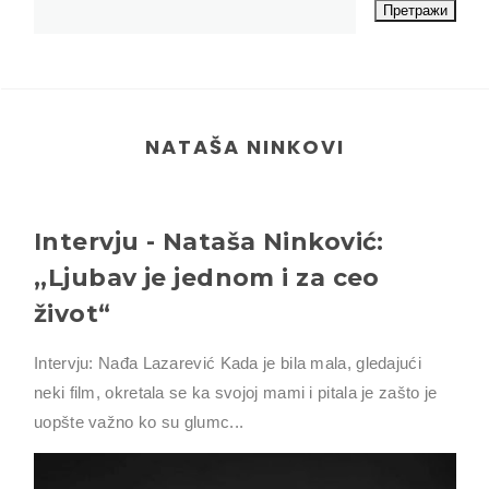
NATAŠA NINKOVI
Intervju - Nataša Ninković:
,,Ljubav je jednom i za ceo
život“
Intervju: Nađa Lazarević Kada je bila mala, gledajući
neki film, okretala se ka svojoj mami i pitala je zašto je
uopšte važno ko su glumc...