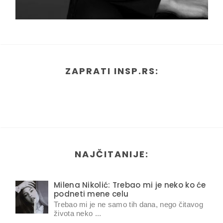
ZAPRATI INSP.RS:
NAJČITANIJE:
Milena Nikolić: Trebao mi je neko ko će
podneti mene celu
Trebao mi je ne samo tih dana, nego čitavog
života neko ...