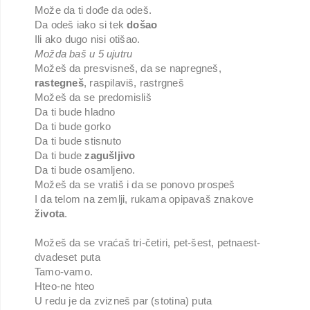
Može da ti dođe da odeš.
Da odeš iako si tek
došao
Ili ako dugo nisi otišao.
Možda baš u 5 ujutru
Možeš da presvisneš, da se napregneš,
rastegneš
, raspilaviš, rastrgneš
Možeš da se predomisliš
Da ti bude hladno
Da ti bude gorko
Da ti bude stisnuto
Da ti bude
zagušljivo
Da ti bude osamljeno.
Možeš da se vratiš i da se ponovo prospeš
I da telom na zemlji, rukama opipavaš znakove
života
.
Možeš da se vraćaš tri-četiri, pet-šest, petnaest-
dvadeset puta
Tamo-vamo.
Hteo-ne hteo
U redu je da zvizneš par (stotina) puta