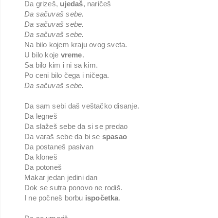
Da grizeš,
ujedaš
, naričeš
Da sačuvaš sebe.
Da sačuvaš sebe.
Da sačuvaš sebe.
Na bilo kojem kraju ovog sveta.
U bilo koje
vreme
.
Sa bilo kim i ni sa kim.
Po ceni bilo čega i ničega.
Da sačuvaš sebe.
Da sam sebi daš veštačko disanje.
Da legneš
Da slažeš sebe da si se predao
Da varaš sebe da bi se
spasao
Da postaneš pasivan
Da kloneš
Da potoneš
Makar jedan jedini dan
Dok se sutra ponovo ne rodiš.
I ne počneš borbu
ispočetka
.