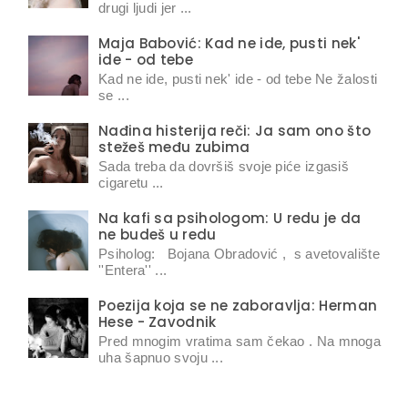
drugi ljudi jer ...
Maja Babović: Kad ne ide, pusti nek'
ide - od tebe
Kad ne ide, pusti nek' ide - od tebe Ne žalosti
se ...
Nađina histerija reči: Ja sam ono što
stežeš među zubima
Sada treba da dovršiš svoje piće izgasiš
cigaretu ...
Na kafi sa psihologom: U redu je da
ne budeš u redu
Psiholog: Bojana Obradović , s avetovalište
''Entera'' ...
Poezija koja se ne zaboravlja: Herman
Hese - Zavodnik
Pred mnogim vratima sam čekao . Na mnoga
uha šapnuo svoju ...