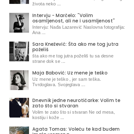
života neko ...
Intervju - Marčelo: ''Volim
osamljenost, ali ne i usamljenost''
Intervju: Nađa Lazarević Naslovna fotografija:
Ana ...
Sara Knežević: Šta ako me tog jutra
poželiš
šta ako me tog jutra poželiš tu sa desne
strane dok se ...
Maja Babović: Uz mene je teško
Uz mene je teško , jer sam teška.
Tvrdoglava. Svojeglava ...
Dnevnik jedne neurotičarke: Volim te
zato što si stvaran
Volim te zato što si stvaran Ne od mesa,
kostiju i kože ...
Agata Tomas: Voleću te kad budem