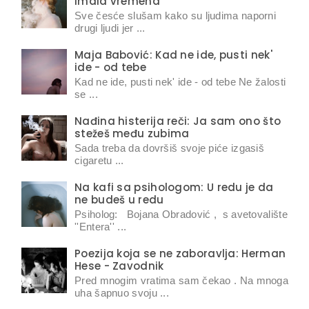
imala vremena
Sve česće slušam kako su ljudima naporni
drugi ljudi jer ...
Maja Babović: Kad ne ide, pusti nek'
ide - od tebe
Kad ne ide, pusti nek' ide - od tebe Ne žalosti
se ...
Nađina histerija reči: Ja sam ono što
stežeš među zubima
Sada treba da dovršiš svoje piće izgasiš
cigaretu ...
Na kafi sa psihologom: U redu je da
ne budeš u redu
Psiholog: Bojana Obradović , s avetovalište
''Entera'' ...
Poezija koja se ne zaboravlja: Herman
Hese - Zavodnik
Pred mnogim vratima sam čekao . Na mnoga
uha šapnuo svoju ...