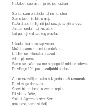
Nažalost, sporazum je bio jednostran.

Sanjao sam onu belu haljinu na tufne.

Samo tebe nije bilo u njoj.

Kažu da se inteligenti ljudi sećaju svojih 
snova
.

Ja sam onda onaj izuzetak,

koji postoji kod svakog pravila.

Nikada nisam bio sujeveran.

Možda samo kad mi ti pređeš put.

Udaljim se tri koraka unazad,

Ali ne pljunem.

Samo se plašim da me ne pogodiš mirisom obrva.

Previše je 104. put se 
zaljubiti 
u tebe.

Često razmišljam kako bi izgledao naš 
rastanak
.

Da si mi ga darovala.

Sedeli bismo bosi na vrelom tepihu

Pili vino iz flaše,

Slušali 
Cigarettes after Sex
(nažalost, samo slušali).
