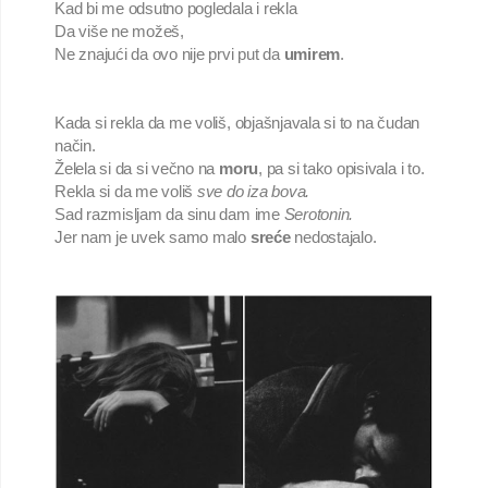
Kad bi me odsutno pogledala i rekla

Da više ne možeš,

Ne znajući da ovo nije prvi put da 
umirem
.
Kada si rekla da me voliš, objašnjavala si to na čudan 
način.

Želela si da si večno na 
moru
, pa si tako opisivala i to.

Rekla si da me voliš 
sve do iza bova.
Sad razmisljam da sinu dam ime 
Serotonin.
Jer nam je uvek samo malo 
sreće 
nedostajalo.