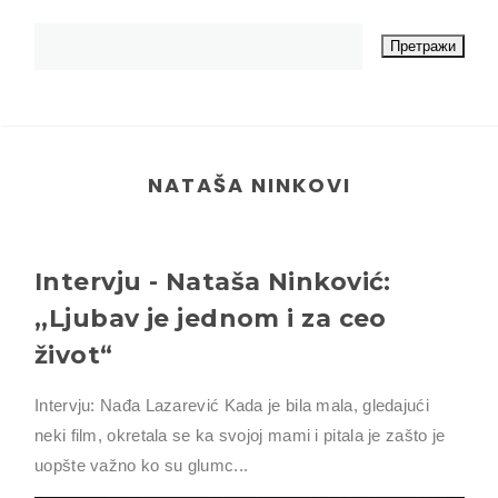
NATAŠA NINKOVI
Intervju - Nataša Ninković:
,,Ljubav je jednom i za ceo
život“
Intervju: Nađa Lazarević Kada je bila mala, gledajući
neki film, okretala se ka svojoj mami i pitala je zašto je
uopšte važno ko su glumc...