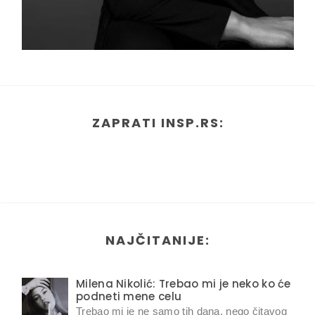
ZAPRATI INSP.RS:
NAJČITANIJE:
Milena Nikolić: Trebao mi je neko ko će
podneti mene celu
Trebao mi je ne samo tih dana, nego čitavog