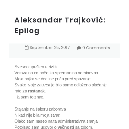
Aleksandar Trajković:
Epilog
September
25
,
2017
0 Comments
Svesno upušten u 
rizik
.

Verovatno od početka spreman na neminovno.

Moja bajka se deci ne priča pred spavanje.

Svako tvoje 
zauvek 
je bilo samo odloženo plaćanje 
rate za 
rastanak
.

I ja sam to znao.

Stajanje na šalteru zaborava

Nikad nije bila moja stvar.

Olako sam naseo na ta administrativna sranja.

Potpisao sam ugovor o 
večnosti 
sa tobom.
