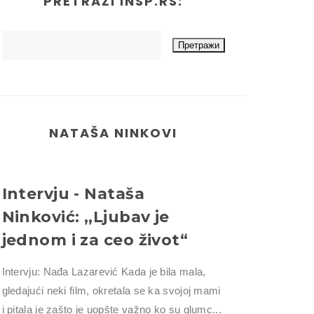
PRETRAŽI INSP.RS:
NATAŠA NINKOVI
Intervju - Nataša
Ninković: ,,Ljubav je
jednom i za ceo život“
Intervju: Nađa Lazarević Kada je bila mala,
gledajući neki film, okretala se ka svojoj mami
i pitala je zašto je uopšte važno ko su glumc...