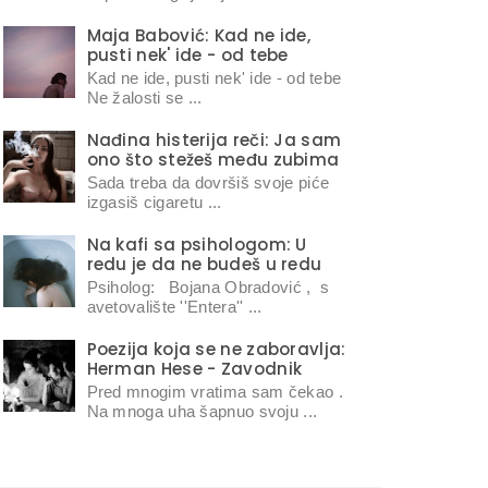
Maja Babović: Kad ne ide,
pusti nek' ide - od tebe
Kad ne ide, pusti nek' ide - od tebe
Ne žalosti se ...
Nađina histerija reči: Ja sam
ono što stežeš među zubima
Sada treba da dovršiš svoje piće
izgasiš cigaretu ...
Na kafi sa psihologom: U
redu je da ne budeš u redu
Psiholog: Bojana Obradović , s
avetovalište ''Entera'' ...
Poezija koja se ne zaboravlja:
Herman Hese - Zavodnik
Pred mnogim vratima sam čekao .
Na mnoga uha šapnuo svoju ...