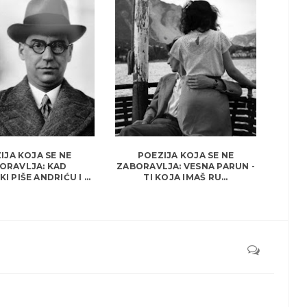
IJA KOJA SE NE
POEZIJA KOJA SE NE
ORAVLJA: KAD
ZABORAVLJA: VESNA PARUN -
 PIŠE ANDRIĆU I ...
TI KOJA IMAŠ RU...