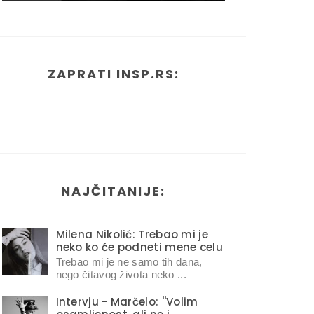
ZAPRATI INSP.RS:
NAJČITANIJE:
Milena Nikolić: Trebao mi je
neko ko će podneti mene celu
Trebao mi je ne samo tih dana,
nego čitavog života neko ...
Intervju - Marčelo: ''Volim