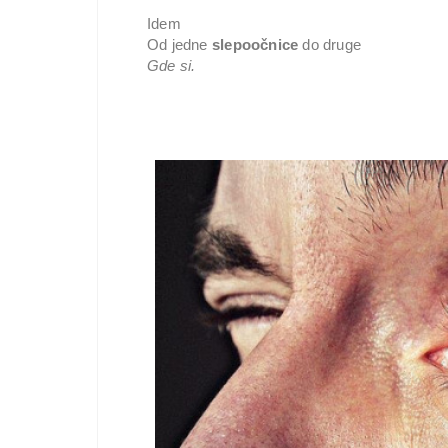
Idem

Od jedne 
slepoočnice 
Gde si.