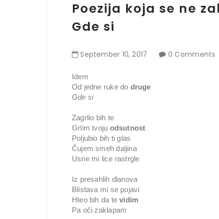
Poezija koja se ne z
Gde si
September
10
,
2017
0 Comments
Idem

Od jedne ruke do 
druge
Gde si
Zagrlio bih te

Grlim tvoju 
odsutnost
Poljubio bih ti glas

Čujem smeh daljina

Usne mi lice rastrgle

Iz presahlih dlanova

Blistava mi se pojavi

Hteo bih da te 
vidim
Pa oči zaklapam
