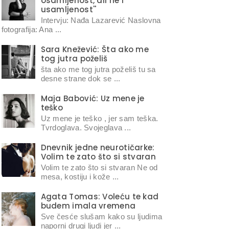
osamljenost, ali ne i
usamljenost''
Intervju: Nađa Lazarević Naslovna
fotografija: Ana ...
Sara Knežević: Šta ako me
tog jutra poželiš
šta ako me tog jutra poželiš tu sa
desne strane dok se ...
Maja Babović: Uz mene je
teško
Uz mene je teško , jer sam teška.
Tvrdoglava. Svojeglava ...
Dnevnik jedne neurotičarke:
Volim te zato što si stvaran
Volim te zato što si stvaran Ne od
mesa, kostiju i kože ...
Agata Tomas: Voleću te kad
budem imala vremena
Sve česće slušam kako su ljudima
naporni drugi ljudi jer ...