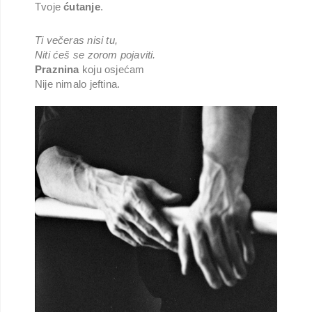
Tvoje
ćutanje
.
Ti večeras nisi tu,
Niti ćeš se zorom pojaviti.
Praznina
koju osjećam
Nije nimalo jeftina.