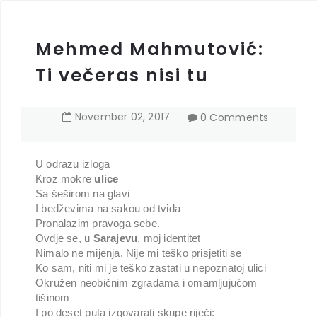
Mehmed Mahmutović:
Ti večeras nisi tu
November
02
,
2017
0 Comments
U odrazu izloga
Kroz mokre
ulice
Sa šeširom na glavi
I bedževima na sakou od tvida
Pronalazim pravoga sebe.
Ovdje se, u
Sarajevu
, moj identitet
Nimalo ne mijenja. Nije mi teško prisjetiti se
Ko sam, niti mi je teško zastati u nepoznatoj ulici
Okružen neobičnim zgradama i omamljujućom
tišinom
I po deset puta izgovarati skupe riječi: