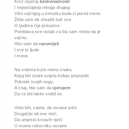
Kroz osjećaj
beskonačnosti
I nepostojanja nikoga drugog
Više važnijeg u trenutku kada si pored mene.
Želio sam da shvatiš baš sve
O ljudima čije prisustvo
Poništava sve ostalo za šta sam mislio da je
važno.
Htio sam da
razumiješ
I sve te ljude
I mene.
Na vratima kuće nema znaka
Kojoj bih strani svijeta trebao prepustiti
Pokrete svojih nogu.
A znaj, htio sam da
vjerujem
Da će biti lakše vratiti se.
Volio bih, zaista, da osvane jutro
Drugačije od ove noći.
Da umjesto krvavih riječi
U mome rokovniku osvane