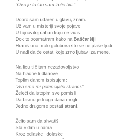
"Ovo je to što sam želio biti."
Dobro sam udaren u glavu, znam.
Uživam u misteriji svoje pojave
U tajnovitoj čahuri koju ne vidiš
Dok te posmatram kako na
Baščaršiji
Hraniš ono malo golubova što se ne plaše ljudi
U nadi da će ostati koje zrno ljubavi za mene.
Na licu ti čitam nezadovoljstvo
Na hladne ti dlanove
Toplim dahom ispisujem:
"Svi smo mi potencijalni stranci."
Želeći da istopim sve pomisli
Da bismo jednoga dana mogli
Jedno drugome postati
strani
.
Želio sam da shvatiš
Šta vidim u nama
Kroz odlaske i dolaske