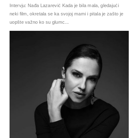
Intervju: Nađa Lazarević Kada je bila mala, gledajući
neki film, okretala se ka svojoj mami i pitala je zašto je
uopšte važno ko su glumc...