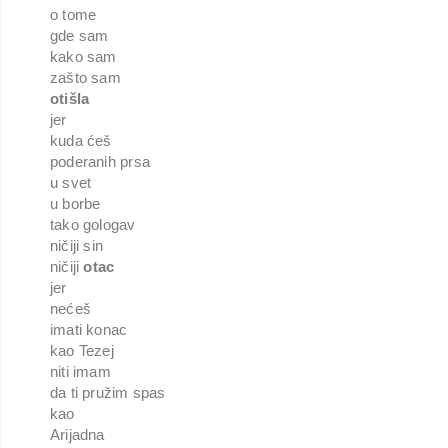
o tome
gde sam
kako sam
zašto sam
otišla
jer
kuda ćeš
poderanih prsa
u svet
u borbe
tako gologav
ničiji sin
ničiji
otac
jer
nećeš
imati konac
kao Tezej
niti imam
da ti pružim spas
kao
Arijadna