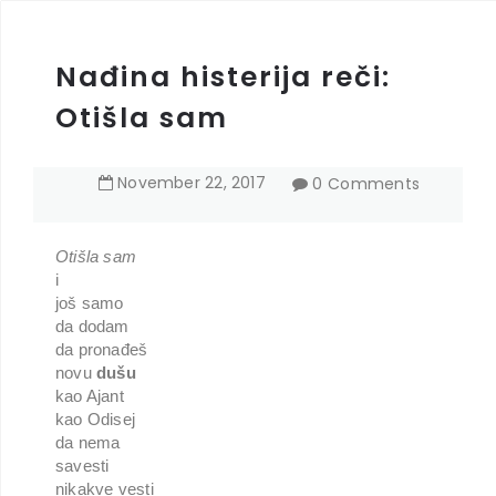
Nađina histerija reči:
Otišla sam
November
22
,
2017
0 Comments
Otišla sam
i
još samo
da dodam
da pronađeš
novu
dušu
kao Ajant
kao Odisej
da nema
savesti
nikakve vesti