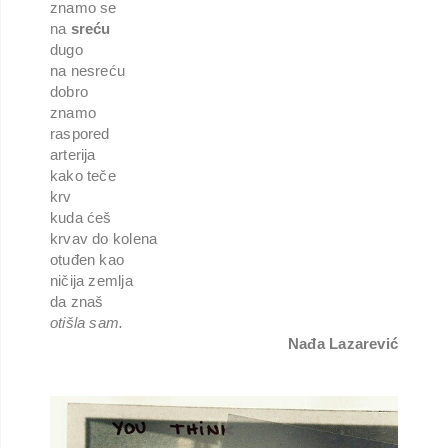
znamo se
na
sreću
dugo
na nesreću
dobro
znamo
raspored
arterija
kako teče
krv
kuda ćeš
krvav do kolena
otuđen kao
ničija zemlja
da znaš
otišla sam.
Nađa Lazarević