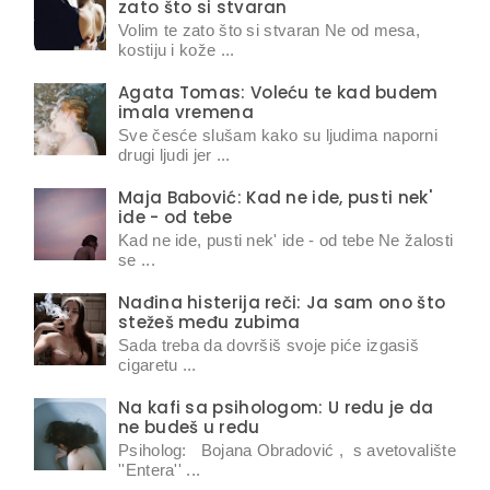
zato što si stvaran
Volim te zato što si stvaran Ne od mesa,
kostiju i kože ...
Agata Tomas: Voleću te kad budem
imala vremena
Sve česće slušam kako su ljudima naporni
drugi ljudi jer ...
Maja Babović: Kad ne ide, pusti nek'
ide - od tebe
Kad ne ide, pusti nek' ide - od tebe Ne žalosti
se ...
Nađina histerija reči: Ja sam ono što
stežeš među zubima
Sada treba da dovršiš svoje piće izgasiš
cigaretu ...
Na kafi sa psihologom: U redu je da
ne budeš u redu
Psiholog: Bojana Obradović , s avetovalište
''Entera'' ...