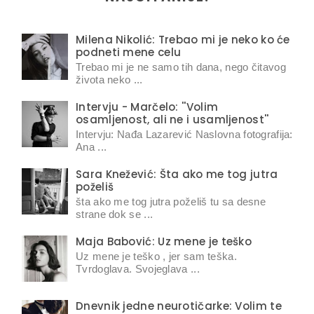
Milena Nikolić: Trebao mi je neko ko će
podneti mene celu
Trebao mi je ne samo tih dana, nego čitavog
života neko ...
Intervju - Marčelo: ''Volim
osamljenost, ali ne i usamljenost''
Intervju: Nađa Lazarević Naslovna fotografija:
Ana ...
Sara Knežević: Šta ako me tog jutra
poželiš
šta ako me tog jutra poželiš tu sa desne
strane dok se ...
Maja Babović: Uz mene je teško
Uz mene je teško , jer sam teška.
Tvrdoglava. Svojeglava ...
Dnevnik jedne neurotičarke: Volim te