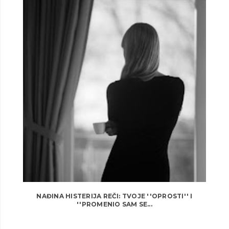
NAĐINA HISTERIJA REČI: TVOJE ''OPROSTI'' I
''PROMENIO SAM SE...