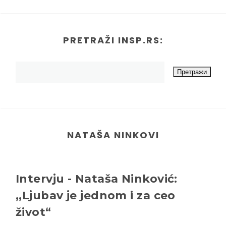
PRETRAŽI INSP.RS:
NATAŠA NINKOVI
Intervju - Nataša Ninković:
,,Ljubav je jednom i za ceo
život“