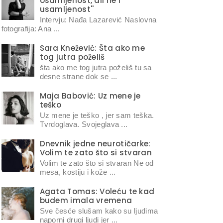
osamljenost, ali ne i
usamljenost''
Intervju: Nađa Lazarević Naslovna
fotografija: Ana ...
Sara Knežević: Šta ako me
tog jutra poželiš
šta ako me tog jutra poželiš tu sa
desne strane dok se ...
Maja Babović: Uz mene je
teško
Uz mene je teško , jer sam teška.
Tvrdoglava. Svojeglava ...
Dnevnik jedne neurotičarke:
Volim te zato što si stvaran
Volim te zato što si stvaran Ne od
mesa, kostiju i kože ...
Agata Tomas: Voleću te kad
budem imala vremena
Sve česće slušam kako su ljudima
naporni drugi ljudi jer ...