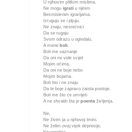
U njihovim plitkim mislima.
Ne mogu
igrati
u njinim
Besmislenim igrarijama.
Izruguju se i pljuju.
Ne znaju, nesrećnici
Da se rugaju
Svom odrazu u ogledalu.
A mene
boli
.
Boli me saznanje
Da oni ne vide svijet
Mojim očima.
Da oni ne boje nebo
Mojim bojama.
Boli što i ne znaju
Da te boje zapravo zaista postoje.
Boli me što će umrijeti
A ne shvatiti šta je
poenta
življenja.
Ne,
Ne živim ja u njihovoj tmini.
Ne želim ovaj vijek depresije,
Krvoprolića,