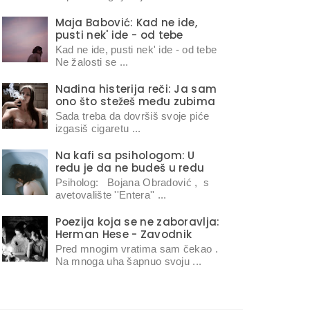
Maja Babović: Kad ne ide,
pusti nek' ide - od tebe
Kad ne ide, pusti nek' ide - od tebe
Ne žalosti se ...
Nađina histerija reči: Ja sam
ono što stežeš među zubima
Sada treba da dovršiš svoje piće
izgasiš cigaretu ...
Na kafi sa psihologom: U
redu je da ne budeš u redu
Psiholog: Bojana Obradović , s
avetovalište ''Entera'' ...
Poezija koja se ne zaboravlja:
Herman Hese - Zavodnik
Pred mnogim vratima sam čekao .
Na mnoga uha šapnuo svoju ...