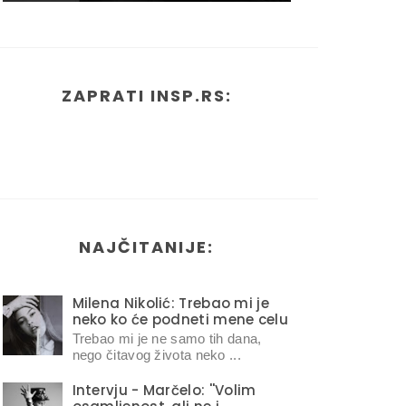
ZAPRATI INSP.RS:
NAJČITANIJE:
Milena Nikolić: Trebao mi je
neko ko će podneti mene celu
Trebao mi je ne samo tih dana,
nego čitavog života neko ...
Intervju - Marčelo: ''Volim