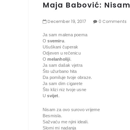
Maja Babović: Nisam
December
19
,
2017
0 Comments
Ja sam malena poema
O
svemiru
.
Ušuškani čuperak
Odjeven u rečenicu
O
melanholiji
.
Ja sam dašak vjetra
Što užurbano hita
Da pomiluje tvoje obraze.
Ja sam dim cigarete
Što klizi niz tvoje usne
U
svijet
.
Nisam za ovo surovo vrijeme
Besmisla.
Sažvaću me njini ideali.
Slomi mi nadanja