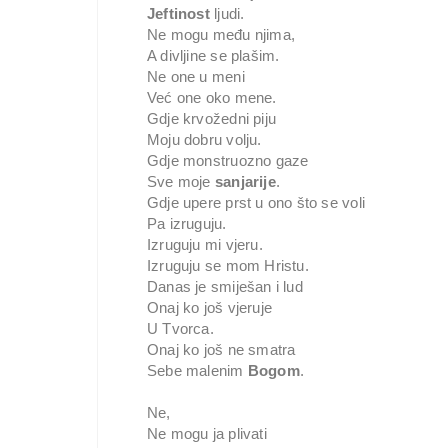
Jeftinost
ljudi.
Ne mogu među njima,
A divljine se plašim.
Ne one u meni
Već one oko mene.
Gdje krvožedni piju
Moju dobru volju.
Gdje monstruozno gaze
Sve moje
sanjarije
.
Gdje upere prst u ono što se voli
Pa izruguju.
Izruguju mi vjeru.
Izruguju se mom Hristu.
Danas je smiješan i lud
Onaj ko još vjeruje
U Tvorca.
Onaj ko još ne smatra
Sebe malenim
Bogom
.
Ne,
Ne mogu ja plivati