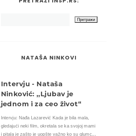
PRETRAŽI INSP.RS:
NATAŠA NINKOVI
Intervju - Nataša
Ninković: ,,Ljubav je
jednom i za ceo život“
Intervju: Nađa Lazarević Kada je bila mala,
gledajući neki film, okretala se ka svojoj mami
i pitala je zašto je uopšte važno ko su glumc...