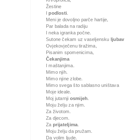
Žestine
I
podlosti
.
Meni je dovoljno parče hartije,
Par balada na radiju
I neka igranka počne.
Sutone čekam uz vaseljensku
ljubav
Ovjekovječenu tiražima,
Pisanim spomenicima,
Čekanjima
I maštanjima.
Mimo njih.
Mimo njine zlobe.
Mimo svega što sablasno uništava
Moje ideale.
Moj jutarnji
osmijeh
.
Moju želju za njim.
Za životom.
Za djecom.
Za
prijateljima
.
Moju želju da pružam.
Da volim ljude.