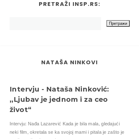
PRETRAŽI INSP.RS:
NATAŠA NINKOVI
Intervju - Nataša Ninković:
,,Ljubav je jednom i za ceo
život“
Intervju: Nađa Lazarević Kada je bila mala, gledajući
neki film, okretala se ka svojoj mami i pitala je zašto je