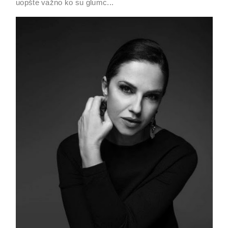
uopšte važno ko su glumc...