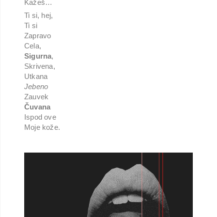
Kažeš…
Ti si, hej,
Ti si
Zapravo
Cela,
Sigurna
,
Skrivena,
Utkana
Jebeno
Zauvek
Čuvana
Ispod ove
Moje kože.