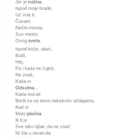
Jer je
nežna
,
Ispod moje brade,
Uz vrat ti
Čuvam
Nešto mesta,
Svo mesto
Ovog
sveta
.
Ispod kože, ulazi,
Budi,
Hej,
Pa i kada ne čuješ,
Ne znaš,
Kada si
Odsutna
…
Kada moraš
Boriti se sa tamo nekakvim aždajama,
Kad si
Malo
plačna
Ili ti je
Sve tako
bljak
, da ne znaš
Ni šta u stvari da