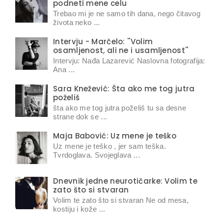
podneti mene celu
Trebao mi je ne samo tih dana, nego čitavog
života neko ...
Intervju - Marčelo: ''Volim
osamljenost, ali ne i usamljenost''
Intervju: Nađa Lazarević Naslovna fotografija:
Ana ...
Sara Knežević: Šta ako me tog jutra
poželiš
šta ako me tog jutra poželiš tu sa desne
strane dok se ...
Maja Babović: Uz mene je teško
Uz mene je teško , jer sam teška.
Tvrdoglava. Svojeglava ...
Dnevnik jedne neurotičarke: Volim te
zato što si stvaran
Volim te zato što si stvaran Ne od mesa,
kostiju i kože ...