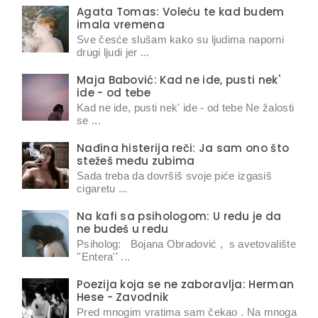
Agata Tomas: Voleću te kad budem
imala vremena
Sve česće slušam kako su ljudima naporni
drugi ljudi jer ...
Maja Babović: Kad ne ide, pusti nek'
ide - od tebe
Kad ne ide, pusti nek' ide - od tebe Ne žalosti
se ...
Nađina histerija reči: Ja sam ono što
stežeš među zubima
Sada treba da dovršiš svoje piće izgasiš
cigaretu ...
Na kafi sa psihologom: U redu je da
ne budeš u redu
Psiholog: Bojana Obradović , s avetovalište
''Entera'' ...
Poezija koja se ne zaboravlja: Herman
Hese - Zavodnik
Pred mnogim vratima sam čekao . Na mnoga