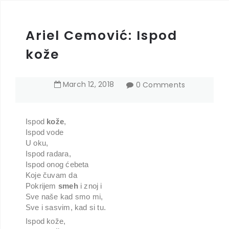
Ariel Cemović: Ispod
kože
March
12
,
2018
0 Comments
Ispod
kože
,
Ispod vode
U oku,
Ispod radara,
Ispod onog ćebeta
Koje čuvam da
Pokrijem
smeh
i znoj i
Sve naše kad smo mi,
Sve i sasvim, kad si tu.
Ispod kože,