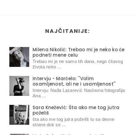
NAJČITANIJE:
Milena Nikolić: Trebao mi je neko ko će
podneti mene celu
Trebao mi je ne samo tih dana, nego čitavog
života neko ...
Intervju - Marčelo: ''Volim
osamljenost, ali ne i usamljenost''
Intervju: Nađa Lazarević Naslovna fotografija:
Ana ...
Sara Knežević: Šta ako me tog jutra
poželiš
šta ako me tog jutra poželiš tu sa desne
strane dok se ...