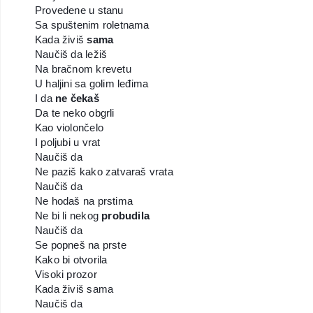
Provedene u stanu
Sa spuštenim roletnama
Kada živiš
sama
Naučiš da ležiš
Na bračnom krevetu
U haljini sa golim leđima
I da
ne čekaš
Da te neko obgrli
Kao violončelo
I poljubi u vrat
Naučiš da
Ne paziš kako zatvaraš vrata
Naučiš da
Ne hodaš na prstima
Ne bi li nekog
probudila
Naučiš da
Se popneš na prste
Kako bi otvorila
Visoki prozor
Kada živiš sama
Naučiš da