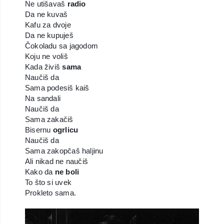
Ne utišavaš
radio
Da ne kuvaš
Kafu za dvoje
Da ne kupuješ
Čokoladu sa jagodom
Koju ne voliš
Kada živiš
sama
Naučiš da
Sama podesiš kaiš
Na sandali
Naučiš da
Sama zakačiš
Bisernu
ogrlicu
Naučiš da
Sama zakopčaš haljinu
Ali nikad ne naučiš
Kako da
ne boli
To što si uvek
Prokleto sama.