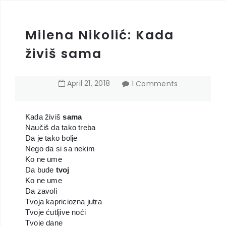
Milena Nikolić: Kada
živiš sama
April
21
,
2018
1 Comments
Kada živiš
sama
Naučiš da tako treba
Da je tako bolje
Nego da si sa nekim
Ko ne ume
Da bude
tvoj
Ko ne ume
Da zavoli
Tvoja kapriciozna jutra
Tvoje ćutljive noći
Tvoje dane