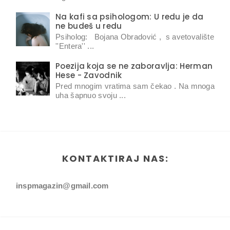
Na kafi sa psihologom: U redu je da
ne budeš u redu
Psiholog: Bojana Obradović , s avetovalište
''Entera'' ...
Poezija koja se ne zaboravlja: Herman
Hese - Zavodnik
Pred mnogim vratima sam čekao . Na mnoga
uha šapnuo svoju ...
KONTAKTIRAJ NAS:
inspmagazin@gmail.com