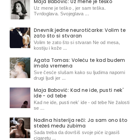
Maja Babović: Uz mene je teško
Uz mene je teško , jer sam teška.
Tvrdoglava. Svojeglava ...
Dnevnik jedne neurotičarke: Volim te
zato što si stvaran
Volim te zato što si stvaran Ne od mesa,
kostiju i kože ...
Agata Tomas: Voleću te kad budem
imala vremena
Sve česće slušam kako su ljudima naporni
drugi ljudi jer ...
Maja Babović: Kad ne ide, pusti nek'
ide - od tebe
Kad ne ide, pusti nek' ide - od tebe Ne žalosti
se ...
Nađina histerija reči: Ja sam ono što
stežeš među zubima
Sada treba da dovršiš svoje piće izgasiš
cigaretu ...