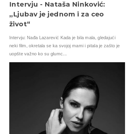
Intervju - Nataša Ninković:
,,Ljubav je jednom i za ceo
život“
Intervju: Nađa Lazarević Kada je bila mala, gledajući
neki film, okretala se ka svojoj mami i pitala je zašto je
uopšte važno ko su glumc...