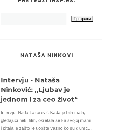
PRETRAŽI INSP.RS:
NATAŠA NINKOVI
Intervju - Nataša
Ninković: ,,Ljubav je
jednom i za ceo život“
Intervju: Nađa Lazarević Kada je bila mala,
gledajući neki film, okretala se ka svojoj mami
i pitala je zašto je uopšte važno ko su glumc...