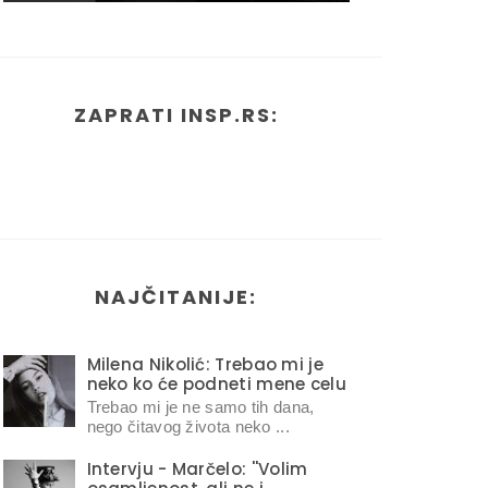
ZAPRATI INSP.RS:
NAJČITANIJE:
Milena Nikolić: Trebao mi je
neko ko će podneti mene celu
Trebao mi je ne samo tih dana,
nego čitavog života neko ...
Intervju - Marčelo: ''Volim