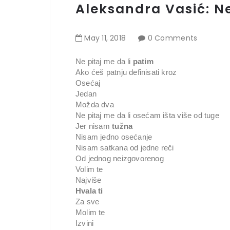
Aleksandra Vasić: Ne
May
11
,
2018
0 Comments
Ne pitaj me da li
patim
Ako ćeš patnju definisati kroz
Osećaj
Jedan
Možda dva
Ne pitaj me da li osećam išta više od tuge
Jer nisam
tužna
Nisam jedno osećanje
Nisam satkana od jedne reči
Od jednog neizgovorenog
Volim te
Najviše
Hvala ti
Za sve
Molim te
Izvini