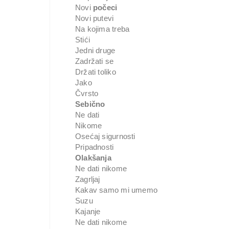
Novi
počeci
Novi putevi
Na kojima treba
Stići
Jedni druge
Zadržati se
Držati toliko
Jako
Čvrsto
Sebično
Ne dati
Nikome
Osećaj sigurnosti
Pripadnosti
Olakšanja
Ne dati nikome
Zagrljaj
Kakav samo mi umemo
Suzu
Kajanje
Ne dati nikome