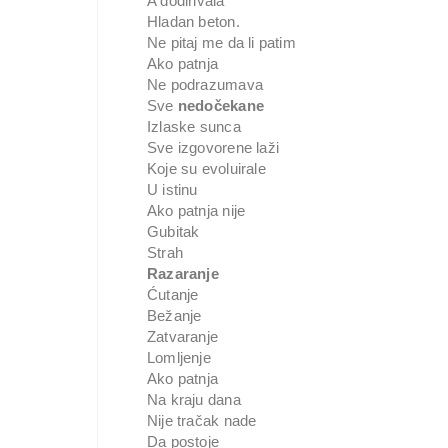
A dodirivala
Hladan beton.
Ne pitaj me da li patim
Ako patnja
Ne podrazumava
Sve
nedočekane
Izlaske sunca
Sve izgovorene laži
Koje su evoluirale
U istinu
Ako patnja nije
Gubitak
Strah
Razaranje
Ćutanje
Bežanje
Zatvaranje
Lomljenje
Ako patnja
Na kraju dana
Nije tračak nade
Da postoje