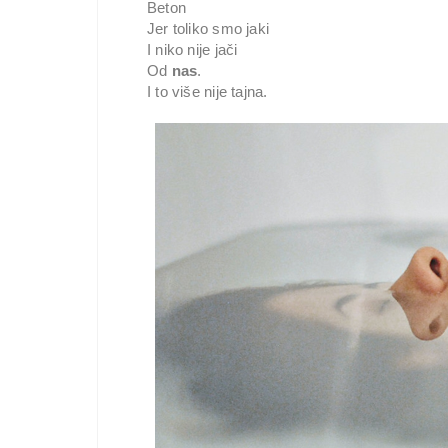
Beton
Jer toliko smo jaki
I niko nije jači
Od
nas
.
I to više nije tajna.