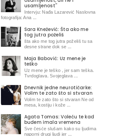
osamljenost, ali ne i
usamljenost''
Intervju: Nađa Lazarević Naslovna
fotografija: Ana ...
Sara Knežević: Šta ako me
tog jutra poželiš
šta ako me tog jutra poželiš tu sa
desne strane dok se ...
Maja Babović: Uz mene je
teško
Uz mene je teško , jer sam teška.
Tvrdoglava. Svojeglava ...
Dnevnik jedne neurotičarke:
Volim te zato što si stvaran
Volim te zato što si stvaran Ne od
mesa, kostiju i kože ...
Agata Tomas: Voleću te kad
budem imala vremena
Sve česće slušam kako su ljudima
naporni drugi ljudi jer ...