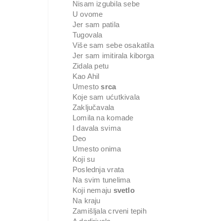
Nisam izgubila sebe
U ovome
Jer sam patila
Tugovala
Više sam sebe osakatila
Jer sam imitirala kiborga
Zidala petu
Kao Ahil
Umesto
srca
Koje sam ućutkivala
Zaključavala
Lomila na komade
I davala svima
Deo
Umesto onima
Koji su
Poslednja vrata
Na svim tunelima
Koji nemaju
svetlo
Na kraju
Zamišljala crveni tepih