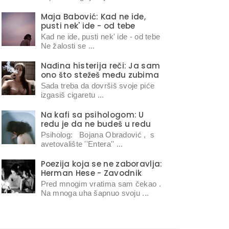
Maja Babović: Kad ne ide,
pusti nek' ide - od tebe
Kad ne ide, pusti nek' ide - od tebe
Ne žalosti se ...
Nađina histerija reči: Ja sam
ono što stežeš među zubima
Sada treba da dovršiš svoje piće
izgasiš cigaretu ...
Na kafi sa psihologom: U
redu je da ne budeš u redu
Psiholog: Bojana Obradović , s
avetovalište ''Entera'' ...
Poezija koja se ne zaboravlja:
Herman Hese - Zavodnik
Pred mnogim vratima sam čekao .
Na mnoga uha šapnuo svoju ...