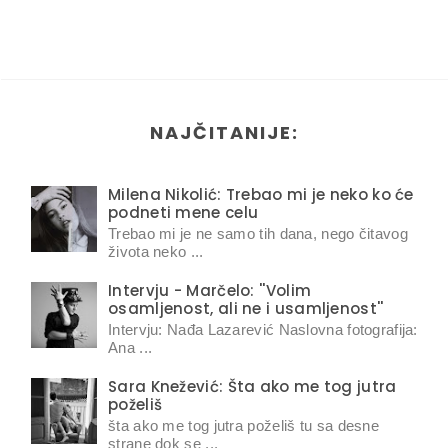
NAJČITANIJE:
Milena Nikolić: Trebao mi je neko ko će
podneti mene celu
Trebao mi je ne samo tih dana, nego čitavog
života neko ...
Intervju - Marčelo: ''Volim
osamljenost, ali ne i usamljenost''
Intervju: Nađa Lazarević Naslovna fotografija:
Ana ...
Sara Knežević: Šta ako me tog jutra
poželiš
šta ako me tog jutra poželiš tu sa desne
strane dok se ...