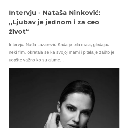
Intervju - Nataša Ninković:
,,Ljubav je jednom i za ceo
život“
Intervju: Nađa Lazarević Kada je bila mala, gledajući
neki film, okretala se ka svojoj mami i pitala je zašto je
uopšte važno ko su glumc...