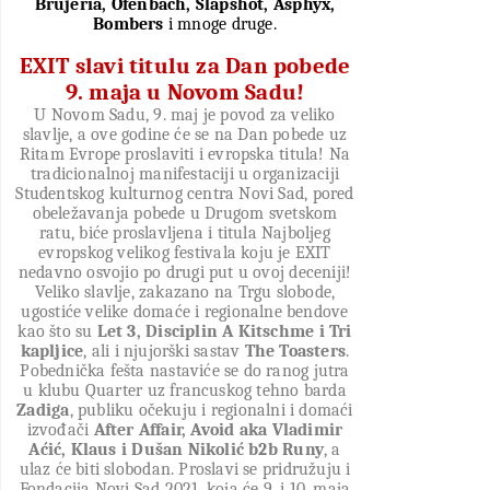
Brujeria
,
Ofenbach
,
Slapshot
,
Asphyx
,
Bombers
i
mnoge
druge
.
EXIT slavi titulu za Dan pobede
9. maja u Novom Sadu!
U Novom Sadu, 9. maj je povod za veliko
slavlje, a ove godine će se na Dan pobede uz
Ritam Evrope proslaviti i evropska titula! Na
tradicionalnoj manifestaciji u organizaciji
Studentskog kulturnog centra Novi Sad, pored
obeležavanja pobede u Drugom svetskom
ratu, biće proslavljena i titula Najboljeg
evropskog velikog festivala koju je EXIT
nedavno osvojio po drugi put u ovoj deceniji
!
Veliko slavlje, zakazano na Trgu slobode,
ugostiće velike domaće i regionalne bendove
kao što su
Let 3, Disciplin A Kitschme i Tri
kapljice
, ali i njujorški sastav
The Toasters
.
Pobednička fešta nastaviće se do ranog jutra
u klubu Quarter
uz francuskog tehno barda
Zadiga
, publiku očekuju i regionalni i domaći
izvođači
After Affair, Avoid aka Vladimir
Aćić, Klaus i Dušan Nikolić b2b Runy
, a
ulaz će biti slobodan. Proslavi se pridružuju i
Fondacija Novi Sad 2021, koja će 9. i 10. maja