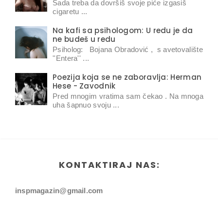
Sada treba da dovršiš svoje piće izgasiš
cigaretu ...
Na kafi sa psihologom: U redu je da
ne budeš u redu
Psiholog: Bojana Obradović , s avetovalište
''Entera'' ...
Poezija koja se ne zaboravlja: Herman
Hese - Zavodnik
Pred mnogim vratima sam čekao . Na mnoga
uha šapnuo svoju ...
KONTAKTIRAJ NAS:
inspmagazin@gmail.com