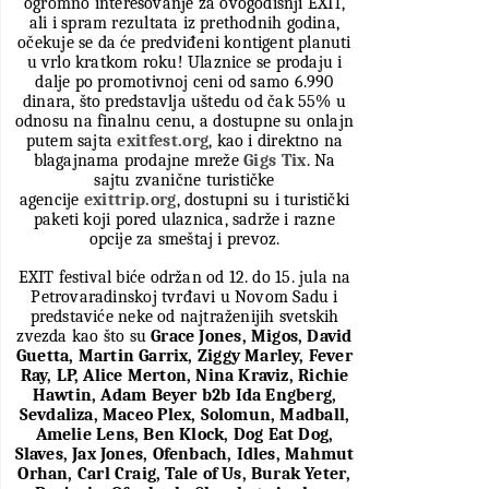
ogromno interesovanje za ovogodišnji EXIT,
ali i spram rezultata iz prethodnih godina,
očekuje se da će predviđeni kontigent planuti
u vrlo kratkom roku!
Ulaznice
se prodaju i
dalje po
promotivnoj
ceni
od
samo 6.990
dinara, što
predstavlja uštedu od čak 55%
u
odnosu na
finalnu cenu
, a
dostupne su
onlajn
putem
sajta
exitfest
.
org
,
kao
i
direktno
na
blagajnama prodajne mreže
Gigs
Tix
. N
a
sajtu
zvani
č
ne
turisti
č
ke
agencije
exittrip
.
org
, dostupni
su
i turisti
č
ki
paketi koji pored
ulaznica
,
sadr
ž
e
i
razne
opcije
za
sme
š
taj
i
prevoz
.
EXIT festival biće održan od 12. do 15. jula na
Petrovaradinskoj tvrđavi u Novom Sadu i
predstaviće neke od najtraženijih svetskih
zvezda kao što su
Grace Jones,
Migos, David
Guetta, Martin Garrix, Ziggy Marley, Fever
Ray, LP, Alice Merton, Nina Kraviz, Richie
Hawtin, Adam Beyer b2b Ida Engberg,
Sevdaliza
,
Maceo Plex, Solomun,
Madball
,
Amelie Lens, Ben Klock,
Dog
Eat
Dog
,
Slaves
,
Jax Jones, Ofenbach,
Idles
,
Mahmut
Orhan
,
Carl
Craig
,
Tale
of
Us
,
Burak
Yeter
,