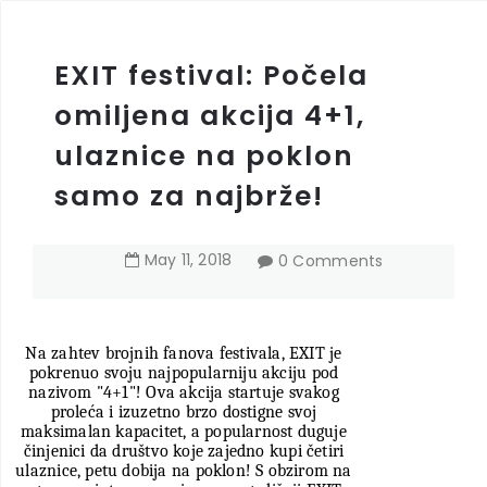
EXIT festival: Počela
omiljena akcija 4+1,
ulaznice na poklon
samo za najbrže!
May
11
,
2018
0 Comments
Na zahtev brojnih fanova festivala, EXIT je
pokrenuo svoju najpopularniju akciju pod
nazivom "4+1"! Ova akcija startuje svakog
proleća i izuzetno brzo dostigne svoj
maksimalan kapacitet, a popularnost duguje
činjenici da društvo koje zajedno kupi četiri
ulaznice, petu dobija na poklon! S obzirom na