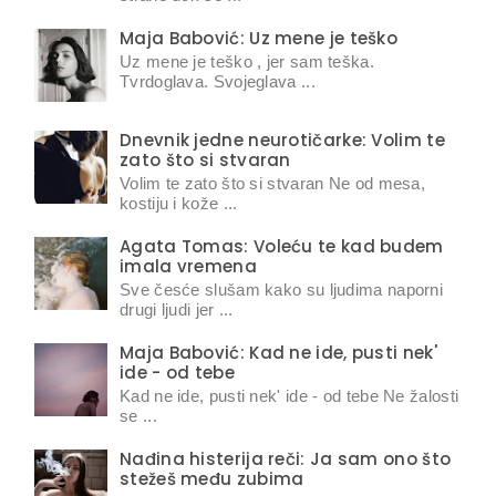
Maja Babović: Uz mene je teško
Uz mene je teško , jer sam teška.
Tvrdoglava. Svojeglava ...
Dnevnik jedne neurotičarke: Volim te
zato što si stvaran
Volim te zato što si stvaran Ne od mesa,
kostiju i kože ...
Agata Tomas: Voleću te kad budem
imala vremena
Sve česće slušam kako su ljudima naporni
drugi ljudi jer ...
Maja Babović: Kad ne ide, pusti nek'
ide - od tebe
Kad ne ide, pusti nek' ide - od tebe Ne žalosti
se ...
Nađina histerija reči: Ja sam ono što
stežeš među zubima