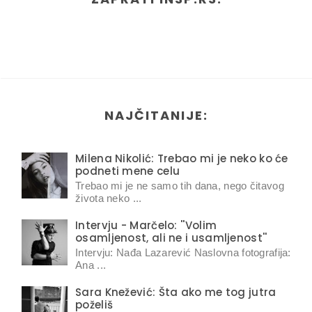
NAJČITANIJE:
Milena Nikolić: Trebao mi je neko ko će
podneti mene celu
Trebao mi je ne samo tih dana, nego čitavog
života neko ...
Intervju - Marčelo: ''Volim
osamljenost, ali ne i usamljenost''
Intervju: Nađa Lazarević Naslovna fotografija:
Ana ...
Sara Knežević: Šta ako me tog jutra
poželiš