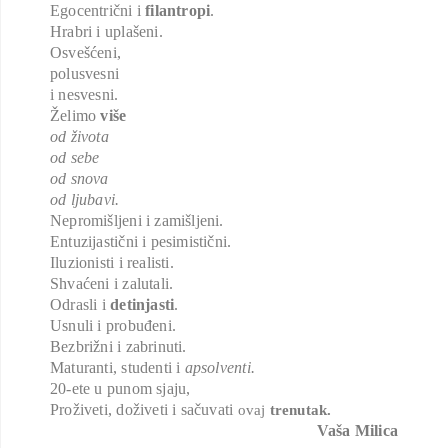
Egocentrični i
filantropi
.
Hrabri i uplašeni.
Osvešćeni,
polusvesni
i nesvesni.
Želimo
više
od života
od sebe
od snova
od ljubavi.
Nepromišljeni i zamišljeni.
Entuzijastični i pesimistični.
Iluzionisti i realisti.
Shvaćeni i zalutali.
Odrasli i
detinjasti
.
Usnuli i probuđeni.
Bezbrižni i zabrinuti.
Maturanti, studenti i
apsolventi.
20-ete u punom sjaju,
Proživeti, doživeti i sačuvati
ovaj
trenutak.
Vaša Milica