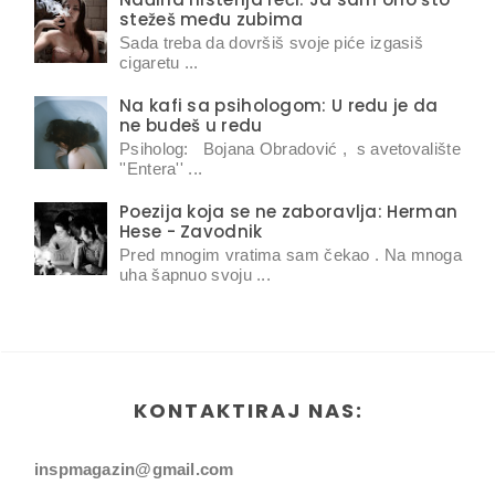
stežeš među zubima
Sada treba da dovršiš svoje piće izgasiš
cigaretu ...
Na kafi sa psihologom: U redu je da
ne budeš u redu
Psiholog: Bojana Obradović , s avetovalište
''Entera'' ...
Poezija koja se ne zaboravlja: Herman
Hese - Zavodnik
Pred mnogim vratima sam čekao . Na mnoga
uha šapnuo svoju ...
KONTAKTIRAJ NAS:
inspmagazin@gmail.com