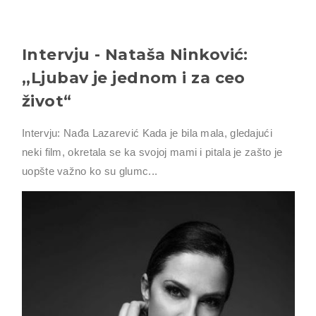
Intervju - Nataša Ninković:
,,Ljubav je jednom i za ceo
život“
Intervju: Nađa Lazarević Kada je bila mala, gledajući
neki film, okretala se ka svojoj mami i pitala je zašto je
uopšte važno ko su glumc...