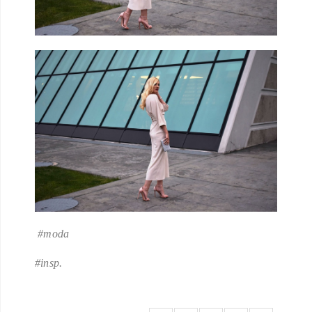
#moda
#insp.