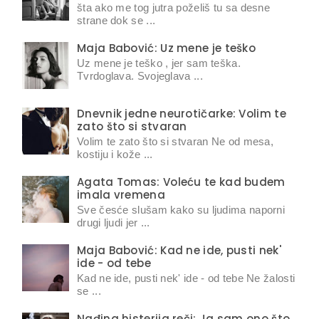
šta ako me tog jutra poželiš tu sa desne
strane dok se ...
Maja Babović: Uz mene je teško
Uz mene je teško , jer sam teška.
Tvrdoglava. Svojeglava ...
Dnevnik jedne neurotičarke: Volim te
zato što si stvaran
Volim te zato što si stvaran Ne od mesa,
kostiju i kože ...
Agata Tomas: Voleću te kad budem
imala vremena
Sve česće slušam kako su ljudima naporni
drugi ljudi jer ...
Maja Babović: Kad ne ide, pusti nek'
ide - od tebe
Kad ne ide, pusti nek' ide - od tebe Ne žalosti
se ...
Nađina histerija reči: Ja sam ono što