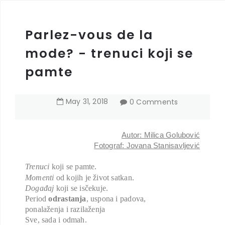
Parlez-vous de la
mode? - trenuci koji se
pamte
May
31
,
2018
0 Comments
Autor: Milica Golubović
Fotograf: Jovana Stanisavljević
Trenuci
koji se pamte.
Momenti
od kojih je život satkan.
Događaj
koji se isčekuje.
Period
odrastanja
, uspona i padova,
ponalaženja i razilaženja
Sve, sada i odmah.