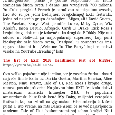
„Unforgettable“, prošle je godine eksplodirao na radio
stanicama širom sveta i danas ima vrtoglavih 700 miliona
YouTube pregleda! French je sarađivao sa plejadom zvezda,
kao što su još jedni hedlajneri ovogodišnjeg EXIT festivala,
jedna od najvećih grupa današnjice - Migos, ali i David Guetta,
The Weeknd, Kanye West, Jennifer Lopez, Miley Cyrus, Wiz
Khalifa, Jason Derulo, Afrojack, Cardi B, Drake, Rick Ross i
brojni drugi, dok mu je izdavač niko drugi do P. Diddy. Nije mu
odoleo ni Holivud, pa najpopularniji superheroj koji puni
bioskopske sale širom sveta, Deadpool, u soundtracku ima
njegov aktuelni hit „Welcome To The Party“ koji se nalazi
visoko na YouTube „trending“ listi!
The list of EXIT 2018 headliners just got bigger:
https://youtu.be/Ea-bl1LUba4
Ovo veliko pojačanje nije i jedino, jer je završna žurka i dosad
najveće finale Exita uz Davida Guettu, Martina Garrixa, Alice
Merton, Ninu Kraviz, Tale of Us, Red Axes i brojne druge,
upravo postalo još veće! Na glavnu binu EXIT festivala dolazi
misteriozni američki hitmejker
ZHU
, te popularni
amsterdamski bluz-fank bend
My Baby
, miljenici evropskih
festivala, koji su svirali na gigantskom Glastonberiju čak šest
puta! U isto vreme, na mts Dance Areni će se već najavljenom
tandemu Tale of Us i beskompromisnoj tehno kraljici Nini