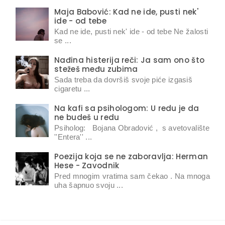
Maja Babović: Kad ne ide, pusti nek'
ide - od tebe
Kad ne ide, pusti nek' ide - od tebe Ne žalosti
se ...
Nađina histerija reči: Ja sam ono što
stežeš među zubima
Sada treba da dovršiš svoje piće izgasiš
cigaretu ...
Na kafi sa psihologom: U redu je da
ne budeš u redu
Psiholog: Bojana Obradović , s avetovalište
''Entera'' ...
Poezija koja se ne zaboravlja: Herman
Hese - Zavodnik
Pred mnogim vratima sam čekao . Na mnoga
uha šapnuo svoju ...