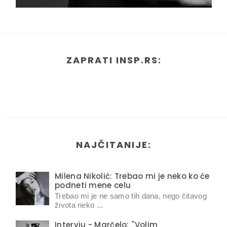
ZAPRATI INSP.RS:
NAJČITANIJE:
Milena Nikolić: Trebao mi je neko ko će
podneti mene celu
Trebao mi je ne samo tih dana, nego čitavog
života neko ...
Intervju - Marčelo: ''Volim