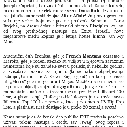
Kraviz u nedelju uveče pridružiti i italijanski DJ maestro
Joseph Capriati
, harizmatični i nepredvidivi Danac
Kolsch
,
prva dama berlinske elektronske scene
Dana Ruh
i izvanredni
banjalučko-sarajevski dvojac
After Affair
! Za pravu groznicu
subotnje večeri koju ove godine predvode Solomun i Boris
Brejcha, na Arenu dolazi i britanski hit trio
Disciples
, koji su
od svog prethodnog nastupa na Exitu izbacili nove
megahitove među kojima je i letnja house himna "On My
Mind"!
Autentični duh Bronksa, gde je
French Montana
odrastao, i
Maroka, gde je rođen, itekako su vidljivi u njegovim zaraznim
numerama koje su zaludele svet u poslednjih nekoliko godina,
a zvezdana prašina za njim digla se nakon objavljivanja
izdanja „Casino Life 2: Brown Bag Legend“, na kojoj se našao
hit „Moses“ gde mu gostuju i Migos. Muzičku scenu uzdrmao
je ponovo objavljivanjem drugog albuma „Jungle Rules“ koji se
momentalno našao na trećem mestu prestižne Billboard 100
liste, a glavni singl „Unforgettable“ dospeo je na treće mesto
Billboard Top 100 liste pesama, kao i prvo mesto US Hip-Hop
liste, a platinasti tiraž dostigao je u preko 20 zemalja sveta!
Nema sumnje da će ženski deo publike EXIT festivala posebno
uživati tokom nastupa i osetiti sav „swag“ ovog repera i