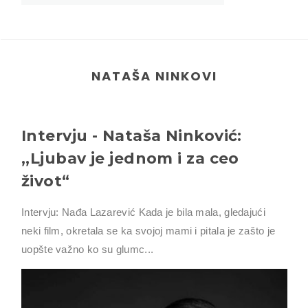
NATAŠA NINKOVI
Intervju - Nataša Ninković:
,,Ljubav je jednom i za ceo
život“
Intervju: Nađa Lazarević Kada je bila mala, gledajući
neki film, okretala se ka svojoj mami i pitala je zašto je
uopšte važno ko su glumc...