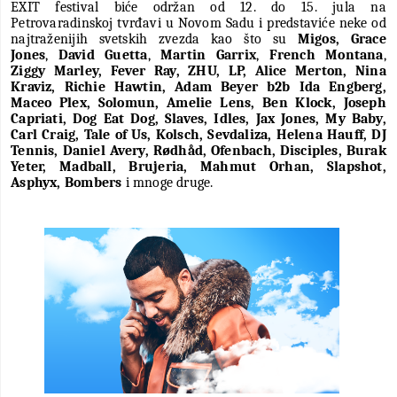
EXIT festival biće održan od 12. do 15. jula na
Petrovaradinskoj tvrđavi u Novom Sadu i predstaviće neke od
najtraženijih svetskih zvezda kao što su
Migos,
Grace
Jones
,
David Guetta
,
Martin Garrix
,
French Montana
,
Ziggy Marley, Fever Ray, ZHU, LP, Alice Merton, Nina
Kraviz, Richie Hawtin, Adam Beyer b2b Ida Engberg,
Maceo Plex, Solomun, Amelie Lens, Ben Klock, Joseph
Capriati, Dog Eat Dog, Slaves, Idles, Jax Jones, My Baby,
Carl Craig, Tale of Us, Kolsch, Sevdaliza, Helena Hauff, DJ
Tennis, Daniel Avery, Rødhåd, Ofenbach, Disciples, Burak
Yeter, Madball, Brujeria, Mahmut Orhan, Slapshot,
Asphyx, Bombers
i mnoge druge.