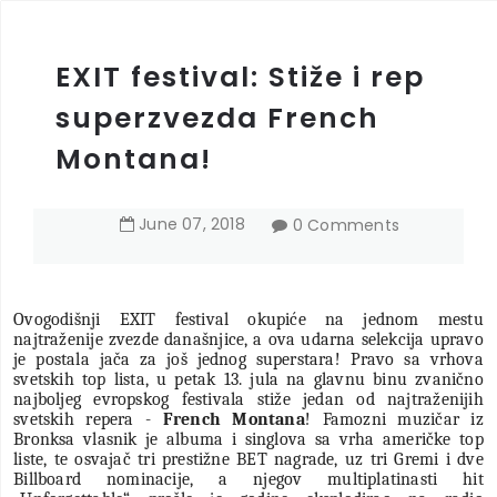
EXIT festival: Stiže i rep
superzvezda French
Montana!
June
07
,
2018
0 Comments
Ovogodišnji EXIT festival okupiće na jednom mestu
najtraženije zvezde današnjice, a ova udarna selekcija upravo
je postala jača za još jednog superstara! Pravo sa vrhova
svetskih top lista,
u petak 13. jula
na glavnu binu zvanično
najboljeg evropskog festivala sti
že jedan od najtraženijih
svetskih repera -
French Montana
! Famozni muzičar iz
Bronksa vlasnik je albuma i singlova sa vrha američke top
liste, te osvajač tri prestižne BET nagrade, uz tri Gremi i dve
Billboard nominacije, a njegov multiplatinasti hit