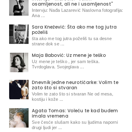
osamljenost, ali ne i usamljenost''
Intervju: Nađa Lazarević Naslovna fotografija:
Ana ...
Sara Knežević: Šta ako me tog jutra
poželiš
šta ako me tog jutra poželiš tu sa desne
strane dok se ...
Maja Babović: Uz mene je teško
Uz mene je teško , jer sam teška.
Tvrdoglava. Svojeglava ...
Dnevnik jedne neurotičarke: Volim te
zato što si stvaran
Volim te zato što si stvaran Ne od mesa,
kostiju i kože ...
Agata Tomas: Voleću te kad budem
imala vremena
Sve česće slušam kako su ljudima naporni
drugi ljudi jer ...