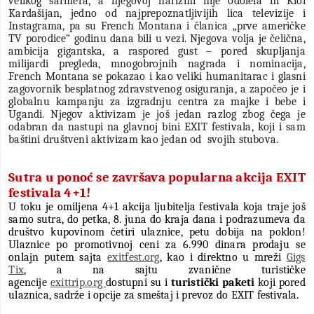
velikog šarmera, a njegovoj harizmi nije odolela ni Kloi
Kardašijan, jedno od najprepoznatljivijih lica televizije i
Instagrama, pa su French Montana i članica „prve američke
TV porodice“ godinu dana bili u vezi. Njegova volja je čelična,
ambicija gigantska, a raspored gust – pored skupljanja
milijardi pregleda, mnogobrojnih nagrada i nominacija,
French Montana se pokazao i kao veliki humanitarac i glasni
zagovornik besplatnog zdravstvenog osiguranja, a započeo je i
globalnu kampanju za izgradnju centra za majke i bebe i
Ugandi. Njegov aktivizam je još jedan razlog zbog čega je
odabran da nastupi na glavnoj bini EXIT festivala, koji i sam
baštini društveni aktivizam kao jedan od
svojih stubova.
Sutra u ponoć se završava popularna akcija EXIT
festivala 4+1!
U toku je omiljena 4+1 akcija ljubitelja festivala koja traje još
samo sutra, do petka, 8. juna do kraja dana i podrazumeva da
društvo kupovinom četiri ulaznice, petu dobija na poklon!
Ulaznice po promotivnoj ceni za 6.990 dinara prodaju se
onlajn putem sajta
exitfest.org
, kao i direktno u mreži
Gigs
Tix
, a na sajtu zvanične turističke
agencije
exittrip.org
dostupni su i
turistički paketi
koji
pored
ulaznica, sadrže i opcije za smeštaj i prevoz do EXIT festivala.