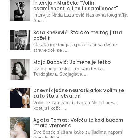
Intervju - Marčelo: ''Volim
osamljenost, ali ne i usamljenost''
Intervju: Nađa Lazarević Naslovna fotografija:
Ana ...
Sara Knežević: Šta ako me tog jutra
poželiš
šta ako me tog jutra poželiš tu sa desne
strane dok se ...
Maja Babović: Uz mene je teško
Uz mene je teško , jer sam teška.
Tvrdoglava. Svojeglava ...
Dnevnik jedne neurotičarke: Volim te
zato što si stvaran
Volim te zato što si stvaran Ne od mesa,
kostiju i kože ...
Agata Tomas: Voleću te kad budem
imala vremena
Sve česće slušam kako su ljudima naporni
drugi ljudi jer ...