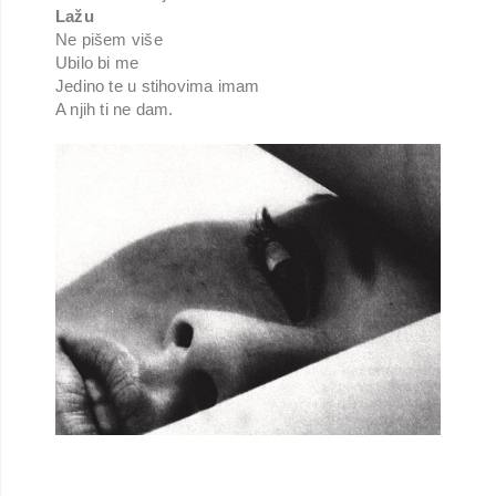
Lažu
Ne pišem više
Ubilo bi me
Jedino te u stihovima imam
A njih ti ne dam.