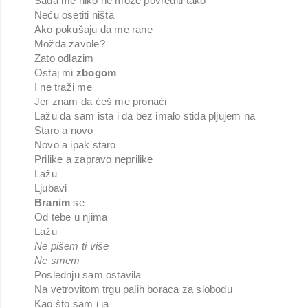
Sada me niko ne može povrediti tako
Neću osetiti ništa
Ako pokušaju da me rane
Možda zavole?
Zato odlazim
Ostaj mi
zbogom
I ne traži me
Jer znam da ćeš me pronaći
Lažu da sam ista i da bez imalo stida pljujem na
Staro a novo
Novo a ipak staro
Prilike a zapravo neprilike
Lažu
Ljubavi
Branim
se
Od tebe u njima
Lažu
Ne pišem ti više
Ne smem
Poslednju sam ostavila
Na vetrovitom trgu palih boraca za slobodu
Kao što sam i ja