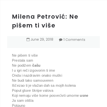
Milena Petrović: Ne
pišem ti više
June
29
,
2018
1 Comments
Ne pišem ti više
Prestala sam
Ne podižem
čašu
I u igri reči izgovorim ti ime
Onda i nazdravim onako muški
Ne budi tako samouveren
Iščezao ti je vlažan dah sa mojih kolena
Poput gluve škripe valova
Koji nemaju više kome posvećivti umorne
usne
Ja sam otišla
Potpuno