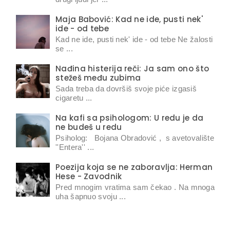
Maja Babović: Kad ne ide, pusti nek'
ide - od tebe
Kad ne ide, pusti nek' ide - od tebe Ne žalosti
se ...
Nađina histerija reči: Ja sam ono što
stežeš među zubima
Sada treba da dovršiš svoje piće izgasiš
cigaretu ...
Na kafi sa psihologom: U redu je da
ne budeš u redu
Psiholog: Bojana Obradović , s avetovalište
''Entera'' ...
Poezija koja se ne zaboravlja: Herman
Hese - Zavodnik
Pred mnogim vratima sam čekao . Na mnoga
uha šapnuo svoju ...