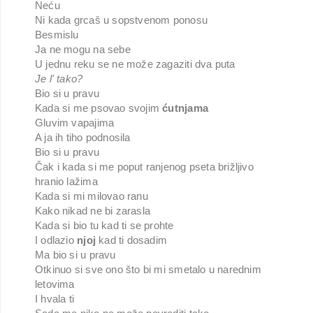
Neću
Ni kada grcaš u sopstvenom ponosu
Besmislu
Ja ne mogu na sebe
U jednu reku se ne može zagaziti dva puta
Je l' tako?
Bio si u pravu
Kada si me psovao svojim
ćutnjama
Gluvim vapajima
A ja ih tiho podnosila
Bio si u pravu
Čak i kada si me poput ranjenog pseta brižljivo
hranio lažima
Kada si mi milovao ranu
Kako nikad ne bi zarasla
Kada si bio tu kad ti se prohte
I odlazio
njoj
kad ti dosadim
Ma bio si u pravu
Otkinuo si sve ono što bi mi smetalo u narednim
letovima
I hvala ti