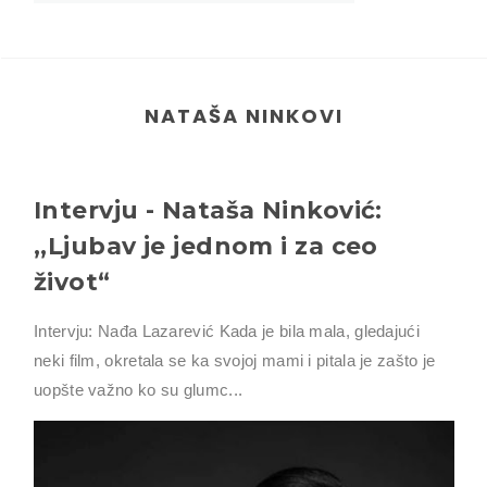
NATAŠA NINKOVI
Intervju - Nataša Ninković:
,,Ljubav je jednom i za ceo
život“
Intervju: Nađa Lazarević Kada je bila mala, gledajući
neki film, okretala se ka svojoj mami i pitala je zašto je
uopšte važno ko su glumc...