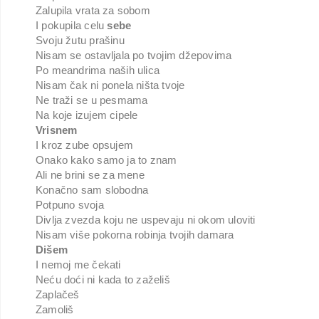
Zalupila vrata za sobom
I pokupila celu
sebe
Svoju žutu prašinu
Nisam se ostavljala po tvojim džepovima
Po meandrima naših ulica
Nisam čak ni ponela ništa tvoje
Ne traži se u pesmama
Na koje izujem cipele
Vrisnem
I kroz zube opsujem
Onako kako samo ja to znam
Ali ne brini se za mene
Konačno sam slobodna
Potpuno svoja
Divlja zvezda koju ne uspevaju ni okom uloviti
Nisam više pokorna robinja tvojih damara
Dišem
I nemoj me čekati
Neću doći ni kada to zaželiš
Zaplačeš
Zamoliš