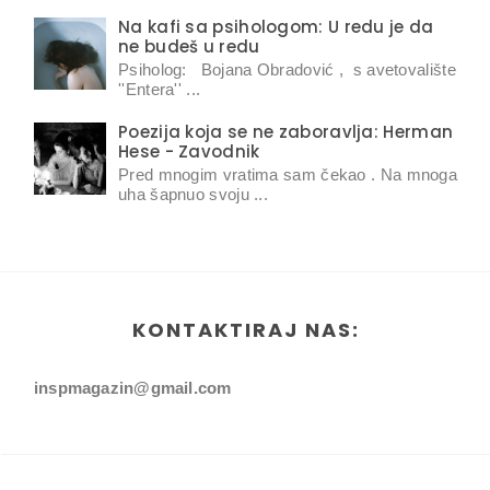
Na kafi sa psihologom: U redu je da
ne budeš u redu
Psiholog: Bojana Obradović , s avetovalište
''Entera'' ...
Poezija koja se ne zaboravlja: Herman
Hese - Zavodnik
Pred mnogim vratima sam čekao . Na mnoga
uha šapnuo svoju ...
KONTAKTIRAJ NAS:
inspmagazin@gmail.com