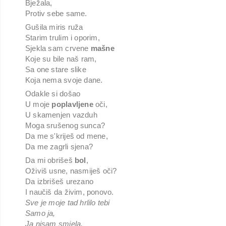
Bježala,
Protiv sebe same.
Gušila miris ruža
Starim trulim i oporim,
Sjekla sam crvene
mašne
Koje su bile naš ram,
Sa one stare slike
Koja nema svoje dane.
Odakle si došao
U moje
poplavljene
oči,
U skamenjen vazduh
Moga srušenog sunca?
Da me s'kriješ od mene,
Da me zagrli sjena?
Da mi obrišeš
bol
,
Oživiš usne, nasmiješ oči?
Da izbrišeš urezano
I naučiš da živim, ponovo.
Sve je moje tad hrlilo tebi
Samo ja,
Ja nisam smjela.