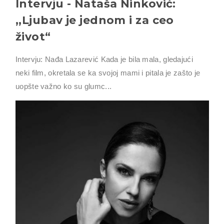
Intervju - Nataša Ninković:
,,Ljubav je jednom i za ceo
život“
Intervju: Nađa Lazarević Kada je bila mala, gledajući
neki film, okretala se ka svojoj mami i pitala je zašto je
uopšte važno ko su glumc...