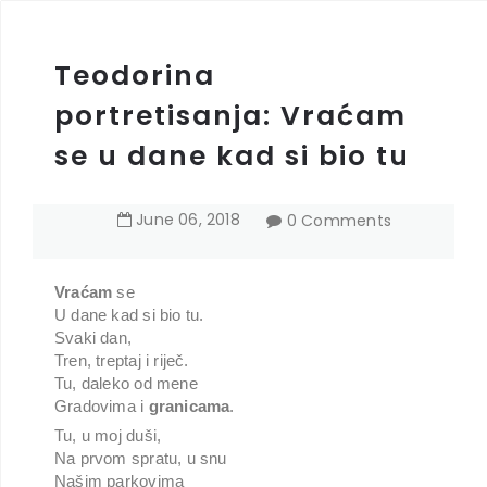
Teodorina
portretisanja: Vraćam
se u dane kad si bio tu
June
06
,
2018
0 Comments
Vraćam
se
U dane kad si bio tu.
Svaki dan,
Tren, treptaj i riječ.
Tu, daleko od mene
Gradovima i
granicama
.
Tu, u moj duši,
Na prvom spratu, u snu
Našim parkovima