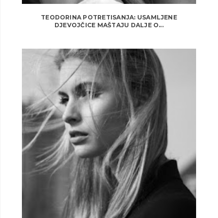
TEODORINA POTRETISANJA: USAMLJENE
DJEVOJČICE MAŠTAJU DALJE O...