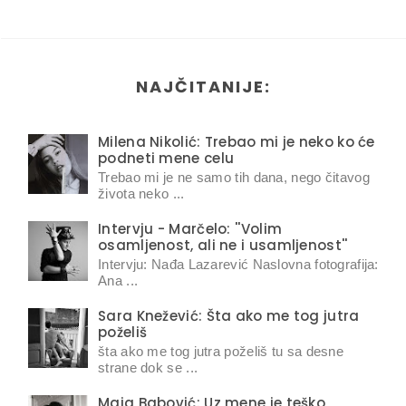
NAJČITANIJE:
Milena Nikolić: Trebao mi je neko ko će
podneti mene celu
Trebao mi je ne samo tih dana, nego čitavog
života neko ...
Intervju - Marčelo: ''Volim
osamljenost, ali ne i usamljenost''
Intervju: Nađa Lazarević Naslovna fotografija:
Ana ...
Sara Knežević: Šta ako me tog jutra
poželiš
šta ako me tog jutra poželiš tu sa desne
strane dok se ...
Maja Babović: Uz mene je teško