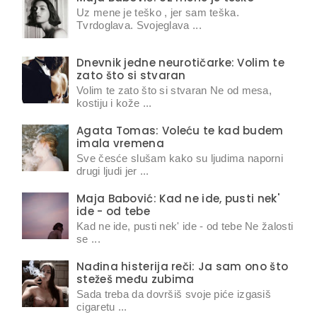
Uz mene je teško , jer sam teška.
Tvrdoglava. Svojeglava ...
Dnevnik jedne neurotičarke: Volim te
zato što si stvaran
Volim te zato što si stvaran Ne od mesa,
kostiju i kože ...
Agata Tomas: Voleću te kad budem
imala vremena
Sve česće slušam kako su ljudima naporni
drugi ljudi jer ...
Maja Babović: Kad ne ide, pusti nek'
ide - od tebe
Kad ne ide, pusti nek' ide - od tebe Ne žalosti
se ...
Nađina histerija reči: Ja sam ono što
stežeš među zubima
Sada treba da dovršiš svoje piće izgasiš
cigaretu ...