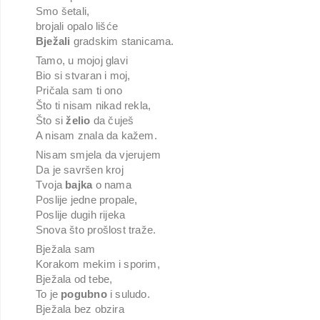
Smo šetali,
brojali opalo lišće
Bježali
gradskim stanicama.
Tamo, u mojoj glavi
Bio si stvaran i moj,
Pričala sam ti ono
Što ti nisam nikad rekla,
Što si
želio
da čuješ
A nisam znala da kažem.
Nisam smjela da vjerujem
Da je savršen kroj
Tvoja
bajka
o nama
Poslije jedne propale,
Poslije dugih rijeka
Snova što prošlost traže.
Bježala sam
Korakom mekim i sporim,
Bježala od tebe,
To je
pogubno
i suludo.
Bježala bez obzira