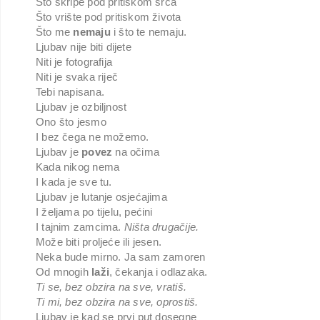
Što škripe pod pritiskom srca
Što vrište pod pritiskom života
Što me
nemaju
i što te nemaju.
Ljubav nije biti dijete
Niti je fotografija
Niti je svaka riječ
Tebi napisana.
Ljubav je ozbiljnost
Ono što jesmo
I bez čega ne možemo.
Ljubav je
povez
na očima
Kada nikog nema
I kada je sve tu.
Ljubav je lutanje osjećajima
I željama po tijelu, pećini
I tajnim zamcima.
Ništa drugačije.
Može biti proljeće ili jesen.
Neka bude mirno. Ja sam zamoren
Od mnogih
laži
, čekanja i odlazaka.
Ti se, bez obzira na sve, vratiš.
Ti mi, bez obzira na sve, oprostiš.
Ljubav je kad se prvi put dosegne