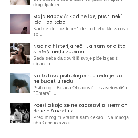
drugi ljudi jer ...
Maja Babović: Kad ne ide, pusti nek'
ide - od tebe
Kad ne ide, pusti nek' ide - od tebe Ne žalosti
se ...
Nađina histerija reči: Ja sam ono što
stežeš među zubima
Sada treba da dovršiš svoje piće izgasiš
cigaretu ...
Na kafi sa psihologom: U redu je da
ne budeš u redu
Psiholog: Bojana Obradović , s avetovalište
''Entera'' ...
Poezija koja se ne zaboravlja: Herman
Hese - Zavodnik
Pred mnogim vratima sam čekao . Na mnoga
uha šapnuo svoju ...