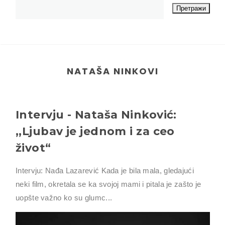
NATAŠA NINKOVI
Intervju - Nataša Ninković:
,,Ljubav je jednom i za ceo
život“
Intervju: Nađa Lazarević Kada je bila mala, gledajući
neki film, okretala se ka svojoj mami i pitala je zašto je
uopšte važno ko su glumc...