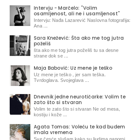
Intervju - Marčelo: ''Volim
osamljenost, ali ne i usamljenost''
Intervju: Nađa Lazarević Naslovna fotografija:
Ana ...
Sara Knežević: Šta ako me tog jutra
poželiš
šta ako me tog jutra poželiš tu sa desne
strane dok se ...
Maja Babović: Uz mene je teško
Uz mene je teško , jer sam teška.
Tvrdoglava. Svojeglava ...
Dnevnik jedne neurotičarke: Volim te
zato što si stvaran
Volim te zato što si stvaran Ne od mesa,
kostiju i kože ...
Agata Tomas: Voleću te kad budem
imala vremena
Sve česće slušam kako su ljudima naporni