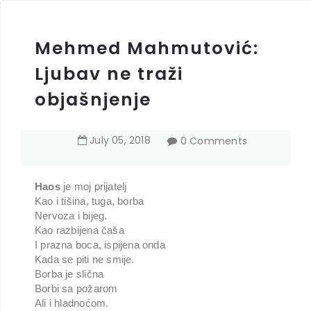
Mehmed Mahmutović:
Ljubav ne traži
objašnjenje
July
05
,
2018
0 Comments
Haos
je moj prijatelj
Kao i tišina, tuga, borba
Nervoza i bijeg.
Kao razbijena čaša
I prazna boca, ispijena onda
Kada se piti ne smije.
Borba je slična
Borbi sa požarom
Ali i hladnoćom.