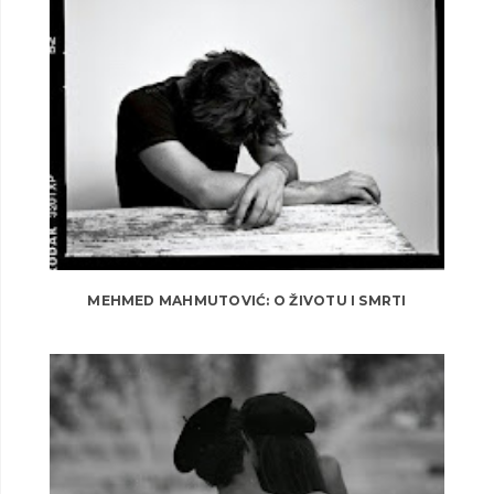
MEHMED MAHMUTOVIĆ: O ŽIVOTU I SMRTI