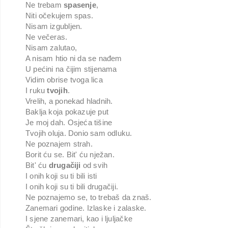
Ne trebam
spasenje
,
Niti očekujem spas.
Nisam izgubljen.
Ne večeras.
Nisam zalutao,
A nisam htio ni da se nađem
U pećini na čijim stijenama
Vidim obrise tvoga lica
I ruku
tvojih
.
Vrelih, a ponekad hladnih.
Baklja koja pokazuje put
Je moj dah. Osjeća tišine
Tvojih oluja. Donio sam odluku.
Ne poznajem strah.
Borit ću se. Bit' ću nježan.
Bit' ću
drugačiji
od svih
I onih koji su ti bili isti
I onih koji su ti bili drugačiji.
Ne poznajemo se, to trebaš da znaš.
Zanemari godine. Izlaske i zalaske.
I sjene zanemari, kao i ljuljačke