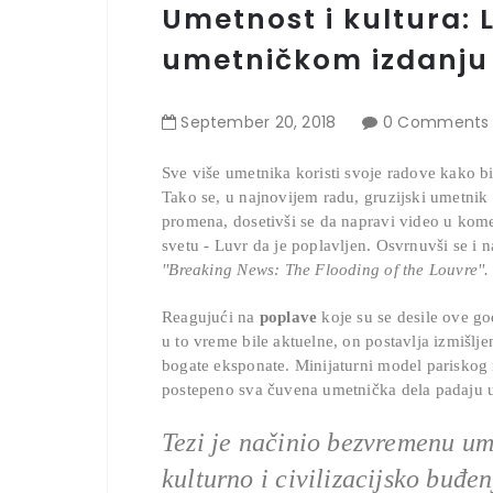
Umetnost i kultura:
umetničkom izdanju
September
20
,
2018
0 Comments
Sve više umetnika koristi svoje radove kako bi 
Tako se, u najnovijem radu, gruzijski umetnik
promena, dosetivši se da napravi video u kome
svetu - Luvr da je poplavljen.
Osvrnuvši se i n
''Breaking News: The Flooding of the Louvre''.
Reagujući na
poplave
koje su se desile ove go
u to vreme bile aktuelne, on postavlja izmišlj
bogate eksponate.
Minijaturni model parisko
postepeno sva čuvena umetnička dela padaju u
Tezi je načinio bezvremenu um
kulturno i civilizacijsko buđen