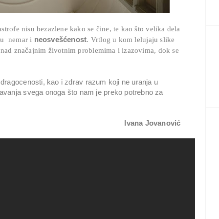
trofe nisu bezazlene kako se čine, te kao što velika dela
neosvešćenost
n u nemar i
. Vrtlog u kom lelujaju slike
u nad značajnim životnim problemima i izazovima, dok se
e dragocenosti, kao i zdrav razum koji ne uranja u
avanja svega onoga što nam je preko potrebno za
Ivana Jovanović