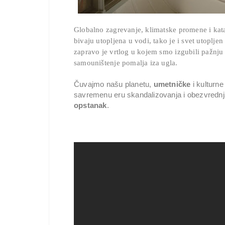
Globalno zagrevanje, klimatske promene i katas
bivaju utopljena u vodi, tako je i svet utoplje
zapravo je vrtlog u kojem smo izgubili pažnj
samouništenje pomalja iza ugla.
Čuvajmo našu planetu,
umetničke
i kulturn
savremenu eru skandalizovanja i obezvrednj
opstanak
.