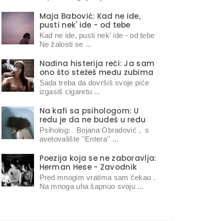
Maja Babović: Kad ne ide,
pusti nek' ide - od tebe
Kad ne ide, pusti nek' ide - od tebe
Ne žalosti se ...
Nađina histerija reči: Ja sam
ono što stežeš među zubima
Sada treba da dovršiš svoje piće
izgasiš cigaretu ...
Na kafi sa psihologom: U
redu je da ne budeš u redu
Psiholog: Bojana Obradović , s
avetovalište ''Entera'' ...
Poezija koja se ne zaboravlja:
Herman Hese - Zavodnik
Pred mnogim vratima sam čekao .
Na mnoga uha šapnuo svoju ...