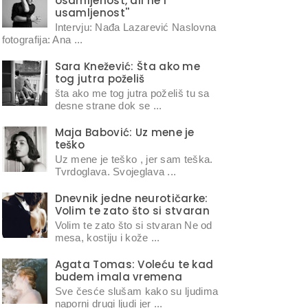
osamljenost, ali ne i
usamljenost''
Intervju: Nađa Lazarević Naslovna
fotografija: Ana ...
Sara Knežević: Šta ako me
tog jutra poželiš
šta ako me tog jutra poželiš tu sa
desne strane dok se ...
Maja Babović: Uz mene je
teško
Uz mene je teško , jer sam teška.
Tvrdoglava. Svojeglava ...
Dnevnik jedne neurotičarke:
Volim te zato što si stvaran
Volim te zato što si stvaran Ne od
mesa, kostiju i kože ...
Agata Tomas: Voleću te kad
budem imala vremena
Sve česće slušam kako su ljudima
naporni drugi ljudi jer ...