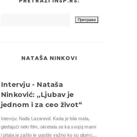
PRETRAŽI INSP.RS:
NATAŠA NINKOVI
Intervju - Nataša
Ninković: ,,Ljubav je
jednom i za ceo život“
Intervju: Nađa Lazarević Kada je bila mala,
gledajući neki film, okretala se ka svojoj mami
i pitala je zašto je uopšte važno ko su glumc...