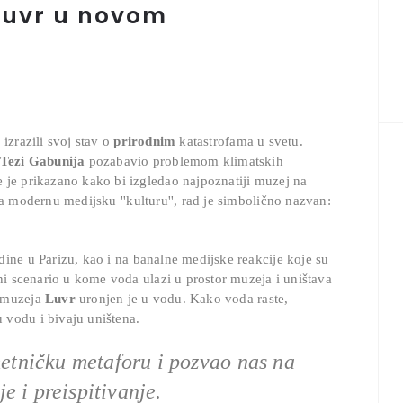
 Luvr u novom
izrazili svoj stav
o
prirodnim
katastrofama u svetu.
Tezi Gabunija
pozabavio problemom klimatskih
 je prikazano kako bi izgledao najpoznatiji muzej na
a modernu medijsku ''kulturu'', rad je simbolično nazvan:
dine u Parizu, kao i na banalne medijske reakcije koje su
eni scenario u kome voda ulazi u prostor muzeja i uništava
g muzeja
Luvr
uronjen je u vodu. Kako voda raste,
 vodu i bivaju uništena.
etničku metaforu i pozvao
nas na
je i preispitivanje.