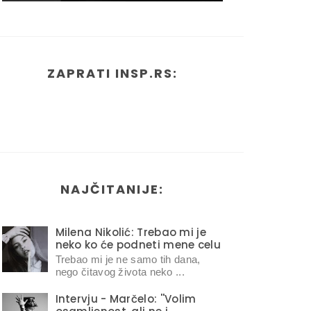
ZAPRATI INSP.RS:
NAJČITANIJE:
Milena Nikolić: Trebao mi je
neko ko će podneti mene celu
Trebao mi je ne samo tih dana,
nego čitavog života neko ...
Intervju - Marčelo: ''Volim