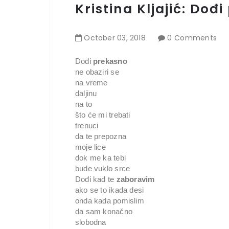
Kristina Kljajić: Dođ
October
03
,
2018
0 Comments
Dođi
prekasno
ne obaziri se
na vreme
daljinu
na to
što će mi trebati
trenuci
da te prepozna
moje lice
dok me ka tebi
bude vuklo srce
Dođi kad te
zaboravim
ako se to ikada desi
onda kada pomislim
da sam konačno
slobodna