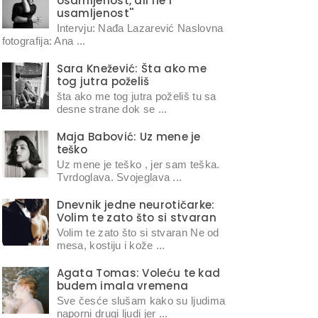
osamljenost, ali ne i
usamljenost''
Intervju: Nađa Lazarević Naslovna
fotografija: Ana ...
Sara Knežević: Šta ako me
tog jutra poželiš
šta ako me tog jutra poželiš tu sa
desne strane dok se ...
Maja Babović: Uz mene je
teško
Uz mene je teško , jer sam teška.
Tvrdoglava. Svojeglava ...
Dnevnik jedne neurotičarke:
Volim te zato što si stvaran
Volim te zato što si stvaran Ne od
mesa, kostiju i kože ...
Agata Tomas: Voleću te kad
budem imala vremena
Sve česće slušam kako su ljudima
naporni drugi ljudi jer ...