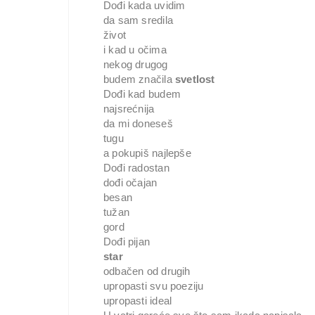
Dođi kada uvidim
da sam sredila
život
i kad u očima
nekog drugog
budem značila
svetlost
Dođi kad budem
najsrećnija
da mi doneseš
tugu
a pokupiš najlepše
Dođi radostan
dođi očajan
besan
tužan
gord
Dođi pijan
star
odbačen od drugih
upropasti svu poeziju
upropasti ideal