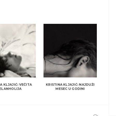
A KLJAJIĆ: VEČITA
KRISTINA KLJAJIĆ: NAJDUŽI
ELANHOLIJA
MESEC U GODINI