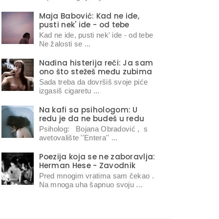
Maja Babović: Kad ne ide,
pusti nek' ide - od tebe
Kad ne ide, pusti nek' ide - od tebe
Ne žalosti se ...
Nađina histerija reči: Ja sam
ono što stežeš među zubima
Sada treba da dovršiš svoje piće
izgasiš cigaretu ...
Na kafi sa psihologom: U
redu je da ne budeš u redu
Psiholog: Bojana Obradović , s
avetovalište ''Entera'' ...
Poezija koja se ne zaboravlja:
Herman Hese - Zavodnik
Pred mnogim vratima sam čekao .
Na mnoga uha šapnuo svoju ...