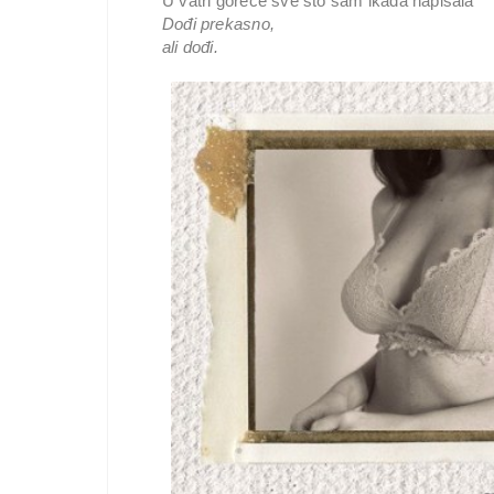
U vatri goreće sve što sam ikada napisala
Dođi prekasno,
ali dođi.