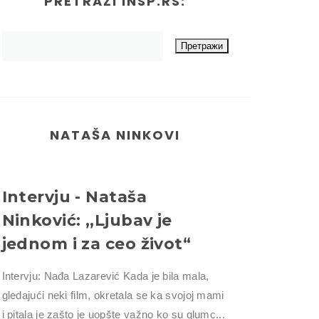
PRETRAŽI INSP.RS:
NATAŠA NINKOVI
Intervju - Nataša
Ninković: ,,Ljubav je
jednom i za ceo život“
Intervju: Nađa Lazarević Kada je bila mala,
gledajući neki film, okretala se ka svojoj mami
i pitala je zašto je uopšte važno ko su glumc...