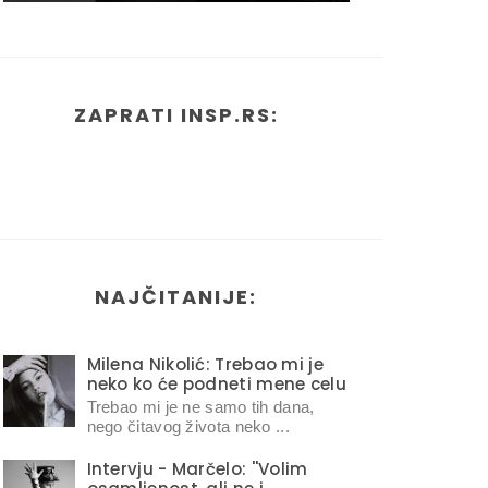
ZAPRATI INSP.RS:
NAJČITANIJE:
Milena Nikolić: Trebao mi je
neko ko će podneti mene celu
Trebao mi je ne samo tih dana,
nego čitavog života neko ...
Intervju - Marčelo: ''Volim