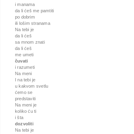
i manama
da li ćeš me pamtiti
po dobrim
ili lošim stranama
Na tebi je
da li ćeš
sa mnom znati
da li ćeš
me umeti
čuvati
i razumeti
Na meni
I na tebi je
u kakvom svetlu
ćemo se
predstaviti
Na meni je
koliko ću ti
i šta
dozvoliti
Na tebi je