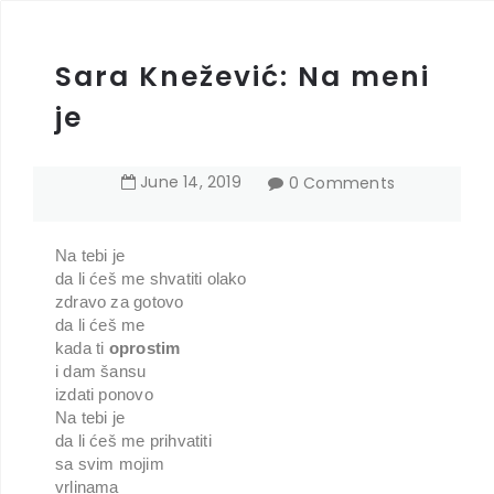
Sara Knežević: Na meni
je
June
14
,
2019
0 Comments
Na tebi je
da li ćeš me shvatiti olako
zdravo za gotovo
da li ćeš me
kada ti
oprostim
i dam šansu
izdati ponovo
Na tebi je
da li ćeš me prihvatiti
sa svim mojim
vrlinama