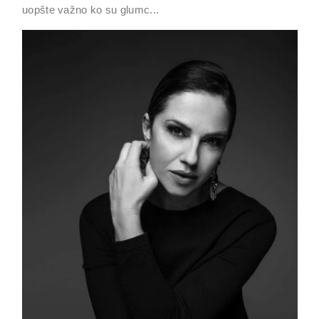
uopšte važno ko su glumc...