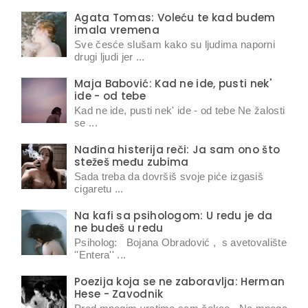
Agata Tomas: Voleću te kad budem
imala vremena
Sve česće slušam kako su ljudima naporni
drugi ljudi jer ...
Maja Babović: Kad ne ide, pusti nek'
ide - od tebe
Kad ne ide, pusti nek' ide - od tebe Ne žalosti
se ...
Nađina histerija reči: Ja sam ono što
stežeš među zubima
Sada treba da dovršiš svoje piće izgasiš
cigaretu ...
Na kafi sa psihologom: U redu je da
ne budeš u redu
Psiholog: Bojana Obradović , s avetovalište
''Entera'' ...
Poezija koja se ne zaboravlja: Herman
Hese - Zavodnik