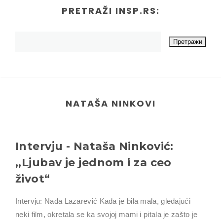
PRETRAŽI INSP.RS:
NATAŠA NINKOVI
Intervju - Nataša Ninković:
,,Ljubav je jednom i za ceo
život“
Intervju: Nađa Lazarević Kada je bila mala, gledajući
neki film, okretala se ka svojoj mami i pitala je zašto je