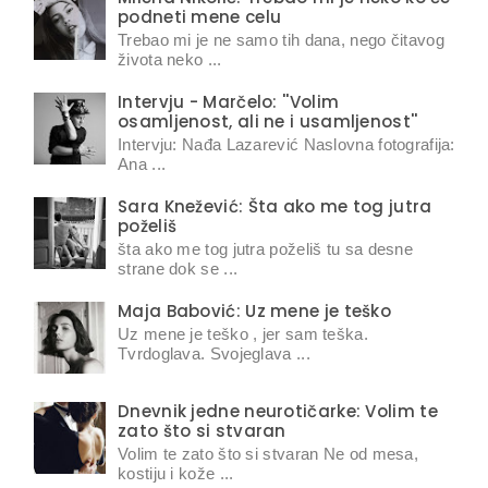
podneti mene celu
Trebao mi je ne samo tih dana, nego čitavog
života neko ...
Intervju - Marčelo: ''Volim
osamljenost, ali ne i usamljenost''
Intervju: Nađa Lazarević Naslovna fotografija:
Ana ...
Sara Knežević: Šta ako me tog jutra
poželiš
šta ako me tog jutra poželiš tu sa desne
strane dok se ...
Maja Babović: Uz mene je teško
Uz mene je teško , jer sam teška.
Tvrdoglava. Svojeglava ...
Dnevnik jedne neurotičarke: Volim te
zato što si stvaran
Volim te zato što si stvaran Ne od mesa,
kostiju i kože ...