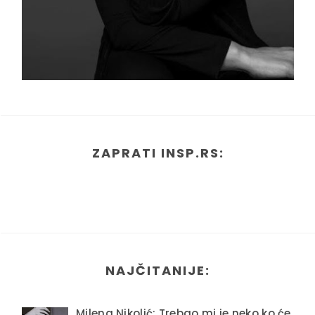
ZAPRATI INSP.RS:
NAJČITANIJE:
Milena Nikolić: Trebao mi je neko ko će