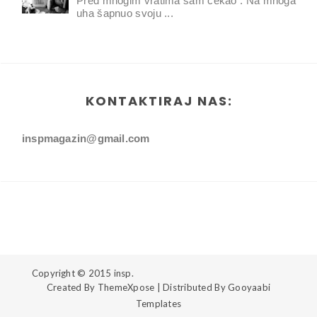
Pred mnogim vratima sam čekao . Na mnoga
uha šapnuo svoju ...
KONTAKTIRAJ NAS:
inspmagazin@gmail.com
Copyright © 2015
insp.
Created By
ThemeXpose
| Distributed By
Gooyaabi
Templates