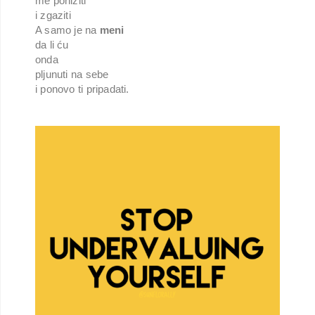
me poniziti
i zgaziti
A samo je na
meni
da li ću
onda
pljunuti na sebe
i ponovo ti pripadati.