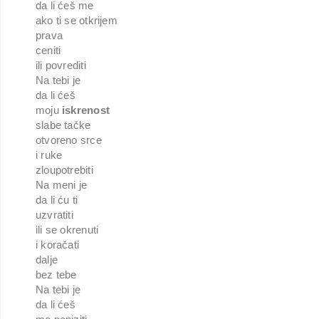
da li ćeš me
ako ti se otkrijem
prava
ceniti
ili povrediti
Na tebi je
da li ćeš
moju
iskrenost
slabe tačke
otvoreno srce
i ruke
zloupotrebiti
Na meni je
da li ću ti
uzvratiti
ili se okrenuti
i koračati
dalje
bez tebe
Na tebi je
da li ćeš