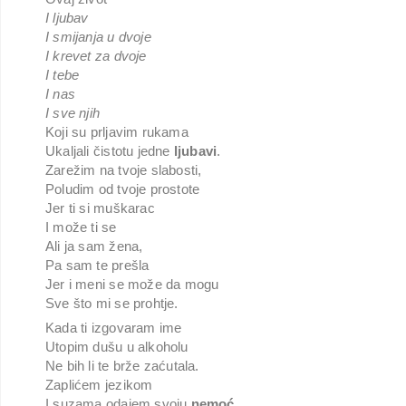
I ljubav
I smijanja u dvoje
I krevet za dvoje
I tebe
I nas
I sve njih
Koji su prljavim rukama
Ukaljali čistotu jedne
ljubavi
.
Zarežim na tvoje slabosti,
Poludim od tvoje prostote
Jer ti si muškarac
I može ti se
Ali ja sam žena,
Pa sam te prešla
Jer i meni se može da mogu
Sve što mi se prohtje.
Kada ti izgovaram ime
Utopim dušu u alkoholu
Ne bih li te brže zaćutala.
Zaplićem jezikom
I suzama odajem svoju
nemoć
.