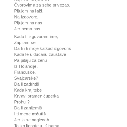
Čvorovima za sebe privezao.
Pljujem na
laži
,
Na izgovore,
Pljujem na nas
Jer nema nas.
Kada ti izgovaram ime,
Zapitam se
Da li i ti moje katkad izgovoriš
Kada te u dućanu zaustave
Pa pitaju za ženu
Iz Holandije,
Francuske,
Švajcarske?
Da li zadrhtiš
Kada kraj tebe
Krvavi pramen čuperka
Prohuji?
Da li zanijemiš
I ti mene
otćutiš
Jer ja se nagledah
Toliko ljepote u tišinama