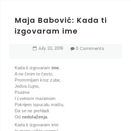
Maja Babović: Kada ti
izgovaram ime
July
22
,
2019
0 Comments
Kada ti izgovaram
ime
,
A ne činim to često,
Promrmljam kroz zube,
Jedva čujno,
Psalme
I cvetnom maramom
Pokrijem ispucalu maštu,
Da se ne prehladi
Od
nedolaženja
.
Kada ti izgovaram ime
Iz mene vrište vragovi,