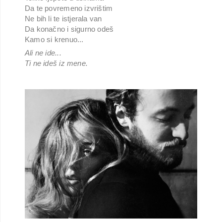
Da te povremeno izvrištim
Ne bih li te istjerala van
Da konačno i sigurno odeš
Kamo si krenuo...
Ali ne ide...
Ti ne ideš iz mene.