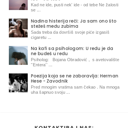
Kad ne ide, pusti nek' ide - od tebe Ne žalosti
se ...
Nađina histerija reči: Ja sam ono što
stežeš među zubima
Sada treba da dovršiš svoje piće izgasiš
cigaretu ...
Na kafi sa psihologom: U redu je da
ne budeš u redu
Psiholog: Bojana Obradović , s avetovalište
''Entera'' ...
Poezija koja se ne zaboravlja: Herman
Hese - Zavodnik
Pred mnogim vratima sam čekao . Na mnoga
uha šapnuo svoju ...
KONTAKTIRAJ NAS: