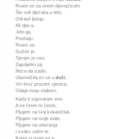
Rvam se sa onom djevojčicom
Što voli dječaka u tebi.
Odrasli ljutuju
Ali djeca,
Jebi ga,
Praštaju.
Rvam se,
Gušim je,
Tjeram je van.
Zaprijetim joj.
Neće da izađe.
Utamničila mi se u
duši
,
Viri kroz prozore zjenica,
Odaje moju slabost.
Kada ti izgovaram ime,
A ne činim to često,
Pljujem na tvoj kukavičluk,
Pljujem na tvoje inate,
Pljujem na obećanja
I svako volim te
Kojim si moje srce