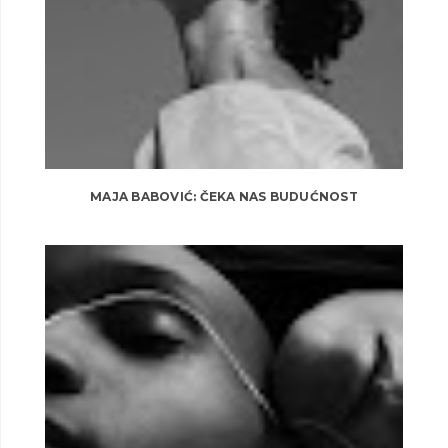
MAJA BABOVIĆ: ČEKA NAS BUDUĆNOST