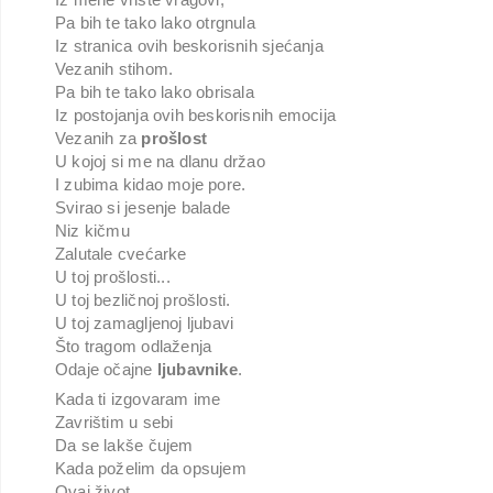
Pa bih te tako lako otrgnula
Iz stranica ovih beskorisnih sjećanja
Vezanih stihom.
Pa bih te tako lako obrisala
Iz postojanja ovih beskorisnih emocija
Vezanih za
prošlost
U kojoj si me na dlanu držao
I zubima kidao moje pore.
Svirao si jesenje balade
Niz kičmu
Zalutale cvećarke
U toj prošlosti...
U toj bezličnoj prošlosti.
U toj zamagljenoj ljubavi
Što tragom odlaženja
Odaje očajne
ljubavnike
.
Kada ti izgovaram ime
Zavrištim u sebi
Da se lakše čujem
Kada poželim da opsujem
Ovaj život