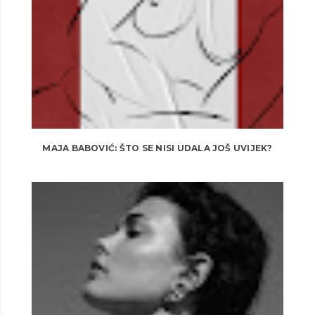
MAJA BABOVIĆ: ŠTO SE NISI UDALA JOŠ UVIJEK?