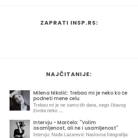
ZAPRATI INSP.RS:
NAJČITANIJE:
Milena Nikolić: Trebao mi je neko ko će
podneti mene celu
Trebao mi je ne samo tih dana, nego čitavog
života neko ...
Intervju - Marčelo: ''Volim
osamljenost, ali ne i usamljenost''
Intervju: Nađa Lazarević Naslovna fotografija: