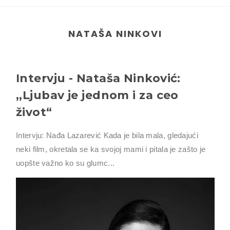
NATAŠA NINKOVI
Intervju - Nataša Ninković:
,,Ljubav je jednom i za ceo
život“
Intervju: Nađa Lazarević Kada je bila mala, gledajući
neki film, okretala se ka svojoj mami i pitala je zašto je
uopšte važno ko su glumc...