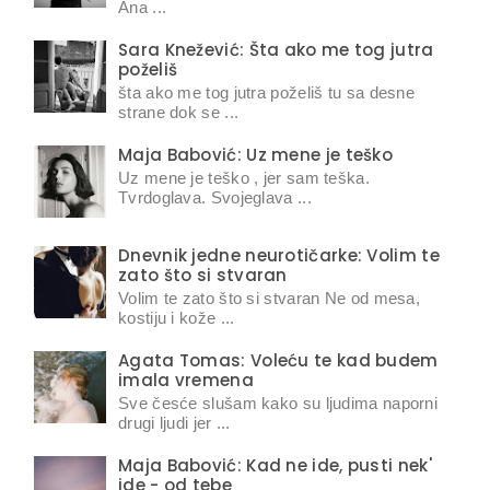
Ana ...
Sara Knežević: Šta ako me tog jutra
poželiš
šta ako me tog jutra poželiš tu sa desne
strane dok se ...
Maja Babović: Uz mene je teško
Uz mene je teško , jer sam teška.
Tvrdoglava. Svojeglava ...
Dnevnik jedne neurotičarke: Volim te
zato što si stvaran
Volim te zato što si stvaran Ne od mesa,
kostiju i kože ...
Agata Tomas: Voleću te kad budem
imala vremena
Sve česće slušam kako su ljudima naporni
drugi ljudi jer ...
Maja Babović: Kad ne ide, pusti nek'
ide - od tebe