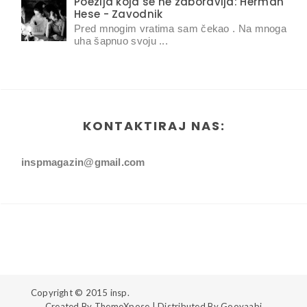
Poezija koja se ne zaboravlja: Herman
Hese - Zavodnik
Pred mnogim vratima sam čekao . Na mnoga
uha šapnuo svoju ...
KONTAKTIRAJ NAS:
inspmagazin@gmail.com
Copyright © 2015
insp.
Created By
ThemeXpose
| Distributed By
Gooyaabi