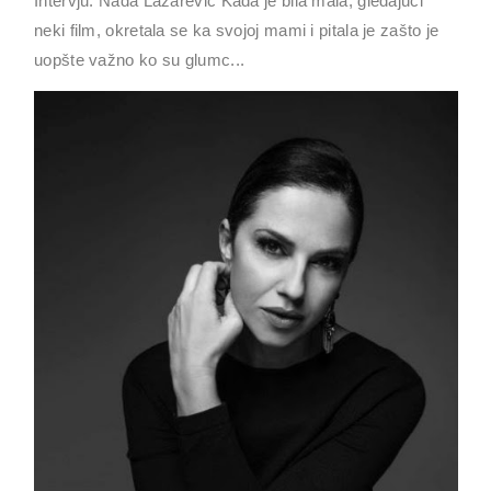
Intervju: Nađa Lazarević Kada je bila mala, gledajući
neki film, okretala se ka svojoj mami i pitala je zašto je
uopšte važno ko su glumc...