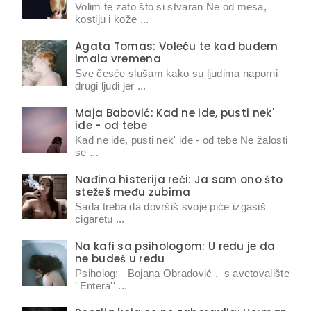
Volim te zato što si stvaran Ne od mesa,
kostiju i kože ...
Agata Tomas: Voleću te kad budem
imala vremena
Sve česće slušam kako su ljudima naporni
drugi ljudi jer ...
Maja Babović: Kad ne ide, pusti nek'
ide - od tebe
Kad ne ide, pusti nek' ide - od tebe Ne žalosti
se ...
Nađina histerija reči: Ja sam ono što
stežeš među zubima
Sada treba da dovršiš svoje piće izgasiš
cigaretu ...
Na kafi sa psihologom: U redu je da
ne budeš u redu
Psiholog: Bojana Obradović , s avetovalište
''Entera'' ...