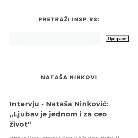
PRETRAŽI INSP.RS:
NATAŠA NINKOVI
Intervju - Nataša Ninković:
,,Ljubav je jednom i za ceo
život“