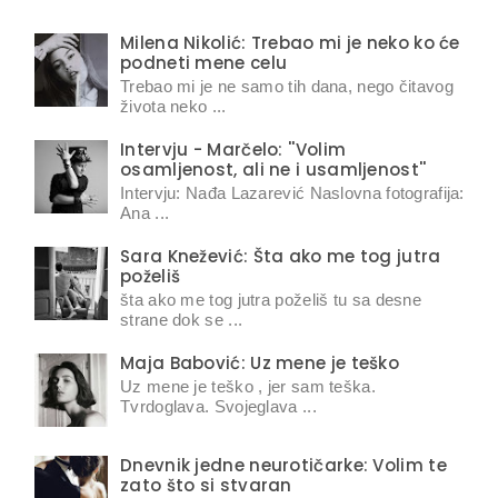
Milena Nikolić: Trebao mi je neko ko će
podneti mene celu
Trebao mi je ne samo tih dana, nego čitavog
života neko ...
Intervju - Marčelo: ''Volim
osamljenost, ali ne i usamljenost''
Intervju: Nađa Lazarević Naslovna fotografija:
Ana ...
Sara Knežević: Šta ako me tog jutra
poželiš
šta ako me tog jutra poželiš tu sa desne
strane dok se ...
Maja Babović: Uz mene je teško
Uz mene je teško , jer sam teška.
Tvrdoglava. Svojeglava ...
Dnevnik jedne neurotičarke: Volim te
zato što si stvaran