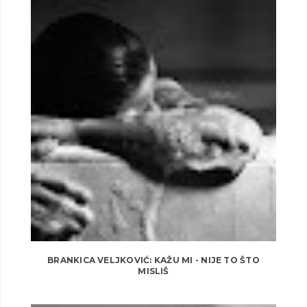
BRANKICA VELJKOVIĆ: KAŽU MI - NIJE TO ŠTO
MISLIŠ