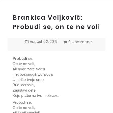
Brankica Veljković:
Probudi se, on te ne voli
August
02
,
2019
0 Comments
Probudi
se.
On te ne voli,
Ali nove zore sviću
I let bosonogih ždralova
Umiriće tvoje srce.
Budi odrasla,
Zaustavi dete
Koje
plače
na tvom obrazu.
Probudi se.
On te ne voli,
Ali i tuđi zagrljaji