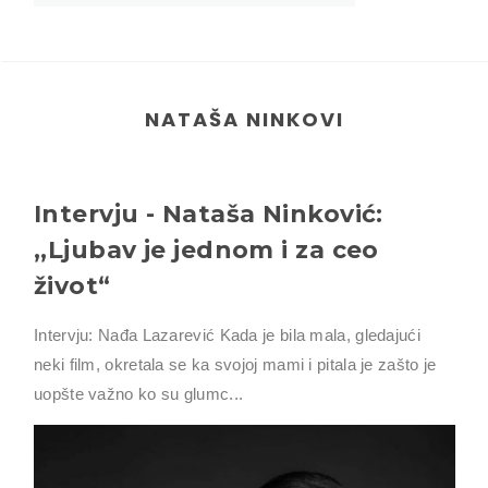
NATAŠA NINKOVI
Intervju - Nataša Ninković:
,,Ljubav je jednom i za ceo
život“
Intervju: Nađa Lazarević Kada je bila mala, gledajući
neki film, okretala se ka svojoj mami i pitala je zašto je
uopšte važno ko su glumc...