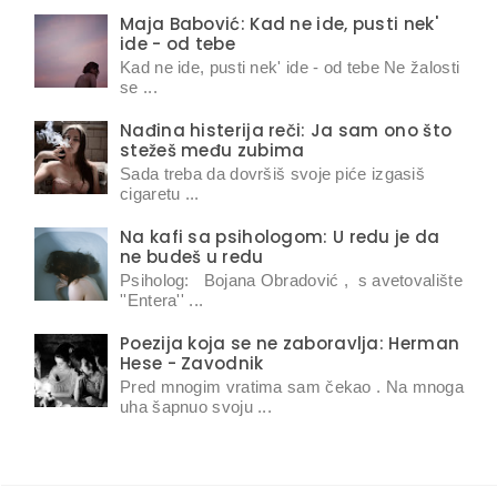
Maja Babović: Kad ne ide, pusti nek'
ide - od tebe
Kad ne ide, pusti nek' ide - od tebe Ne žalosti
se ...
Nađina histerija reči: Ja sam ono što
stežeš među zubima
Sada treba da dovršiš svoje piće izgasiš
cigaretu ...
Na kafi sa psihologom: U redu je da
ne budeš u redu
Psiholog: Bojana Obradović , s avetovalište
''Entera'' ...
Poezija koja se ne zaboravlja: Herman
Hese - Zavodnik
Pred mnogim vratima sam čekao . Na mnoga
uha šapnuo svoju ...