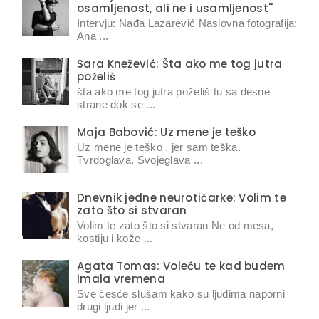
osamljenost, ali ne i usamljenost''
Intervju: Nađa Lazarević Naslovna fotografija:
Ana ...
Sara Knežević: Šta ako me tog jutra
poželiš
šta ako me tog jutra poželiš tu sa desne
strane dok se ...
Maja Babović: Uz mene je teško
Uz mene je teško , jer sam teška.
Tvrdoglava. Svojeglava ...
Dnevnik jedne neurotičarke: Volim te
zato što si stvaran
Volim te zato što si stvaran Ne od mesa,
kostiju i kože ...
Agata Tomas: Voleću te kad budem
imala vremena
Sve česće slušam kako su ljudima naporni
drugi ljudi jer ...