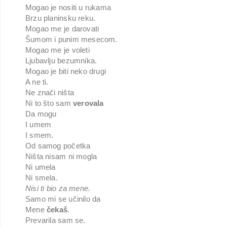
Mogao je nositi u rukama
Brzu planinsku reku.
Mogao me je darovati
Šumom i punim mesecom.
Mogao me je voleti
Ljubavlju bezumnika.
Mogao je biti neko drugi
A ne ti.
Ne znači ništa
Ni to što sam
verovala
Da mogu
I umem
I smem.
Od samog početka
Ništa nisam ni mogla
Ni umela
Ni smela.
Nisi ti bio za mene.
Samo mi se učinilo da
Mene
čekaš
.
Prevarila sam se.