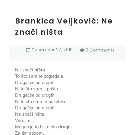
Brankica Veljković: Ne
znači ništa
December
27
,
2019
0 Comments
Ne znači
ništa
To što sam te pogledala
Drugačije od drugih
Ni to što sam ti prišla
Drugačije od drugih
Ni to što sam te poželela
Drugačije od drugih.
Ne znači ništa
Veruj mi.
Mogao je to biti neko
drugi
Za tim stolom.