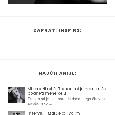
ZAPRATI INSP.RS:
NAJČITANIJE:
Milena Nikolić: Trebao mi je neko ko će
podneti mene celu
Trebao mi je ne samo tih dana, nego čitavog
života neko ...
Intervju - Marčelo: ''Volim