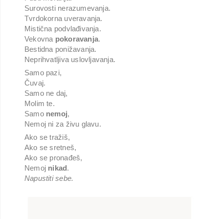
Surovosti nerazumevanja.
Tvrdokorna uveravanja.
Mistična podvlađivanja.
Vekovna
pokoravanja
.
Bestidna ponižavanja.
Neprihvatljiva uslovljavanja.
Samo pazi,
Čuvaj.
Samo ne daj,
Molim te.
Samo
nemoj
,
Nemoj ni za živu glavu.
Ako se tražiš,
Ako se sretneš,
Ako se pronađeš,
Nemoj
nikad
.
Napustiti sebe.