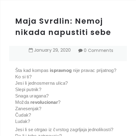
Maja Svrdlin: Nemoj
nikada napustiti sebe
January
29
,
2020
0 Comments
Šta kad kompas
ispravnog
nije pravac prijatnog?
Ko si ti?
Jesi li jednosmerna ulica?
Slepi putnik?
Snaga uragana?
Možda
revolucionar
?
Zanesenjak?
Čudak?
Ludak?
Jesi li se otrgao iz čvrstog zagrljaja jednolikosti?
Da li i tebe zatrpavaju?