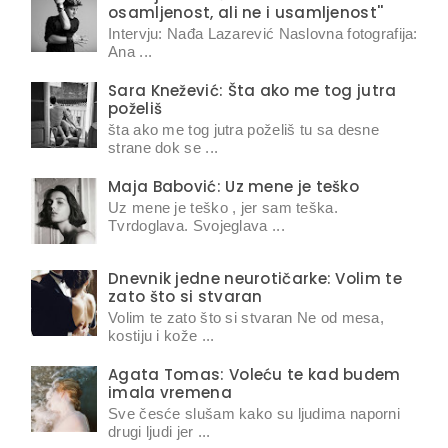
osamljenost, ali ne i usamljenost''
Intervju: Nađa Lazarević Naslovna fotografija:
Ana ...
Sara Knežević: Šta ako me tog jutra
poželiš
šta ako me tog jutra poželiš tu sa desne
strane dok se ...
Maja Babović: Uz mene je teško
Uz mene je teško , jer sam teška.
Tvrdoglava. Svojeglava ...
Dnevnik jedne neurotičarke: Volim te
zato što si stvaran
Volim te zato što si stvaran Ne od mesa,
kostiju i kože ...
Agata Tomas: Voleću te kad budem
imala vremena
Sve česće slušam kako su ljudima naporni
drugi ljudi jer ...