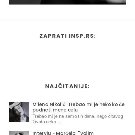
ZAPRATI INSP.RS:
NAJČITANIJE:
Milena Nikolić: Trebao mi je neko ko će
podneti mene celu
Trebao mi je ne samo tih dana, nego čitavog
života neko ...
Intervju - Marčelo: ''Volim