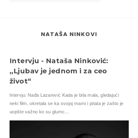
NATAŠA NINKOVI
Intervju - Nataša Ninković:
,,Ljubav je jednom i za ceo
život“
Intervju: Nađa Lazarević Kada je bila mala, gledajući
neki film, okretala se ka svojoj mami i pitala je zašto je
uopšte važno ko su glumc...