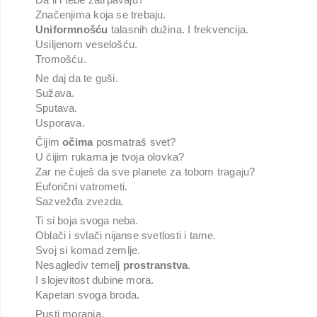
Značenjima koja se trebaju.
Uniformnošću
talasnih dužina. I frekvencija.
Usiljenom veselošću.
Tromošću.
Ne daj da te guši.
Sužava.
Sputava.
Usporava.
Čijim
očima
posmatraš svet?
U čijim rukama je tvoja olovka?
Zar ne čuješ da sve planete za tobom tragaju?
Euforični vatrometi.
Sazvežđa zvezda.
Ti si boja svoga neba.
Oblači i svlači nijanse svetlosti i tame.
Svoj si komad zemlje.
Nesaglediv temelj
prostranstva
.
I slojevitost dubine mora.
Kapetan svoga broda.
Pusti moranja.