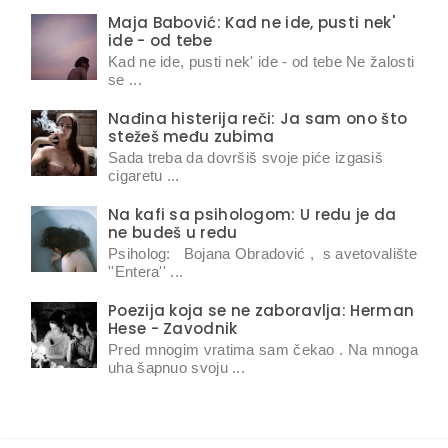
Maja Babović: Kad ne ide, pusti nek'
ide - od tebe
Kad ne ide, pusti nek' ide - od tebe Ne žalosti
se ...
Nađina histerija reči: Ja sam ono što
stežeš među zubima
Sada treba da dovršiš svoje piće izgasiš
cigaretu ...
Na kafi sa psihologom: U redu je da
ne budeš u redu
Psiholog: Bojana Obradović , s avetovalište
''Entera'' ...
Poezija koja se ne zaboravlja: Herman
Hese - Zavodnik
Pred mnogim vratima sam čekao . Na mnoga
uha šapnuo svoju ...