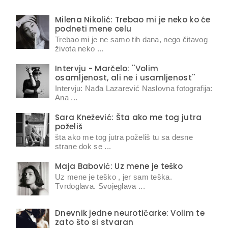
Milena Nikolić: Trebao mi je neko ko će
podneti mene celu
Trebao mi je ne samo tih dana, nego čitavog
života neko ...
Intervju - Marčelo: ''Volim
osamljenost, ali ne i usamljenost''
Intervju: Nađa Lazarević Naslovna fotografija:
Ana ...
Sara Knežević: Šta ako me tog jutra
poželiš
šta ako me tog jutra poželiš tu sa desne
strane dok se ...
Maja Babović: Uz mene je teško
Uz mene je teško , jer sam teška.
Tvrdoglava. Svojeglava ...
Dnevnik jedne neurotičarke: Volim te
zato što si stvaran