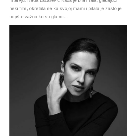
Intervju: Nađa Lazarević Kada je bila mala, gledajući
neki film, okretala se ka svojoj mami i pitala je zašto je
uopšte važno ko su glumc...