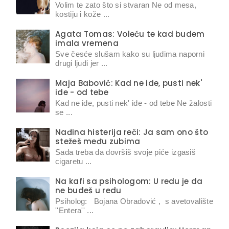
Volim te zato što si stvaran Ne od mesa,
kostiju i kože ...
Agata Tomas: Voleću te kad budem
imala vremena
Sve česće slušam kako su ljudima naporni
drugi ljudi jer ...
Maja Babović: Kad ne ide, pusti nek'
ide - od tebe
Kad ne ide, pusti nek' ide - od tebe Ne žalosti
se ...
Nađina histerija reči: Ja sam ono što
stežeš među zubima
Sada treba da dovršiš svoje piće izgasiš
cigaretu ...
Na kafi sa psihologom: U redu je da
ne budeš u redu
Psiholog: Bojana Obradović , s avetovalište
''Entera'' ...