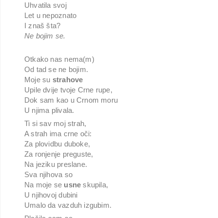
Uhvatila svoj
Let u nepoznato
I znaš šta?
Ne bojim se.
Otkako nas nema(m)
Od tad se ne bojim.
Moje su
strahove
Upile dvije tvoje Crne rupe,
Dok sam kao u Crnom moru
U njima plivala.
Ti si sav moj strah,
A strah ima crne oči:
Za plovidbu duboke,
Za ronjenje preguste,
Na jeziku preslane.
Sva njihova so
Na moje se
usne
skupila,
U njihovoj dubini
Umalo da vazduh izgubim.