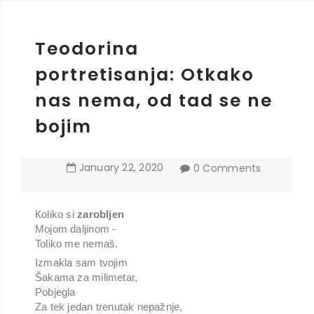
Teodorina
portretisanja: Otkako
nas nema, od tad se ne
bojim
January
22
,
2020
0 Comments
Кoliko si
zarobljen
Mojom daljinom -
Toliko me nemaš.
Izmakla sam tvojim
Šakama za milimetar,
Pobjegla
Za tek jedan trenutak nepažnje,