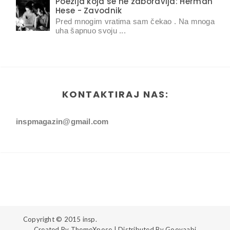
Poezija koja se ne zaboravlja: Herman
Hese - Zavodnik
Pred mnogim vratima sam čekao . Na mnoga
uha šapnuo svoju ...
KONTAKTIRAJ NAS:
inspmagazin@gmail.com
Copyright © 2015
insp.
Created By
ThemeXpose
| Distributed By
Gooyaabi