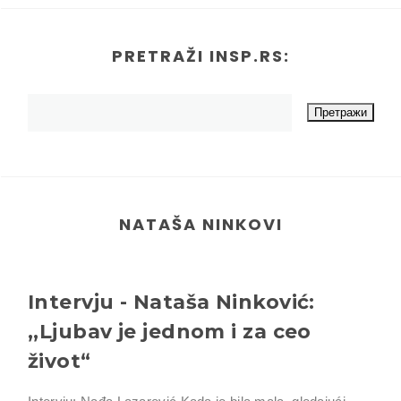
PRETRAŽI INSP.RS:
NATAŠA NINKOVI
Intervju - Nataša Ninković:
,,Ljubav je jednom i za ceo
život“