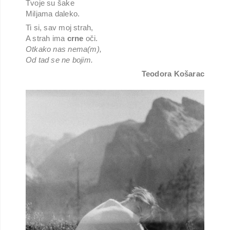
Tvoje su šake
Miljama daleko.
Ti si, sav moj strah,
A strah ima
crne
oči.
Otkako nas nema(m),
Od tad se ne bojim.
Teodora Košarac