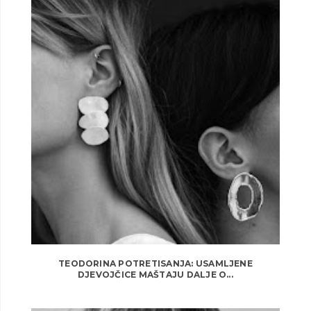
TEODORINA POTRETISANJA: USAMLJENE
DJEVOJČICE MAŠTAJU DALJE O...