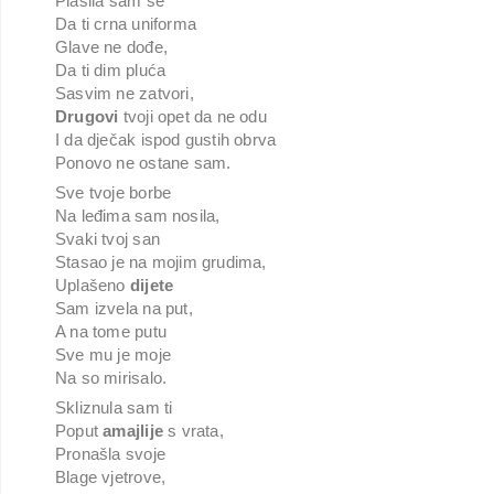
Plašila sam se
Da ti crna uniforma
Glave ne dođe,
Da ti dim pluća
Sasvim ne zatvori,
Drugovi
tvoji opet da ne odu
I da dječak ispod gustih obrva
Ponovo ne ostane sam.
Sve tvoje borbe
Na leđima sam nosila,
Svaki tvoj san
Stasao je na mojim grudima,
Uplašeno
dijete
Sam izvela na put,
A na tome putu
Sve mu je moje
Na so mirisalo.
Skliznula sam ti
Poput
amajlije
s vrata,
Pronašla svoje
Blage vjetrove,