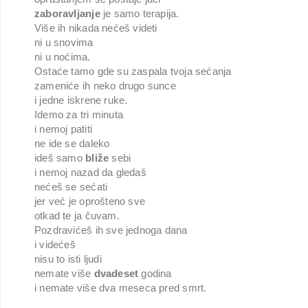
zaboravljanje
je samo terapija.
Više ih nikada nećeš videti
ni u snovima
ni u noćima.
Ostaće tamo gde su zaspala tvoja sećanja
zameniće ih neko drugo sunce
i jedne iskrene ruke.
Idemo za tri minuta
i nemoj patiti
ne ide se daleko
ideš samo
bliže
sebi
i nemoj nazad da gledaš
nećeš se sećati
jer već je oprošteno sve
otkad te ja čuvam.
Pozdravićeš ih sve jednoga dana
i videćeš
nisu to isti ljudi
nemate više
dvadeset
godina
i nemate više dva meseca pred smrt.