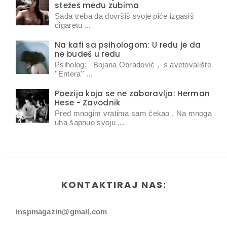
stežeš među zubima
Sada treba da dovršiš svoje piće izgasiš
cigaretu ...
Na kafi sa psihologom: U redu je da
ne budeš u redu
Psiholog: Bojana Obradović , s avetovalište
''Entera'' ...
Poezija koja se ne zaboravlja: Herman
Hese - Zavodnik
Pred mnogim vratima sam čekao . Na mnoga
uha šapnuo svoju ...
KONTAKTIRAJ NAS:
inspmagazin@gmail.com