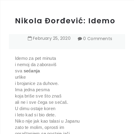
Nikola Đorđević: Idemo
February
25
,
2020
0 Comments
Idemo za pet minuta
i nemoj da zaboraviš
sva
sećanja
urlike
i brojanice za duhove.
Ima jedna pesma
koja briše sve što znaš
ali ne i sve čega se sećaš.
U dimu ostaje koren
i leto kad si bio dete.
Niko nije jak kao talasi u Japanu
zato te molim, oprosti im
opraštanjem se postaje jači