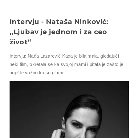
Intervju - Nataša Ninković:
,,Ljubav je jednom i za ceo
život“
Intervju: Nađa Lazarević Kada je bila mala, gledajući
neki film, okretala se ka svojoj mami i pitala je zašto je
uopšte važno ko su glumc...