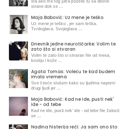
šta ako me tog jutra poželiš tu sa desne
strane dok se ...
Maja Babović: Uz mene je teško
Uz mene je teško , jer sam teška.
Tvrdoglava. Svojeglava ...
Dnevnik jedne neurotičarke: Volim te
zato što si stvaran
Volim te zato što si stvaran Ne od mesa,
kostiju i kože ...
Agata Tomas: Voleću te kad budem
imala vremena
Sve česće slušam kako su ljudima naporni
drugi ljudi jer ...
Maja Babović: Kad ne ide, pusti nek'
ide - od tebe
Kad ne ide, pusti nek' ide - od tebe Ne žalosti
se ...
Nađina histerija reči: Ja sam ono što