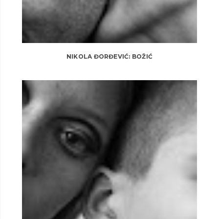
NIKOLA ĐORĐEVIĆ: BOŽIĆ