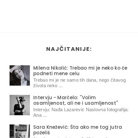
NAJČITANIJE:
Milena Nikolić: Trebao mi je neko ko će
podneti mene celu
Trebao mi je ne samo tih dana, nego čitavog
života neko ...
Intervju - Marčelo: ''Volim
osamljenost, ali ne i usamljenost''
Intervju: Nađa Lazarević Naslovna fotografija:
Ana ...
Sara Knežević: Šta ako me tog jutra
poželiš