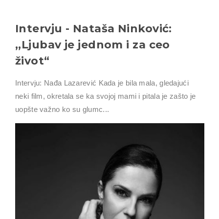
Intervju - Nataša Ninković:
,,Ljubav je jednom i za ceo
život“
Intervju: Nađa Lazarević Kada je bila mala, gledajući
neki film, okretala se ka svojoj mami i pitala je zašto je
uopšte važno ko su glumc...