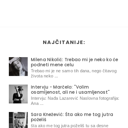
NAJČITANIJE:
Milena Nikolić: Trebao mi je neko ko će
podneti mene celu
Trebao mi je ne samo tih dana, nego čitavog
života neko ...
Intervju - Marčelo: ''Volim
osamljenost, ali ne i usamljenost''
Intervju: Nađa Lazarević Naslovna fotografija:
Ana ...
Sara Knežević: Šta ako me tog jutra
poželiš
šta ako me tog jutra poželiš tu sa desne