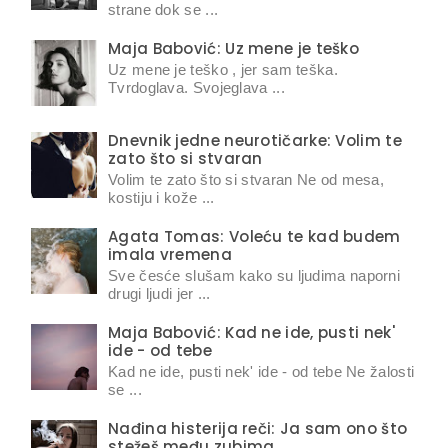
strane dok se ...
Maja Babović: Uz mene je teško
Uz mene je teško , jer sam teška.
Tvrdoglava. Svojeglava ...
Dnevnik jedne neurotičarke: Volim te
zato što si stvaran
Volim te zato što si stvaran Ne od mesa,
kostiju i kože ...
Agata Tomas: Voleću te kad budem
imala vremena
Sve česće slušam kako su ljudima naporni
drugi ljudi jer ...
Maja Babović: Kad ne ide, pusti nek'
ide - od tebe
Kad ne ide, pusti nek' ide - od tebe Ne žalosti
se ...
Nađina histerija reči: Ja sam ono što
stežeš među zubima