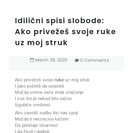
Idilični spisi slobode:
Ako privežeš svoje ruke
uz moj struk
March
28
,
2020
0 Comments
Ako privežeš svoje
ruke
uz moj struk
I jako poželiš da ostaneš
Možda vreme neće imati značenje
I sve što je nekad bilo važno
Izgubiće vrednost
Ako zavoliš sudbu što nas spoji
Možda ti neizrecivo kažem
Da prestaje stvarnost
I da život i godine