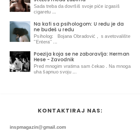
Sada treba da dovršiš svoje piće izgasiš
cigaretu ...
Na kafi sa psihologom: U redu je da
ne budeš u redu
Psiholog: Bojana Obradović , s avetovalište
''Entera'' ...
Poezija koja se ne zaboravlja: Herman
Hese - Zavodnik
Pred mnogim vratima sam čekao . Na mnoga
uha šapnuo svoju ...
KONTAKTIRAJ NAS:
inspmagazin@gmail.com