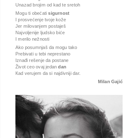
Unazad brojim od kad te sretoh
Mogu ti obećati
sigurnost
I prosvećenje tvoje kože
Jer milovanjem postaješ
Najvoljenije ljudsko biće
I merilo nežnosti
Ako posumnjaš da mogu tako
Prebivati u tebi neprestano
Iznađi rešenje da postane
Život ceo ovaj jedan
dan
Кad verujem da si najdivniji dar.
Milan Gajić